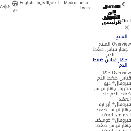
Medi.connect
الدعم
التعليمات
English
ShowPrevious
ShowPrevious
ShowPrevious
ShowPrevious
ShowPrevious
ShowPrevious
ShowPrevious
ShowPrevious
ShowPrevious
ShowPrevious
الانتقال
الانتقال
الانتقال
الانتقال
الانتقال
AR
EN
Login
AE
إلى
إلى
إلى
إلى
إلى
البحث
التذييل
التصفح
التصفح
المحتوى
منتج
الرئيسي
الرئيسي
الرئيسي
لاق
المنتج
Overv المنتج
جهاز قياس ضغط
الدم
جهاز قياس ضغط
الدم
Overview جهاز
اس ضغط الدم
روفال® ديو
ترول جهاز قياس
ط الدم عند
عضد
روفال® أبر آرم
از قياس ضغط
دم عند العضد
روفال® كومبكت
از قياس ضغط
دم عند العضد