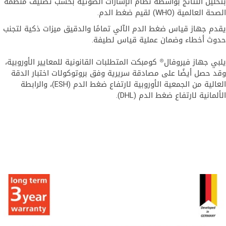
حليل النتائج بواسطة نظام الإشارات الضوئية بحسب تصنيف منظمة
ة العالمية (WHO) لقيم ضغط الدم.
دم جهاز قياس ضغط الدم الآلي تمامًا والدقيق ميزات ذكية لتجنب
وث أخطاء وضمان عملية قياس لطيفة.
بي جهاز فيروفال® كومبكت المتطلبات القانونية للمعايير الأوروبية،
د حصل أيضًا على مصادقة سريرية وفق بروتوكولات اختبار الدقة
العالية من الجمعية الأوروبية لارتفاع ضغط الدم (ESH)، والرابطة
ألمانية لارتفاع ضغط الدم‏ (DHL).