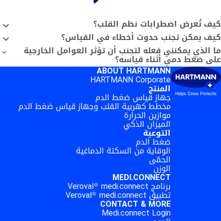
ف تُعرض اضطرابات نظم القلب؟
ف يمكن تجنب حدوث أخطاء في القياس؟
 الذي يمكنني فعله لتجنب أن تؤثر العوامل الخارجية
ى ضغط دمي أثناء قياسه؟
ABOUT HARTMANN
HARTMANN Corporate
المنتج
جهاز قياس ضغط الدم
مخطط كهربية القلب وجهاز قياس ضغط الدم
موازين الحرارة
الميزان الذكي
التوعية
ضغط الدم
الوقاية من السكتة الدماغية
الحمّى
الوزن
MEDI.CONNECT
برنامج Veroval® medi.connect
تطبيق Veroval® medi.connect
CONTACT & MORE
Medi.connect Login