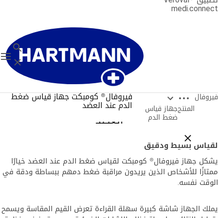
medi.conne
بحث
tion
إغلاق
Open breadcrumbs
فيروفال® كومبكت جهاز قياس ضغط
روفال
يروفال® كومبكت جهاز قياس ضغط الدم عند
الدم عند العضد
المنتج
جهاز قياس
العضد
ضغط الدم
Close breadcrumbs
ياس بسيط ودقيق
كل جهاز فيروفال® كومبكت لقياس ضغط الدم عند العضد خيارًا
تازًا للأشخاص الذين يريدون مراقبة ضغط دمهم ببساطة ودقة في
وقت نفسه.
لك الجهاز شاشة كبيرة سهلة القراءة تعرض القيم المقاسة ويسمح