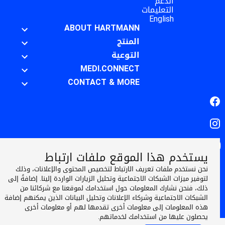
الدعم
التعليمات
English
ABOUT HARTMANN
المنتج
التوعية
MEDI.CONNECT
CONTACT & MORE
Facebook
Instagram
YouTube
يستخدم هذا الموقع ملفات ارتباط
المعلومات القانونية
نحن نستخدم ملفات تعريف الارتباط لتخصيص المحتوى والإعلانات، وذلك
سياسة ملفات تعريف الارتباط
حماية البيانات
لتوفير ميزات الشبكات الاجتماعية وتحليل الزيارات الواردة إلينا. إضافةً إلى
الشروط والأحكام العامة
ذلك، فنحن نشارك المعلومات حول استخدامك لموقعنا مع شركائنا من
الشبكات الاجتماعية وشركاء الإعلانات وتحليل البيانات الذين يمكنهم إضافة
2026 PAUL HARTMANN Middle East
©
هذه المعلومات إلى معلومات أخرى تقدمها لهم أو معلومات أخرى
Helps. Cares. Protects
يحصلون عليها من استخدامك لخدماتهم.