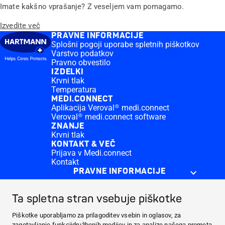
Imate kakšno vprašanje? Z veseljem vam pomagamo.
Izvedite več
PRAVNE INFORMACIJE
Splošni pogoji uporabe spletnih piškotkov
Varstvo podatkov
Pravno obvestilo
IZDELKI
Krvni tlak
Temperatura
MEDI.CONNECT
Aplikacija Veroval® medi.connect
Veroval® medi.connect software
ZNANJE
Krvni tlak
KONTAKT & VEČ
Prijava v Medi.connect
Kontakt
PRAVNE INFORMACIJE
IZDELKI
Ta spletna stran vsebuje piškotke
MEDI.CONNECT
ZNANJE
Piškotke uporabljamo za prilagoditev vsebin in oglasov, za
zagotavljanje funkcijdružbenih medijev in za analize našega prometa.