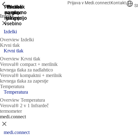
Prijava v Medi.connect
Kontakt
ShowPrevious
ShowPrevious
ShowPrevious
ShowPrevious
ShowPrevious
ShowPrevious
SI
Preskoči
Preskok
Preskok
Preskok
Skok
na nogo
na glavno
na glavno
na
na
Izdelki
navigacijo
navigacijo
glavno
iskanje
Zapri
vsebino
Izdelki
Overview Izdelki
Krvni tlak
Krvni tlak
Overview Krvni tlak
Veroval® compact + merilnik
krvnega tlaka za nadlahtico
Veroval® kompaktni + merilnik
krvnega tlaka za zapestje
Temperatura
Temperatura
Overview Temperatura
Veroval® 2 v 1 Infrardeč
termometer
medi.connect
Zapri
medi.connect