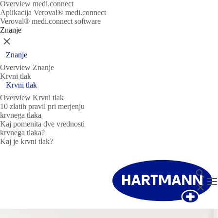
Overview medi.connect
Aplikacija Veroval® medi.connect
Veroval® medi.connect software
Znanje
Zapri
Znanje
Overview Znanje
Krvni tlak
Krvni tlak
Overview Krvni tlak
10 zlatih pravil pri merjenju
krvnega tlaka
Kaj pomenita dve vrednosti
krvnega tlaka?
Kaj je krvni tlak?
Išči
T
Zapri