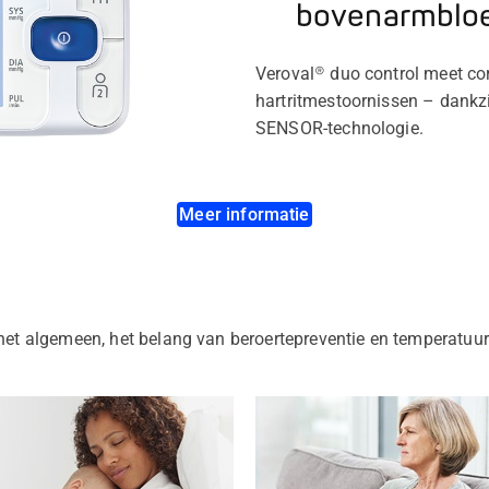
bovenarmblo
Veroval® duo control meet corr
hartritmestoornissen – dankz
SENSOR-technologie.
Meer informatie
n het algemeen, het belang van beroertepreventie en temperatuu