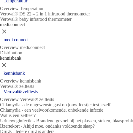
Temperatuur
Overview Temperatuur
Veroval® DS 22 – 2 in 1 infrarood thermometer
Veroval® baby infrarood thermometer
medi.connect
Sluit
medi.connect
Overview medi.connect
Distribution
kennisbank
Sluit
kennisbank
Overview kennisbank
Veroval® zelftests
Veroval® zelftests
Overview Veroval® zelftests
Chlamydia - de ongewenste gast op jouw feestje: test jezelf
Chlamydia - een veelvoorkomende, onbekende infectie
Wat is een zelftest?
Urineweginfectie - Brandend gevoel bij het plassen, steken, blaasprob
IJzertekort - Altijd moe, ondanks voldoende slaap?
Drugs - Iedere drug is anders