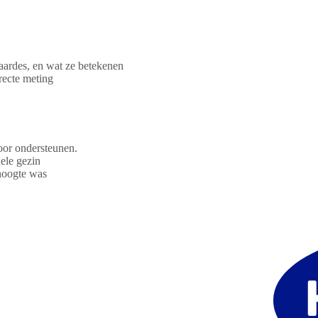
waardes, en wat ze betekenen
recte meting
oor ondersteunen.
ele gezin
 hoogte was