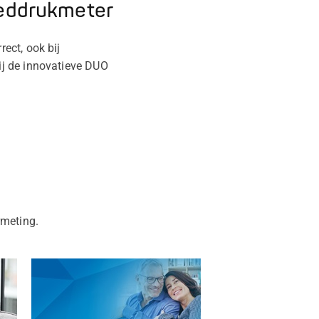
eddrukmeter
ect, ook bij
ij de innovatieve DUO
rmeting.