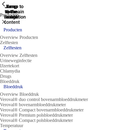
ShowPrevious
ShowPrevious
ShowPrevious
ShowPrevious
ShowPrevious
ShowPrevious
ShowPrevious
ShowPrevious
ShowPrevious
Jump
Jump
Jump
Jump to
Jump to
to the
to the
the main
the main
to the
Producten
search
navigation
navigation
footer
main
Sluit
content
Producten
Overview Producten
Zelftesten
Zelftesten
Overview Zelftesten
Urineweginfectie
IJzertekort
Chlamydia
Drugs
Bloeddruk
Bloeddruk
Overview Bloeddruk
Veroval® duo control bovenarmbloeddrukmeter
Veroval® bovenarmbloeddrukmeter
Veroval® Compact bovenarmbloeddrukmeter
Veroval® Premium polsbloeddrukmeter
Veroval® Compact polsbloeddrukmeter
Temperatuur