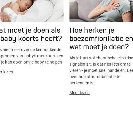
t moet je doen als
Hoe herken je
 baby koorts heeft?
boezemfibrillatie e
wat moet je doen?
s hier meer over de kenmerkende
ptomen van baby's met koorts en
Als je hart vol chaotische elektris
 je kan doen om je baby te helpen
signalen zit, is dat niet iets om te
vieren - je moet snel handelen. Le
r lezen
over hoe atriumfibrillatie te
herkennen is.
Meer lezen