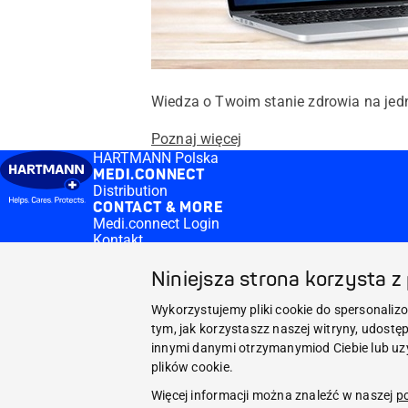
Wiedza o Twoim stanie zdrowia na jedno
Poznaj więcej
HARTMANN Polska
MEDI.CONNECT
Distribution
CONTACT & MORE
Medi.connect Login
Kontakt
Niniejsza strona korzysta z
MEDI.CONNECT
CONTACT & MORE
Wykorzystujemy pliki cookie do spersonalizo
tym, jak korzystaszz naszej witryny, udos
Facebook
innymi danymi otrzymanymiod Ciebie lub uzy
plików cookie.
YouTube
Więcej informacji można znaleźć w naszej
po