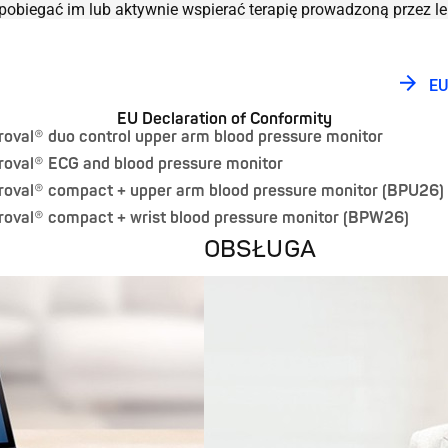
pobiegać im lub aktywnie wspierać terapię prowadzoną przez le
EU
EU Declaration of Conformity
roval® duo control upper arm blood pressure monitor
roval® ECG and blood pressure monitor
roval® compact + upper arm blood pressure monitor (BPU26)
roval® compact + wrist blood pressure monitor (BPW26)
OBSŁUGA