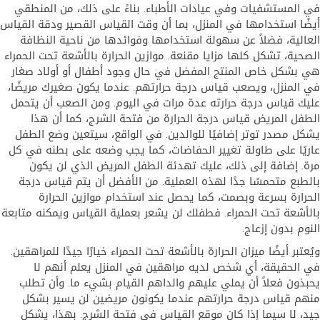
في المستشفيات وفي عيادات الأطباء. بناءً على ذلك، من المنطقي
أيضًا استخدامها في المنزل، بما أن وقت القياس القصير ودقة القياس
العالية، فضلاً عن سهولة استخدامها وفوائدها من ناحية النظافة
الصحية، تشكل كلها مزايا مقنعة. موازين الحرارة بالأشعة تحت الحمراء
هي بشكل خاص المنتج المفضل في حال وجود أطفال أو أولاد صغار
في المنزل، ويصعب قياس درجة حرارتهم. عندما يكون صغيرك مريضًا،
عليك قياس درجة حرارته عدة مرات في اليوم. ومن الصعب أن يتحمل
الطفل المريض قياس درجة الحرارة من فتحة الشرج، كما أن هذا
يشكل مصدر توتر إضافيًا للوالدين. في الواقع، سيتعين وضع الطفل
عاريًا على طاولة تغيير الحفاضات، كما يجب وضعه على بطنه في كل
مرة. إضافة إلى ذلك، عليك تهدئة الطفل المريض الذي لن يكون
بالطبع متحمسًا جدًا لهذه العملية. من الأفضل أن يتم قياس درجة
الحرارة بسرعة وبصمت، كما يحصل عند استخدام موازين الحرارة
بالأشعة تحت الحمراء. فطفلك لن يشعر بعملية القياس ويمكنه متابعة
النوم بدون إزعاج.
ويُعتبر أيضًا ميزان الحرارة بالأشعة تحت الحمراء خيارًا جيدًا للمراهقين.
في الحقيقة، أي شخص لديه مراهقين في المنزل يعلم أنهم لا
يحبذون فعلاً أن يملي عليهم والداهم القيام بشيء ما. وأن تطلب
منهم قياس درجة حرارتهم عندما يكونون مريضين لن يسير بشكل
جيد، لا سيما إذا كان موقع القياس في فتحة الشرج. بهذا، يشكل