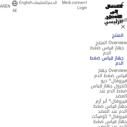
Medi.connect
الدعم
التعليمات
English
ShowPrevious
ShowPrevious
ShowPrevious
ShowPrevious
ShowPrevious
ShowPrevious
ShowPrevious
ShowPrevious
ShowPrevious
ShowPrevious
الانتقال
الانتقال
الانتقال
الانتقال
الانتقال
AR
EN
Login
AE
إلى
إلى
إلى
إلى
إلى
البحث
التذييل
التصفح
التصفح
المحتوى
المنتج
الرئيسي
الرئيسي
الرئيسي
إغلاق
المنتج
Overview المنتج
جهاز قياس ضغط
الدم
جهاز قياس ضغط
الدم
Overview جهاز
قياس ضغط الدم
فيروفال® ديو
كنترول جهاز قياس
ضغط الدم عند
العضد
فيروفال® أبر آرم
جهاز قياس ضغط
الدم عند العضد
فيروفال® كومبكت
جهاز قياس ضغط
الدم عند العضد