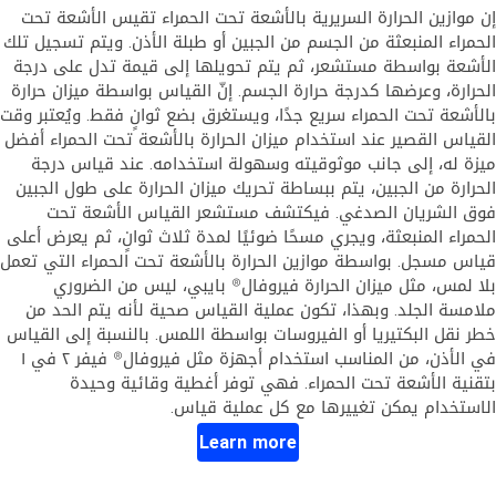
إن موازين الحرارة السريرية بالأشعة تحت الحمراء تقيس الأشعة تحت
الحمراء المنبعثة من الجسم من الجبين أو طبلة الأذن. ويتم تسجيل تلك
الأشعة بواسطة مستشعر، ثم يتم تحويلها إلى قيمة تدل على درجة
الحرارة، وعرضها كدرجة حرارة الجسم. إنّ القياس بواسطة ميزان حرارة
بالأشعة تحت الحمراء سريع جدًا، ويستغرق بضع ثوانٍ فقط. ويُعتبر وقت
القياس القصير عند استخدام ميزان الحرارة بالأشعة تحت الحمراء أفضل
ميزة له، إلى جانب موثوقيته وسهولة استخدامه. عند قياس درجة
الحرارة من الجبين، يتم ببساطة تحريك ميزان الحرارة على طول الجبين
فوق الشريان الصدغي. فيكتشف مستشعر القياس الأشعة تحت
الحمراء المنبعثة، ويجري مسحًا ضوئيًا لمدة ثلاث ثوانٍ، ثم يعرض أعلى
قياس مسجل. بواسطة موازين الحرارة بالأشعة تحت الحمراء التي تعمل
بلا لمس، مثل ميزان الحرارة فيروفال® بايبي، ليس من الضروري
ملامسة الجلد. وبهذا، تكون عملية القياس صحية لأنه يتم الحد من
خطر نقل البكتيريا أو الفيروسات بواسطة اللمس. بالنسبة إلى القياس
في الأذن، من المناسب استخدام أجهزة مثل فيروفال®‎ فيفر ٢ في ١
بتقنية الأشعة تحت الحمراء. فهي توفر أغطية وقائية وحيدة
الاستخدام يمكن تغييرها مع كل عملية قياس.
Learn more