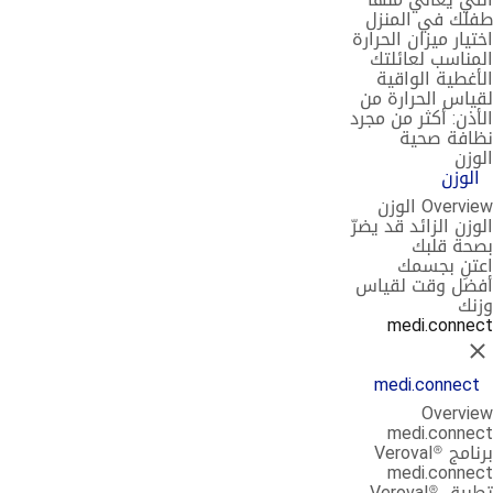
طفلك في المنزل
اختيار ميزان الحرارة
المناسب لعائلتك
الأغطية الواقية
لقياس الحرارة من
الأذن: أكثر من مجرد
نظافة صحية
الوزن
الوزن
Overview الوزن
الوزن الزائد قد يضرّ
بصحة قلبك
اعتنِ بجسمك
أفضل وقت لقياس
وزنك
medi.connect
إغلاق
medi.connect
Overview
medi.connect
برنامج Veroval®
medi.connect
تطبيق Veroval®