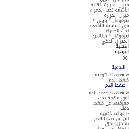
ميزان الحرارة بتقنية
الأشعة تحت الحمراء
ميزان الحرارة
تيرموفال® بايبي ٣
في ١ بتقنية الأشعة
تحت الحمراء
تيرموفال® ستاندرد
الميزان الذكي
التقنية
التوعية
إغلاق
التوعية
Overview التوعية
ضغط الدم
ضغط الدم
Overview ضغط الدم
أمور مهمة يجب
معرفتها عن ضغط
دمك
١٠ قواعد ذهبية
لقياس ضغط الدم
بشكل دقيق
التعرّف على مرض