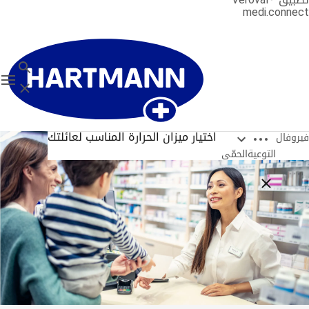
medi.connect
بحث
on
إغلاق
Open breadcrumbs
اختيار ميزان الحرارة المناسب لعائلتك
فيروفال
التوعية
الحمّى
Close breadcrumbs