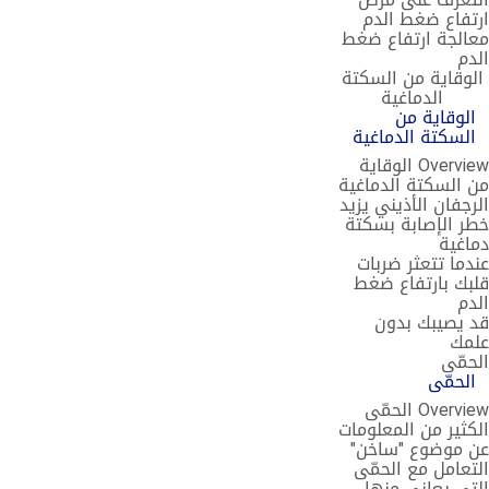
ارتفاع ضغط الدم
معالجة ارتفاع ضغط
الدم
الوقاية من السكتة
الدماغية
الوقاية من
السكتة الدماغية
Overview الوقاية
من السكتة الدماغية
الرجفان الأذيني يزيد
خطر الإصابة بسكتة
دماغية
عندما تتعثر ضربات
قلبك بارتفاع ضغط
الدم
قد يصيبك بدون
علمك
الحمّى
الحمّى
Overview الحمّى
الكثير من المعلومات
عن موضوع "ساخن"
التعامل مع الحمّى
التي يعاني منها