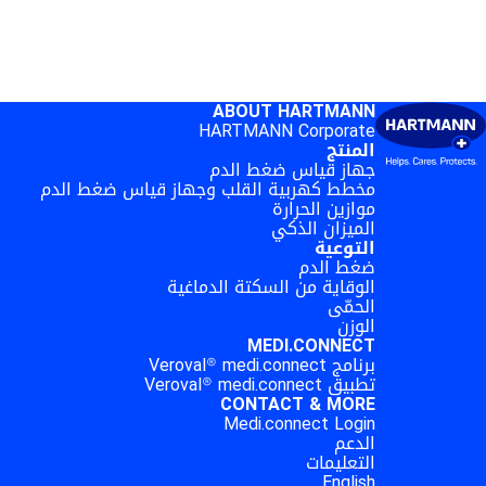
ABOUT HARTMANN
HARTMANN Corporate
المنتج
جهاز قياس ضغط الدم
مخطط كهربية القلب وجهاز قياس ضغط الدم
موازين الحرارة
الميزان الذكي
التوعية
ضغط الدم
الوقاية من السكتة الدماغية
الحمّى
الوزن
MEDI.CONNECT
برنامج Veroval® medi.connect
تطبيق Veroval® medi.connect
CONTACT & MORE
Medi.connect Login
الدعم
التعليمات
English