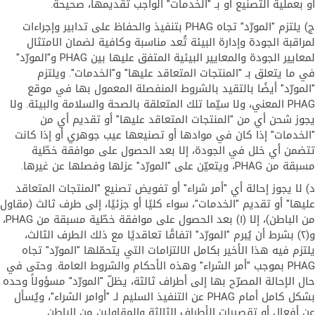
أو بعملية التصنيع أو بـ "الخدمات" الواجب تقديمها، صحيحة.
ج) يلتزم "المورّد" تجاه PHAG بتنفيذ والحفاظ على تدابير وإجراءات
لمراقبة الجودة وإدارة البيئة تُعد مناسبة وكافية لضمان الامتثال
لمعايير الجودة والمعايير البيئية المتفق عليها بين PHAG و"المورّد"
في ما يتعلق بـ "المنتجات المتعاقد عليها" و"الخدمات". ويلتزم
"المورّد" أيضًا بالتقيد بالشروط المنفصلة المعمول بها في موقع
PHAG المعني، ولا سيّما تلك المتعلقة بالصحة والسلامة والبيئة. ولا
يجوز شحن أي من "المنتجات المتعاقد عليها" أو تقديم أي من
"الخدمات" إذا كان في موادها أو تصنيعها عيب جوهري أو إذا كانت
تتضمن أي خلل في الجودة، إلا بعد الحصول على موافقة خطّية
مسبقة من PHAG، ويتعيّن على "المورّد" عزلها وفصلها عن غيرها.
د) لا يجوز إحالة أي "أمر شراء" أو تفويض تصنيع "المنتجات المتعاقد
عليها" أو تقديم "الخدمات"، سواء كليًا أو جزئيًا، إلى طرف ثالث (مقاول
من الباطن)، إلا (١) بعد الحصول على موافقة خطّية مسبقة من PHAG،
و(٢) بشرط أن يُبرم "المورّد" اتفاقًا تعاقديًا مع ذلك الطرف الثالث،
يلتزم فيه هذا الأخير بكامل الالتزامات التي يتحمّلها "المورّد" تجاه
PHAG بموجب "أمر الشراء" وهذه الأحكام والشروط العامة. وحتى في
حال الإحالة المصرّح بها إلى أطراف ثالثة، يظلّ "المورّد" مسؤولاً وحده
بشكل كامل أمام PHAG عن التنفيذ السليم لـ "أوامر الشراء"، ويُسأل
عن أفعال أو تقصيرات الأطراف الثالثة والمقاولين من الباطن