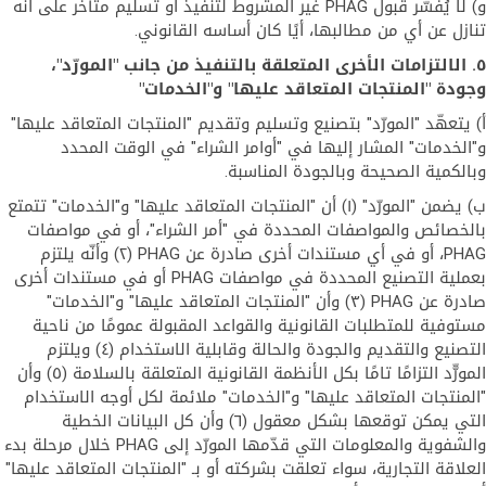
و) لا يُفسّر قبول PHAG غير المشروط لتنفيذ أو تسليم متأخر على أنه
تنازل عن أي من مطالبها، أيًا كان أساسه القانوني.
٥. الالتزامات الأخرى المتعلقة بالتنفيذ من جانب "المورّد"،
وجودة "المنتجات المتعاقد عليها" و"الخدمات
"
أ) يتعهّد "المورّد" بتصنيع وتسليم وتقديم "المنتجات المتعاقد عليها"
و"الخدمات" المشار إليها في "أوامر الشراء" في الوقت المحدد
وبالكمية الصحيحة وبالجودة المناسبة.
ب) يضمن "المورّد" (١) أن "المنتجات المتعاقد عليها" و"الخدمات" تتمتع
بالخصائص والمواصفات المحددة في "أمر الشراء"، أو في مواصفات
PHAG، أو في أي مستندات أخرى صادرة عن PHAG ‏(٢) وأنّه يلتزم
بعملية التصنيع المحددة في مواصفات PHAG أو في مستندات أخرى
صادرة عن PHAG (٣) وأن "المنتجات المتعاقد عليها" و"الخدمات"
مستوفية للمتطلبات القانونية والقواعد المقبولة عمومًا من ناحية
التصنيع والتقديم والجودة والحالة وقابلية الاستخدام (٤) ويلتزم
المورّّد التزامًا تامًا بكل الأنظمة القانونية المتعلقة بالسلامة (٥) وأن
"المنتجات المتعاقد عليها" و"الخدمات" ملائمة لكل أوجه الاستخدام
التي يمكن توقعها بشكل معقول (٦) وأن كل البيانات الخطية
والشفوية والمعلومات التي قدّمها المورّد إلى PHAG خلال مرحلة بدء
العلاقة التجارية، سواء تعلقت بشركته أو بـ "المنتجات المتعاقد عليها"