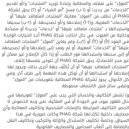
"المورّد" على نفقته، والمطالبة بإعادة توريد "المنتجات" و/أو تقديم
"الخدمات" من جديد؛ أو (١-ب) فسخ "أمر الشراء"؛ أو (٢) يحق لشركة
PHAG أن تطلب من "المورّد" معاينة "المنتجات المتعاقد عليها" أو
"الخدمات" المعيبة، و(٢-أ) إصلاحها و/أو تصحيحها، أو (٢-ب) سحبها
واستبدالها بـ "منتجات متعاقد عليها" أو "خدمات" جديدة أو مصحّحة
وخالية من العيوب. في حال اختارت شركة PHAG أحد الخيارات الواردة
في البنود (١أ) أو (٢أ) أو (٢ب)، ولم يعاين "المورّد" "المنتجات المتعاقد
عليها" أو "الخدمات" المعيبة، أو لم يعمد إلى إصلاحها و/أو تصحيحها،
أو إلى سحبها واستبدالها فور الطلب، أو إذا كان الإصلاح غير ممكن أو
غير مجدٍ اقتصاديًا، يحق لشركة PHAG أن تتولى بنفسها إتلاف
"المنتجات المتعاقد عليها" أو أن تُكلّف جهة أخرى بذلك، ويجوز لها
إصلاحها أو استبدالها أو أن توكل هذه المهمة إلى طرف آخر. وفي
كل الأحوال، يجوز لشركة PHAG المطالبة بتعويضات من "المورّد".
وتبقى سائر سُبل الانتصاف محفوظة.
و) تشمل التكاليف والخسائر التي يجب على "المورّد" تعويضها في
حال ظهور عيوب في الجودة أو في الملكية، على وجه الخصوص لا
الحصر، التكاليف المرتبطة بالإصابات الشخصية وتكاليف المعالجة وأي
مصاريف داخلية تكبّدتها شركة PHAG وكانت ضرورية في هذا
السياق، وخاصةً تكاليف الاستبدال والإزالة والتركيب وتكاليف النقل
بالإضافة إلى أتعاب المحامين والمصاريف القانونية.