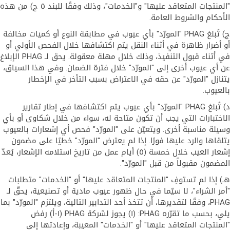
"المنتجات المتعاقد عليها" و"الخدمات"، وذلك وفقًا للبند ٥ ج) من هذه
الأحكام والشروط العامة.
ج) تُبلغ PHAG "المورّد" بأي عيوب في مطابقة النوع أو كميات مخالفة
أو أضرار ظاهرة في أثناء النقل يتم اكتشافها خلال الفحص الأولي أو
في أثناء قبول التنفيذ، وذلك خلال مهلة معقولة. يحق لـ PHAG الإبلاغ
عن أي عيوب أخرى إلى "المورّد" خلال فترة الضمان. وفي هذا السياق،
يتنازل "المورّد" عن حقه في الاعتراض بسبب التأخر في الإخطار
بالعيوب.
د) تُبلغ PHAG "المورّد" بأي عيوب يتم اكتشافها في إطار تقارير
الاختبارات التي يجب أن تكون متاحة له، سواء من خلال شكاوى أو بأي
وسيلة مناسبة أخرى. ويتعيّن على "المورّد" فحص أي إشعارات بالعيوب
يتلقاها والرد عليها فورًا. إذا لم يعترض "المورّد" خطيًا على مضمون
إشعار العيب خلال خمسة (٥) أيام عمل من تاريخ استلامه الإشعار، يُعدّ
المضمون مقبولاً من قبل "المورّد".
هـ) إذا لم تستوفِ "المنتجات المتعاقد عليها" أو "الخدمات" متطلبات
"أمر الشراء"، لا سيّما في حال ظهور عيوب مادية أو تصنيعية، يحقّ لـ
PHAG، وفقًا لتقديرها، أن تتخذ أحد التدابير التالية، ويلتزم "المورّد" بما
يلي، بحسب ما تقرّره PHAG: (١) يجوز لشركة PHAG (١-أ) رفض
"المنتجات المتعاقد عليها" أو "الخدمات" المعيبة، وإعادتها إلى