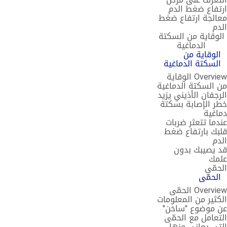
ارتفاع ضغط الدم
معالجة ارتفاع ضغط
الدم
الوقاية من السكتة
الدماغية
الوقاية من
السكتة الدماغية
Overview الوقاية
من السكتة الدماغية
الرجفان الأذيني يزيد
خطر الإصابة بسكتة
دماغية
عندما تتعثر ضربات
قلبك بارتفاع ضغط
الدم
قد يصيبك بدون
علمك
الحمّى
الحمّى
Overview الحمّى
الكثير من المعلومات
عن موضوع "ساخن"
التعامل مع الحمّى
التي يعاني منها