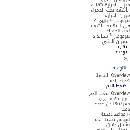
ميزان الحرارة بتقنية
الأشعة تحت الحمراء
ميزان الحرارة
تيرموفال® بايبي ٣
في ١ بتقنية الأشعة
تحت الحمراء
تيرموفال® ستاندرد
الميزان الذكي
التقنية
التوعية
إغلاق
التوعية
Overview التوعية
ضغط الدم
ضغط الدم
Overview ضغط الدم
أمور مهمة يجب
معرفتها عن ضغط
دمك
١٠ قواعد ذهبية
لقياس ضغط الدم
بشكل دقيق
التعرّف على مرض