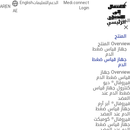
Medi.connect
الدعم
التعليمات
English
ShowPrevious
ShowPrevious
ShowPrevious
ShowPrevious
ShowPrevious
ShowPrevious
ShowPrevious
ShowPrevious
ShowPrevious
ShowPrevious
الانتقال
الانتقال
الانتقال
الانتقال
الانتقال
AR
EN
Login
AE
إلى
إلى
إلى
إلى
إلى
البحث
التذييل
التصفح
التصفح
المحتوى
المنتج
الرئيسي
الرئيسي
الرئيسي
إغلاق
المنتج
Overview المنتج
جهاز قياس ضغط
الدم
جهاز قياس ضغط
الدم
Overview جهاز
قياس ضغط الدم
فيروفال® ديو
كنترول جهاز قياس
ضغط الدم عند
العضد
فيروفال® أبر آرم
جهاز قياس ضغط
الدم عند العضد
فيروفال® كومبكت
جهاز قياس ضغط
الدم عند العضد