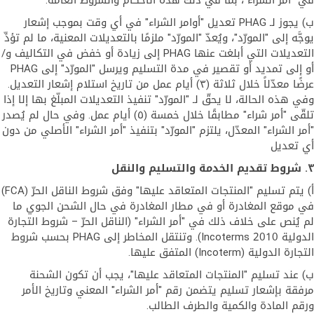
في "أمر الشراء"، بما في ذلك هذه الأحكام والشروط العامة.
ب) يجوز لـ PHAG تعديل "أوامر الشراء" في أي وقت بموجب إشعار
يوجَّه إلى "المورّد"، ويُعدّ "المورّد" ملزمًا بالتعديلات المعنية، ما لم تؤدِّ
التعديلات التي أبلغت عنها PHAG إلى زيادة أو خفض في التكاليف و/
أو إلى تمديد أو تقصير في مدة التسليم ويرسل "المورّد" إلى PHAG
عرضًا معدّلاً خلال ثلاثة (٣) أيام عمل من تاريخ استلام إشعار التعديل.
وفي هذه الحالة، لا يحقّ لـ "المورّد" تنفيذ التعديلات المبلّغ بها إلا إذا
تلقّى "أمر شراء" مطابقًا خلال خمسة (٥) أيام عمل. وفي حال لم يُصدر
"أمر الشراء" المعدّل، يلتزم "المورّد" بتنفيذ "أمر الشراء" الأصلي من دون
أي تعديل
٣. شروط تقديم الخدمة والتسليم والنقل
أ) يتم تسليم "المنتجات المتعاقد عليها" وفق شروط الناقل الحرّ (FCA)
في موقع المغادرة أو في مطار المغادرة في حال الشحن الجوي ما
لم يُنص على خلاف ذلك في "أمر الشراء" (الناقل الحرّ – شروط التجارة
الدولية Incoterms 2010). وتنتقل المخاطر إلى PHAG بحسب شروط
التجارة الدولية (Incoterm) المتفق عليها.
ب) عند تسليم "المنتجات المتعاقد عليها"، يجب أن تكون الشحنة
مرفقة بإشعار تسليم يتضمن رقم "أمر الشراء" المعني وتاريخ الأمر
ورقم المادة والكمية والطرف الطالب.