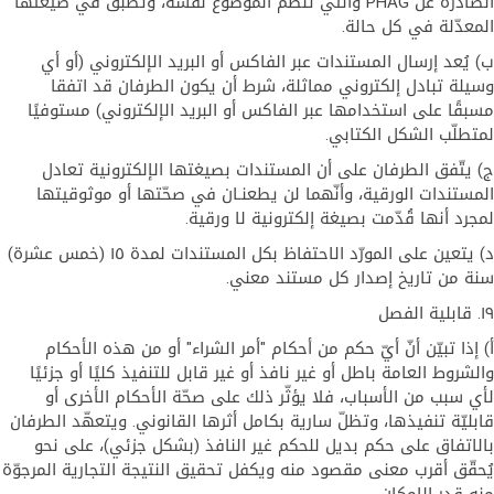
الصادرة عن PHAG والتي تنظّم الموضوع نفسه، وتطبق في صيغتها
المعدّلة في كل حالة.
ب) يُعد إرسال المستندات عبر الفاكس أو البريد الإلكتروني (أو أي
وسيلة تبادل إلكتروني مماثلة، شرط أن يكون الطرفان قد اتفقا
مسبقًا على استخدامها عبر الفاكس أو البريد الإلكتروني) مستوفيًا
لمتطلّب الشكل الكتابي.
ج) يتّفق الطرفان على أن المستندات بصيغتها الإلكترونية تعادل
المستندات الورقية، وأنّهما لن يطعنـان في صحّتها أو موثوقيتها
لمجرد أنها قُدّمت بصيغة إلكترونية لا ورقية.
د) يتعين على المورّد الاحتفاظ بكل المستندات لمدة ١٥ (خمس عشرة)
سنة من تاريخ إصدار كل مستند معني.
١٩. قابلية الفصل
أ) إذا تبيّن أنّ أيّ حكم من أحكام "أمر الشراء" أو من هذه الأحكام
والشروط العامة باطل أو غير نافذ أو غير قابل للتنفيذ كليًا أو جزئيًا
لأي سبب من الأسباب، فلا يؤثّر ذلك على صحّة الأحكام الأخرى أو
قابليّة تنفيذها، وتظلّ سارية بكامل أثرها القانوني. ويتعهّد الطرفان
بالاتفاق على حكم بديل للحكم غير النافذ (بشكل جزئي)، على نحو
يُحقّق أقرب معنى مقصود منه ويكفل تحقيق النتيجة التجارية المرجوّة