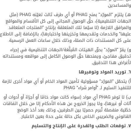
والمساعدين.
هـ) يلتزم "المورّد" بمنح PHAG أو أي طرف ثالث تعيّنه PHAG (مثل
الجهات التنظيمية)، حقّ الوصول المجاني إلى كل الأقسام والمواقع
والمرافق اللازمة (لا سيّما تلك المتعلقة بإنتاج "المنتجات المتعاقد
عليها" والخدمات وتقديمها وتخزينها واختبارها)، بالإضافة إلى الاطلاع
على كل المستندات ذات الصلة، وذلك خلال ساعات العمل الرسمية.
و) يقرّ "المورّد" بحقّ الهيئات المُبلَّغة/الجهات التنظيمية في إجراء
تدقيق مفاجئ، ويمنحها حقّ الوصول الكامل إلى مواقعه ومستنداته
لأغراض هذا التدقيق.
٦. توريد المواد وتوفيرها
أ) يتحمّل "المورّد" مسؤولية تأمين المواد الخام أو أي مواد أخرى لازمة
للتنفيذ السليم لـ "أوامر شراء" PHAG.
ب) لا توفر PHAG أي مواد (سواء كانت مواد خامًا أو أجزاءً أو أدوات أو
آلات أو غيرها)، ولا يجوز الخروج عن هذه الأحكام إلا من خلال اتفاقات
خطّية منفصلة تُبرم حصريًا بين الطرفين، وذلك بعد أخذ الوضع
القانوني والضريبي الخاص بكل حالة على حدة بعين الاعتبار.
٧. توقعات الطلب والقدرة على الإنتاج والتسليم