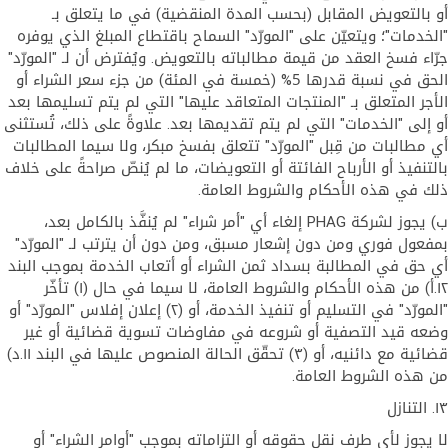
أو بالتعويض المقابل (بحسب المدة المنقضية) في ما يتعلق بـ
"الخدمات"؛ ويتعيّن على "المورّد" السماح باقتطاع المبلغ الذي يوفره
جرّاء فسخ العقد من قيمة مطالباته بالتعويض. ويُفترض أن لـ "المورّد"
الحق في نسبة قدرها 5% (خمسة في المئة) من جزء سعر الشراء أو
الأجر المتعلق بـ "المنتجات المتعاقد عليها" التي لم يتم تسليمها بعد
أو إلى "الخدمات" التي لم يتم تقديمها بعد. علاوةً على ذلك، تُستثنى
أي مطالبات من قِبل "المورّد" تتعلق بفسخ مبكر، ولا سيما المطالبات
بالتنفيذ أو الأرباح الفائتة أو التعويضات، ما لم يُنصّ صراحةً على خلاف
ذلك في هذه الأحكام والشروط العامة.
ب) يجوز لشركة PHAG إلغاء أي "أمر شراء" لم يُنفَّذ بالكامل بعد،
بمفعول فوري ومن دون إشعار مسبق، ومن دون أن يترتب لـ "المورّد"
أي حق في المطالبة بسداد ثمن الشراء أو أتعاب الخدمة بموجب البند
١٢.أ) من هذه الأحكام والشروط العامة، لا سيما في حال (١) تأخّر
"المورّد" في التسليم أو تنفيذ الخدمة، أو (٢) إعلان إفلاس "المورّد" أو
وضعه قيد التصفية أو شروعه في مفاوضات تسوية قضائية أو غير
قضائية مع دائنيه، أو (٣) تحقّق الحالة المنصوص عليها في البند ١١.د)
من هذه الشروط العامة.
١٣. التنازل
لا يجوز لأي طرف نقل حقوقه أو التزاماته بموجب "أوامر الشراء" أو