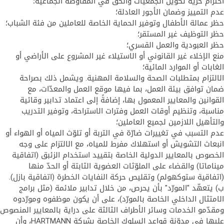
احترام حرية تكوين الجمعيات والحق في المفاوضة الجماعية؛
عدم التمييز وضمان الأجور العادلة؛
حظر عمالة الأطفال وتوفير الحماية الخاصة للعاملين من فئة الشباب؛
حظر التوظيف غير المستقر؛
حظر العبودية والعمل القسري؛
منع الإخلاء غير القانوني أو الاستيلاء غير المشروع على الأراضي أو
الغابات أو الموارد المائية؛
الالتزام بمتطلبات الصحة والسلامة المهنية. ويشمل ذلك بصراحة
ضمان توافق بيئة العمل، بما فيها موقع العمل والمعدّات، مع
القوانين والمعايير المعمول بها، إضافةً إلى اعتماد تدابير وقائية
مناسبة، وتنظيم أوقات العمل وفترات الاستراحة، وتوفير التدريب
والتأهيل اللازمين لجميع العاملين؛
عدم التسبب في تغييرات ضارّة في التربة أو تلوّث المياه أو الهواء أو
انبعاث التشويش أو استهلاك مفرط للمياه، مع الالتزام على وجه
الخصوص بالمعايير الدولية الخاصة بتقييد استخدام الزئبق (اتفاقية
ميناماتا) والقضاء على الملوّثات العضوية الثابتة أو الحدّ منها
(اتفاقية ستوكهولم) وتقليص حركة النفايات الخطرة (اتفاقية بازل).
ب) يتعهّد "المورّد" بأن يحرص، من خلال تدابير ملائمة (مثل برامج
الامتثال الداخلي الخاصة بالمورّد)، على أن يكون موظفوه ومورّدوه
ومقدّمو الخدمات وسائر الأطراف الثالثة على دراية بالمعايير المنصوص
عليها في مدوّنة قواعد السلوك الخاصة بشركة HARTMANN، وأن