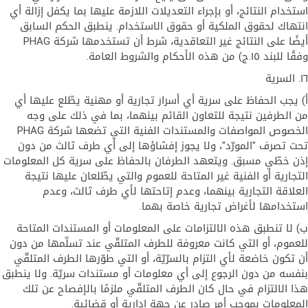
استخدام النتائج، أو بإجراء التعديلات اللازمة عليها بما يكفل إزالة أي
انتهاك لحقوق الملكية أو حقوق الاستخدام. ينطبق الحكم السابق
أيضًا على النتائج غير التعاقدية، شرط أن تستخدمها شركة PHAG
وفقًا للبند ١٥.ج) من هذه الأحكام والشروط العامة.
١٦. السرية
أ) يجب الحفاظ على سرية أي أسرار تجارية أو مهنية يطّلع عليها أي
من الطرفين نتيجة للتعاون القائم بينهما، بما في ذلك على وجه
الخصوص المواصفات والمستندات الفنية التي تضعها شركة PHAG
تحت تصرف "المورّد"، ولا يجوز إفشاؤها إلى أي طرف ثالث من دون
إذن خطّي مسبق. ويتعهد الطرفان بالحفاظ على سرية كل المعلومات
التجارية أو الفنية غير المتاحة للعموم والتي يطّلعان عليها نتيجة
العلاقة التجارية بينهما، وعدم إتاحتها لأي طرف ثالث، وعدم
استخدامها لأغراض تجارية خاصة بهما.
ب) لا تنطبق هذه الالتزامات على المعلومات أو المستندات المتاحة
للعموم، أو التي كانت معروفة للطرف المتلقّي عند تسلّمها من دون
أن تكون خاضعة لأي التزام بالسرّيّة، أو التي طوّرها الطرف المتلقّي
بنفسه من دون الرجوع إلى أي معلومات أو مستندات سريّة. ولا ينطبق
هذا الالتزام في حال كان الطرف المتلقّي ملزمًا بالإفصاح عن تلك
المعلومات بموجب أمر صادر عن جهة إدارية أو قضائية.