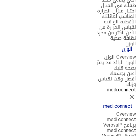
طفلك في المنزل
اختيار ميزان الحرارة
المناسب لعائلتك
الأغطية الواقية
لقياس الحرارة من
الأذن: أكثر من مجرد
نظافة صحية
الوزن
الوزن
Overview الوزن
الوزن الزائد قد يضرّ
بصحة قلبك
اعتنِ بجسمك
أفضل وقت لقياس
وزنك
medi.connect
إغلاق
medi.connect
Overview
medi.connect
برنامج Veroval®
medi.connect
تطبيق Veroval®