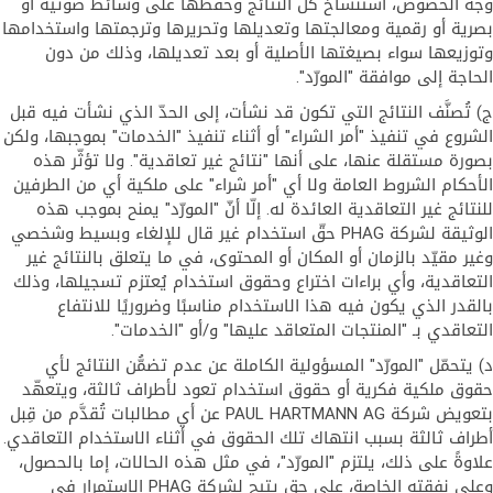
وجه الخصوص، استنساخ كل النتائج وحفظها على وسائط صوتية أو
بصرية أو رقمية ومعالجتها وتعديلها وتحريرها وترجمتها واستخدامها
وتوزيعها سواء بصيغتها الأصلية أو بعد تعديلها، وذلك من دون
الحاجة إلى موافقة "المورّد".
ج) تُصنَّف النتائج التي تكون قد نشأت، إلى الحدّ الذي نشأت فيه قبل
الشروع في تنفيذ "أمر الشراء" أو أثناء تنفيذ "الخدمات" بموجبها، ولكن
بصورة مستقلة عنها، على أنها "نتائج غير تعاقدية". ولا تؤثّر هذه
الأحكام الشروط العامة ولا أي "أمر شراء" على ملكية أي من الطرفين
للنتائج غير التعاقدية العائدة له. إلّا أنّ "المورّد" يمنح بموجب هذه
الوثيقة لشركة PHAG حقّ استخدام غير قال للإلغاء وبسيط وشخصي
وغير مقيّد بالزمان أو المكان أو المحتوى، في ما يتعلق بالنتائج غير
التعاقدية، وأي براءات اختراع وحقوق استخدام يُعتزم تسجيلها، وذلك
بالقدر الذي يكون فيه هذا الاستخدام مناسبًا وضروريًا للانتفاع
التعاقدي بـ "المنتجات المتعاقد عليها" و/أو "الخدمات".
د) يتحمّل "المورّد" المسؤولية الكاملة عن عدم تضمُّن النتائج لأي
حقوق ملكية فكرية أو حقوق استخدام تعود لأطراف ثالثة، ويتعهّد
بتعويض شركة PAUL HARTMANN AG عن أي مطالبات تُقدَّم من قِبل
أطراف ثالثة بسبب انتهاك تلك الحقوق في أثناء الاستخدام التعاقدي.
علاوةً على ذلك، يلتزم "المورّد"، في مثل هذه الحالات، إما بالحصول،
وعلى نفقته الخاصة، على حق يتيح لشركة PHAG الاستمرار في