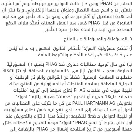
الصادر عن PHAG. وفي حال كانت الفواتير غير مرتبطة برقم أمر الشراء،
يتعيّن إدراج اسم جهة الاتصال وعنوان بريدها الإلكتروني. وإذا تبيّن أن
أحد هذه التفاصيل أو أكثر غير مذكور، ونتج عن ذلك تأخير في معالجة
الفاتورة من قبل PHAG ضمن سير العمل المعتاد، تُمدَّد فترات الدفع
المحددة في البند ب) لمدة تعادل فترة التأخير.
٩. المسؤولية والمسؤولية عن المنتج
أ) تخضع مسؤولية "المورّد" لأحكام القانون المعمول به ما لم يُنص
على خلاف ذلك في هذه الأحكام والشروط العامة.
ب) في حال توجيه مطالبات دعاوى ضد PHAG بسبب (١) المسؤولية
الصارمة بموجب القانون الإلزامي، كالمسؤولية المطلقة، أو (٢) انتهاك
متطلبات السلامة الرسمية، فضلاً عن القوانين واللوائح الوطنية أو
الدولية المتعلقة بسلامة المنتجات أو المسؤولية عن المنتج، وذلك
نتيجة عيوب في منتجات PHAG يُعزى سببها إلى توريد "منتجات
متعاقد عليها" معيبة أو تقديم "خدمات" معيبة، يلتزم "المورّد"
بتعويض PAUL HARTMANN AG عن كل ما يترتب على المطالبات من
أضرار أو خسائر، وذلك إلى الحد الذي تقع فيه ضمن نطاق مسؤوليته
أو نتيجة لعوامل خاضعة لتنظيمه؛ ويُنفّذ هذا الالتزام بالتعويض عند
أول طلب، شرط أن تمنح PHAG "المورّد" فرصةً لتقديم ملاحظاته خلال
مهلة أسبوعين من تاريخ استلامه إشعارًا من PHAG. بالإضافة إلى