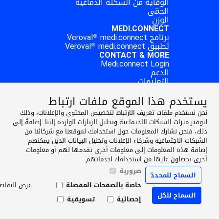
الوقاية من السكتة الدماغية
الحمّى
الوزن
MEDI.CONNECT
برنامج Veroval® medi.connect
تطبيق Veroval® medi.connect
CONTACT & MORE
Medi.connect Login
الدعم
التعليمات
English
يستخدم هذا الموقع ملفات ارتباط
ABOUT HARTMANN
المنتج
نحن نستخدم ملفات تعريف الارتباط لتخصيص المحتوى والإعلانات، وذلك
لتوفير ميزات الشبكات الاجتماعية وتحليل الزيارات الواردة إلينا. إضافةً إلى
التوعية
ذلك، فنحن نشارك المعلومات حول استخدامك لموقعنا مع شركائنا من
MEDI.CONNECT
الشبكات الاجتماعية وشركاء الإعلانات وتحليل البيانات الذين يمكنهم
إضافة هذه المعلومات إلى معلومات أخرى تقدمها لهم أو معلومات
CONTACT & MORE
أخرى يحصلون عليها من استخدامك لخدماتهم.
Facebook
ضرورية
السماح للمحددّ
خاصة بالصفحات المفضلة
عرض التفاص
Instagram
السماح للكل
إحصائية
تسويقية
YouTube