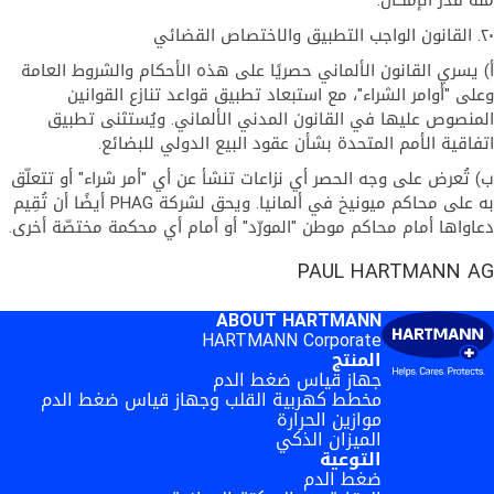
منه قدر الإمكان.
٢٠. القانون الواجب التطبيق والاختصاص القضائي
أ) يسري القانون الألماني حصريًا على هذه الأحكام والشروط العامة
وعلى "أوامر الشراء"، مع استبعاد تطبيق قواعد تنازع القوانين
المنصوص عليها في القانون المدني الألماني. ويُستثنى تطبيق
اتفاقية الأمم المتحدة بشأن عقود البيع الدولي للبضائع.
ب) تُعرض على وجه الحصر أي نزاعات تنشأ عن أي "أمر شراء" أو تتعلّق
به على محاكم ميونيخ في ألمانيا. ويحق لشركة PHAG أيضًا أن تُقِيم
دعاواها أمام محاكم موطن "المورّد" أو أمام أي محكمة مختصّة أخرى.
PAUL HARTMANN AG
ABOUT HARTMANN
HARTMANN Corporate
المنتج
جهاز قياس ضغط الدم
مخطط كهربية القلب وجهاز قياس ضغط الدم
موازين الحرارة
الميزان الذكي
التوعية
ضغط الدم