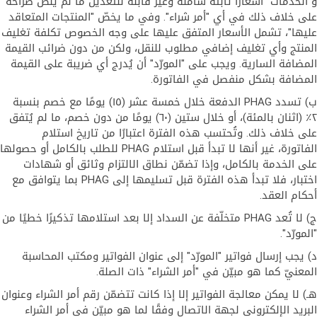
و"الخدمات" أسعارًا ثابتة شاملة وغير قابلة للتعديل ما لم يُنص صراحةً
على خلاف ذلك في أي "أمر شراء". وفي ما يخصّ "المنتجات المتعاقد
عليها"، تشمل الأسعار المتفق عليها على وجه الخصوص تكلفة تغليف
المنتج وأي تغليف إضافي مطلوب للنقل، ولكن من دون ضرائب القيمة
المضافة السارية. ويجب على "المورّد" أن يُدرج أي ضريبة على القيمة
المضافة بشكل منفصل في الفاتورة.
ب) تسدد PHAG الدفعة خلال خمسة عشر (١٥) يومًا مع خصم بنسبة
٢٪ (اثنان بالمئة)، أو خلال ستين (٦٠) يومًا من دون خصم، ما لم يُتفق
على خلاف ذلك. وتُحتسب هذه الفترة اعتبارًا من تاريخ استلام
الفاتورة، غير أنها لا تبدأ قبل استلام PHAG للطلب بالكامل أو حصولها
على الخدمة بالكامل، وإذا تضمّن نطاق الالتزام وثائق أو شهادات
اختبار، فلا تبدأ هذه الفترة قبل تسليمها إلى PHAG بما يتوافق مع
أحكام العقد.
ج) لا تُعد PHAG متخلّفة عن السداد إلا بعد استلامها تذكيرًا خطيًا من
"المورّد".
د) يجب إرسال فواتير "المورّد" إلى عنوان الفواتير ومكتب المحاسبة
المعنيّ كما هو مبيّن في "أمر الشراء" ذات الصلة.
هـ) لا يمكن معالجة الفواتير إلا إذا كانت تتضمّن رقم أمر الشراء وعنوان
البريد الإلكتروني لجهة الاتصال وفقًا لما هو مبيّن في أمر الشراء