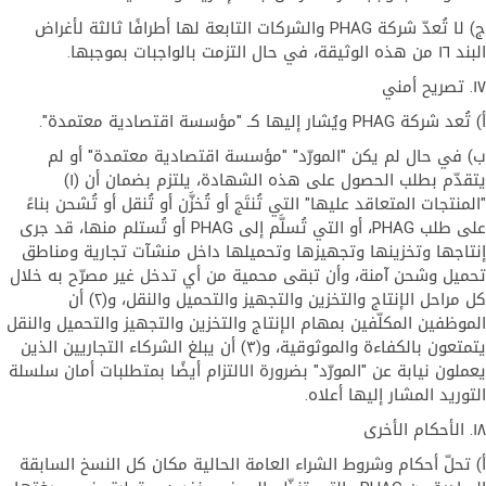
ج) لا تُعدّ شركة PHAG والشركات التابعة لها أطرافًا ثالثة لأغراض
البند ١٦ من هذه الوثيقة، في حال التزمت بالواجبات بموجبها.
١٧. تصريح أمني
أ) تُعد شركة PHAG ويُشار إليها كـ "مؤسسة اقتصادية معتمدة".
ب) في حال لم يكن "المورّد" "مؤسسة اقتصادية معتمدة" أو لم
يتقدّم بطلب الحصول على هذه الشهادة، يلتزم بضمان أن (١)
"المنتجات المتعاقد عليها" التي تُنتَج أو تُخزَّن أو تُنقل أو تُشحن بناءً
على طلب PHAG، أو التي تُسلَّم إلى PHAG أو تُستلم منها، قد جرى
إنتاجها وتخزينها وتجهيزها وتحميلها داخل منشآت تجارية ومناطق
تحميل وشحن آمنة، وأن تبقى محمية من أي تدخل غير مصرّح به خلال
كل مراحل الإنتاج والتخزين والتجهيز والتحميل والنقل، و(٢) أن
الموظفين المكلّفين بمهام الإنتاج والتخزين والتجهيز والتحميل والنقل
يتمتعون بالكفاءة والموثوقية، و(٣) أن يبلغ الشركاء التجاريين الذين
يعملون نيابة عن "المورّد" بضرورة الالتزام أيضًا بمتطلبات أمان سلسلة
التوريد المشار إليها أعلاه.
١٨. الأحكام الأخرى
أ) تحلّ أحكام وشروط الشراء العامة الحالية مكان كل النسخ السابقة