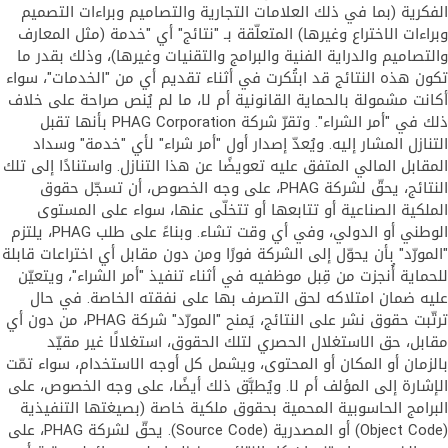
الفكرية (بما في ذلك العلامات التجارية والتصاميم وبراءات التصميم
وبراءات الاختراع وغيرها) المتعلّقة بـ "نتائج" أي "خدمة (مثل المعارف
والتصاميم والدراية الفنية والبرامج والتقنيات وغيرها)، وذلك بقدر ما
تكون هذه النتائج قد ابتُكرت في أثناء تقديم أي من "الخدمات"، سواء
أكانت مشمولة بالحماية القانونية أم لا، ما لم يُنص صراحة على خلاف
ذلك في "أمر الشراء". وتقرّ شركة PHAG Corporation بأنها تقبل
التنازل المشار إليه. ويُعدّ إصدار أول "أمر شراء" لأي "خدمة" وسداد
المقابل المالي المتفق عليه تعويضًا عن هذا التنازل. واستنادًا إلى تلك
النتائج، يحقّ لشركة PHAG، على وجه الخصوص، أن تسجّل حقوق
الملكية الصناعية أو تتابعها أو تتخلّى عنها، سواء على المستوى
الوطني أو الدولي، وفي أي وقت تشاء. وبناءً على طلب PHAG، يلتزم
"المورّد" بأن يحوّل إلى الشركة فورًا ومن دون مقابل أي اختراعات قابلة
للحماية أُنجزت من قِبل موظفيه في أثناء تنفيذ "أمر الشراء"، ويتعيّن
عليه ضمان امتلاكه لحق التصرف بها على نفقته الخاصة. في حال
ترتّبت حقوق نشر على النتائج، يَمنح "المورّد" شركة PHAG، من دون أي
مقابل، حق الاستغلال الحصري لتلك الحقوق، استغلالًا غير مقيّد
بالزمان أو المكان أو المحتوى، ويشمل كل أوجه الاستخدام، سواء تمّت
الإشارة إلى المؤلف أم لا. ويُطبَّق ذلك أيضًا، على وجه الخصوص، على
البرامج الحاسوبية المحمية بحقوق ملكية خاصة (بصيغتها التنفيذية
(Object Code) أو المصدرية (Source Code). يحقّ لشركة PHAG، على