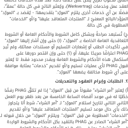
اتفاق مكتوب صريح ينص على خلاف ذلك، تُعد هذه الخدمات خاضعة
لعقد عمل وخدمات (Werkvertrag)، ويُعتَبر الناتج في كل حالة "عملاً"،
فضلًا عن أي خدمات أخرى يلتزم "المورّد" بتقديمها؛ - يُقصَد بـ "المورّد"
المزوِّد/البائع المعنيّ لـ "المنتجات المتعاقد عليها" و/أو "الخدمات"
المطلوبة في كل حالة.
ج) تُستبعد صراحةً وبشكل كامل الشروط والأحكام العامة أو الشروط
التعاقدية العامة الخاصة بـ "المورّد"، (١) حتى وإن أشار إليها "المورّد"
في تأكيدات الطلب أو إشعارات التسليم أو مستندات مماثلة، ولم تُبدِ
PHAG اعتراضًا صريحًا عليها، أو (٢) حتى وإن اقتصر دورها على
استكمال هذه الأحكام والشروط العامة وبقدر محدود فقط. لا يُعتبر
قبول PHAG لأي عمليات تسليم و/أو تقديم "خدمات" بمثابة موافقة
على أي شروط مخالفة يضعها "المورّد".
٢. الطلبات وإبرام العقود والتعديلات
أ) يُعتبر "أمر الشراء" مقبولاً من قِبل "المورّد" إذا لم تتلقَّ PHAG رفضًا
خطّيًا له في موعد أقصاه الساعة الخامسة من بعد ظهر يوم العمل
الثاني التالي لتاريخ استلام "المورّد" لـ "أمر الشراء"، شرط ألا يتجاوز
ذلك بأي حال موعد تسليم "المنتجات المتعاقد عليها" و/أو تقديم
"الخدمات" المطلوبة من قِبل "المورّد". ويلتزم "المورّد" من خلال قبوله لـ
"أمر الشراء" الصادر عن PHAG بالتقيد بكل الأحكام والشروط الواردة