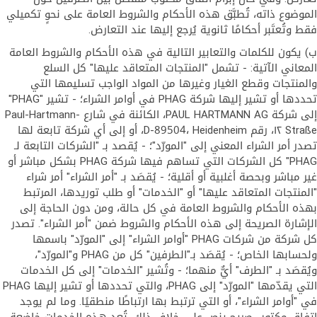
الموضوع ذاته، تُطبَّق هذه الأحكام والشروط العامة على نحوٍ تكميلي
فقط وتُعتَبر أحكامًا ثانوية يُرجع إليها عند التعارض.
ب) يكون للكلمات والتعابير التالية في هذه الأحكام والشروط العامة
المعاني الآتية: - تشمل "المنتجات المتعاقد عليها" كل السلع
والمنتجات وقطع الغيار وغيرها من المواد الواجب تسليمها التي
تحددها أو تشير إليها شركة PHAG في أوامر الشراء؛ - تشير "PHAG"
إلى شركة PAUL HARTMANN AG، الكائنة في شارع Paul-Hartmann-
Straße ١٢، رقم D-89504، Heidenheim، أو إلى أي شركة تابعة لها
تصدر أمر الشراء المعني إلى "المورّد"؛ - يُقصد بـ "الشركات التابعة لـ
PHAG" كل الشركات التي تساهم فيها شركة PHAG بشكل مباشر أو
غير مباشر وبحصة أغلبية أو أقلية؛ - يُقصَد بـ "أمر الشراء" أمر شراء
"المنتجات المتعاقد عليها" أو "الخدمات" أو طلب توريدها، المرتبط
بهذه الأحكام والشروط العامة في كل حالة، ومن دون الحاجة إلى
الإشارة الصريحة إلى هذه الأحكام والشروط ضمن "أمر الشراء". تصدر
كل شركة من شركات PHAG "أوامر الشراء" إلى "المورّد" باسمها
ولحسابها الخاص؛ - يُقصَد بـ"الطرفين" كل من PHAG و"المورّد"،
ويُقصَد بـ "الطرف" أيٌّ منهما؛ - وتُشير "الخدمات" إلى كل الخدمات
التي يقدّمها "المورّد" إلى PHAG، والتي تحددها أو تشير إليها PHAG
في "أوامر الشراء"، أو التي ترتبط بها ارتباطًا منطقيًا. وما لم يوجد