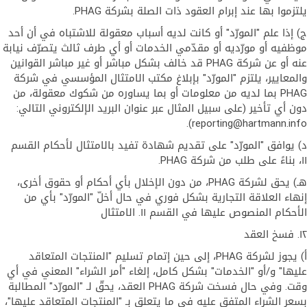
يلتزموا بها عند إبرام العقود ذات الصلة بشركة PHAG.
ج) إذا علم "المورّد" أو كانت لديه أسباب معقولة للاشتباه في أن أحد
موظفيه أو مورّديه أو مقدّمي الخدمات أو أي طرف ثالث يتصرّف نيابة
عنه أو عن شركة PHAG قد خالف بشكل مباشر أو غير مباشر القوانين
والمعايير، يلتزم "المورّد" بإبلاغ مكتب الامتثال المؤسسي في شركة
PHAG بما لديه من معلومات أو بما يساوره من شكوك معقولة، من
دون أي تأخير (على سبيل المثال عبر عنوان البريد الإلكتروني التالي:
reporting@hartmann.info).
د) يوافق "المورّد" على تقديم شهادة تفيد بالامتثال لأحكام القسم
١١، بناءً على طلب من شركة PHAG.
هـ) يحق لشركة PHAG، من دون الإخلال بأي أحكام أو حقوق أخرى،
إنهاء العلاقة التجارية بشكل فوري في حال أخلّ "المورّد" بأي من
الأحكام المنصوص عليها في القسم ١١. الامتثال
١٢. فسخ العقد
أ) يجوز لشركة PHAG، إلى حين إتمام تسليم "المنتجات المتعاقد
عليها" و/أو "الخدمات" بشكل كامل، إلغاء "أمر الشراء" المعني في أي
وقت. وفي حال فسخت شركة PHAG العقد، يحقّ لـ "المورّد" المطالبة
بسعر الشراء المتفق عليه في ما يتعلق بـ "المنتجات المتعاقد عليها"،