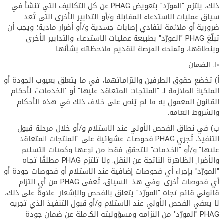
ذلك، يلتزم "المورّد" بتعويض PHAG عن كل التكاليف التي تنشأ في
سياق عمليات الاستدعاء المقابلة و/أو التدابير الأخرى التي تُعد
ضرورية أو ملائمة لتفادي إصابات جسدية و/أو أضرار مادية؛ ويجب أن
تبلّغ PHAG "المورّد" بطبيعة عمليات الاستدعاء والتدابير الأخرى
وبنطاقها، وتمنحه الفرصة لتقديم ملاحظاته بشأنها.
١٠. الضمان
أ) تخضع حقوق الطرفين والتزاماتهما، في ما يتعلق بعيوب الجودة أو
الملكية الملازمة لـ "المنتجات المتعاقد عليها" أو "الخدمات"، لأحكام
القانون المعمول به ما لم يُنص على خلاف ذلك في هذه الأحكام
والشروط العامة.
ب) في نطاق الفحص الأولي عند الاستلام و/أو خلال مرحلة قبول
التنفيذ، تُجري PHAG فحوصات عشوائية على "المنتجات المتعاقد
عليها" و/أو "الخدمات" للتحقق فقط من نوعها وكميات التسليم
والأضرار الظاهرة الناتجة عن النقل. ولا تلتزم PHAG مطلقًا تجاه
"المورّد" بإجراء أي فحوصات إضافية عند الاستلام أو فحوصات جودة أو
أي فحوصات أخرى. وفي هذا السياق، تُعفى PHAG من أي التزام
قانوني قائم تجاه "المورّد" يتعلق بالفحص والإشعار. علاوةً على ذلك،
لا يعفي الفحص الأولي عند الاستلام و/أو قبول التنفيذ الذي تجريه
PHAG "المورّد" من التزامه ومسؤوليته الكاملة عن ضمان جودة