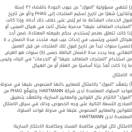
ز) تنتهي مسؤولية "المورّد" عن عيوب الجودة بانقضاء ٣٦ (ستة
وثلاثين) شهرًا من تاريخ تسليم المنتجات إلى PHAG و/أو من تاريخ
قبول الخدمات المقدّمة ما لم يُنص على خلاف ذلك أدناه. وإذا كانت
"المنتجات المتعاقد عليها" مدمجة بشكل ثابت في هيكل المبنى، أو
إذا كانت تتعلق بعنصر يُستخدم، بحكم طبيعته المعتادة، ضمن أحد
هياكل المبنى ويتسبب في إحداث عيب فيه، فتحدد مدة الضمان بـ ٥
(خمس) سنوات تبدأ من تاريخ قبول تلك المنتجات من قِبل العميل
النهائي. وما يحدد مدة الضمان البالغة خمس (٥) سنوات هو الغرض
من استخدام "المنتجات المتعاقد عليها" أو "الخدمات" في البناء، وليس
ما إذا كانت تُعدّ جزءًا أساسيًا من العقار أو من الهيكل.
١١. الامتثال
أ) يتعهّد "المورّد" بالامتثال للمعايير ذاتها المنصوص عليها في مدونة
قواعد السلوك المعتمدة لدى شركة HARTMANN. وتتوقّع PHAG من
"المورّد" الالتزام بكل القوانين والمعايير السارية، والتعهّد بتطبيق
المبادئ التسعة التالية على وجه الخصوص، وذلك في سياق الامتثال
للقوانين والمعايير المنصوص عليها في مدونة قواعد السلوك
المعتمدة لدى HARTMANN:
الامتثال لكل قوانين مكافحة الفساد ومكافحة الاحتكار السارية؛