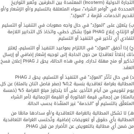
التجارة الدولية (Incoterm) المعتمدة بين الطرفين. وتُعبر التواريخ
المحددة في "أوامر الشراء"، سواء المتعلقة بالتسليم و/أو الإشعار و/أو
تقديم الخدمات، مُلزِمة لـ "المورّد".
ب) يتعيّن على "المورّد" في حال واجه صعوبات في التنفيذ أو التسليم
أو الإنتاج، إبلاغ PHAG فورًا بشكل خطي، واتخاذ كل التدابير اللازمة
لتفادي أي تأخير في التنفيذ أو التسليم.
ج) إذا أخفق "المورّد" في الالتزام بمواعيد التنفيذ أو التسليم، يُعتبَر
ذلك إخلالاً تعاقديًا من دون الحاجة إلى توجيه إشعار إضافي أو إرسال
تذكير أو منح مهلة تدارك. وفي هذه الحالة، يحق لـ PHAG إعلان فسخ
العقد.
د) في حال تأخّر "المورّد" في التنفيذ أو التسليم، يحق لـ PHAG
المطالبة بغرامة تعاقدية بنسبة 0,2% (صفر فاصل اثنان بالمئة) عن كل
يوم تقويمي من أيام التأخير، على ألا يتجاوز مبلغ الغرامة 5% (خمسة
بالمئة) من إجمالي قيمة الفاتورة أو القيمة الإجمالية لأمر الشراء
المتعلّق بالتسليم أو "الخدمة" غير المنفّذة بحسب الحالة.
هـ) لا تشكل المطالبة بالغرامة التعاقدية و/أو سدادها مانعًا من
المطالبة بأي حقوق أو تعويضات إضافية. وتُحتسب الغرامة التعاقدية
من ضمن أي مطالبة بالتعويض عن الأضرار من قِبل PHAG.