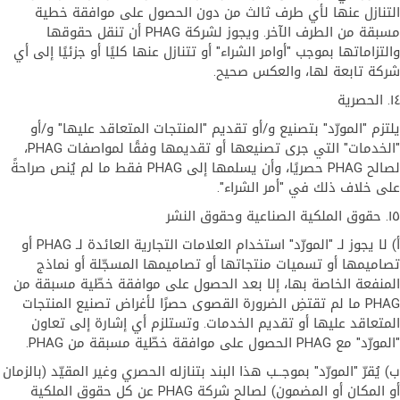
التنازل عنها لأي طرف ثالث من دون الحصول على موافقة خطية
مسبقة من الطرف الآخر. ويجوز لشركة PHAG أن تنقل حقوقها
والتزاماتها بموجب "أوامر الشراء" أو تتنازل عنها كليًا أو جزئيًا إلى أي
شركة تابعة لها، والعكس صحيح.
١٤. الحصرية
يلتزم "المورّد" بتصنيع و/أو تقديم "المنتجات المتعاقد عليها" و/أو
"الخدمات" التي جرى تصنيعها أو تقديمها وفقًا لمواصفات PHAG،
لصالح PHAG حصريًا، وأن يسلمها إلى PHAG فقط ما لم يُنص صراحةً
على خلاف ذلك في "أمر الشراء".
١٥. حقوق الملكية الصناعية وحقوق النشر
أ) لا يجوز لـ "المورّد" استخدام العلامات التجارية العائدة لـ PHAG أو
تصاميمها أو تسميات منتجاتها أو تصاميمها المسجّلة أو نماذج
المنفعة الخاصة بها، إلا بعد الحصول على موافقة خطّية مسبقة من
PHAG ما لم تقتضِ الضرورة القصوى حصرًا لأغراض تصنيع المنتجات
المتعاقد عليها أو تقديم الخدمات. وتستلزم أي إشارة إلى تعاون
"المورّد" مع PHAG الحصول على موافقة خطّية مسبقة من PHAG.
ب) يُقرّ "المورّد" بموجــب هذا البند بتنازله الحصري وغير المقيّد (بالزمان
أو المكان أو المضمون) لصالح شركة PHAG عن كل حقوق الملكية