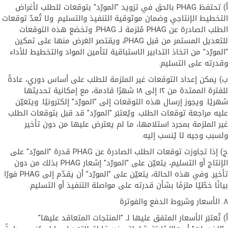
أ) تحتفظ PHAG بالحق في تزويد "المورّد" بتوقعات للطلب لأغراض
التخطيط الإنتاجي وضمان موثوقية التنفيذ والتسليم. ولا تُعدّ توقعات
الطلب الصادرة عن PHAG مُلزمة لـ PHAG. وتخضع هذه التوقعات
للتعديل المستمر من قبل PHAG، ويقتصر الغرض منها على تمكين
"المورّد" من اتخاذ التدابير الاستباقية لتأمين المواد والتخطيط للأداء
وقدرته على التسليم.
ب) يمكن إعداد التوقعات غير الملزمة للطلب على أساس دوري، عادةً
للفترة الممتدة من ١٢ إلى ١٨ شهرًا قادمة، مع إمكانية تحديثها
شهريًا. ويجوز إرسال هذه التوقعات إلى "المورّد" إلكترونيًا. ويتعيّن
عليه مراجعة توقعات الطلب. ويُعتبَر "المورّد" قد قبل بتوقعات الطلب
غير الملزمة بمجرد استلامها، ما لم يعترض عليها من دون تأخير
ولسبب وجيه لا يُنسب إليه.
ج) إذا تجاوزت توقعات الطلب الصادرة عن PHAG قدرة "المورّد" على
الإنتاج أو التسليم، يتعيّن على "المورّد" إشعار PHAG بذلك من دون
تأخير. وفي هذه الحالة، يتعيّن على "المورّد" أن يقدّم إلى PHAG فورًا
بيانًا خطّيًا ملزمًا بشأن قدرته على مواصلة التنفيذ أو التسليم.
٨. الأسعار وشروط الدفع والفوترة
أ) تُعتبَر الأسعار المتفق عليها لـ "المنتجات المتعاقد عليها"