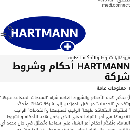
medi.connect
بحث
on
إغلاق
الشروط والأحكام العامة
فيروفال
HARTMANN أحكام وشروط
شركة
١. معلومات عامة
أ) تحكم هذه الأحكام والشروط العامة شراء "المنتجات المتعاقد عليها"
وتقديم "الخدمات" من قِبل المورّدين إلى شركة PHAG. وتُحدَّد
"المنتجات المتعاقد عليها" الواجب تسليمها و"الخدمات" الواجب
تقديمها في أمر الشراء المعني الذي يكمل هذه الأحكام والشروط
العامة، وتُقدَّم أحكام أمر الشراء على سواها وتُطبَّق في حال وجود أي
تعارض. وفي حال إبرام اتفاق مكتوب منفصل بين الطرفين حول