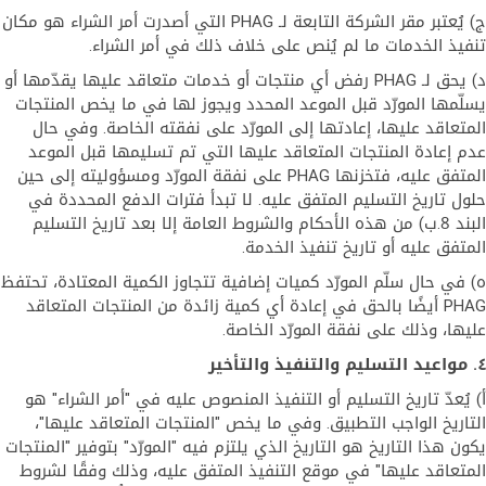
ج) يُعتبر مقر الشركة التابعة لـ PHAG التي أصدرت أمر الشراء هو مكان
تنفيذ الخدمات ما لم يُنص على خلاف ذلك في أمر الشراء.
د) يحق لـ PHAG رفض أي منتجات أو خدمات متعاقد عليها يقدّمها أو
يسلّمها المورّد قبل الموعد المحدد ويجوز لها في ما يخص المنتجات
المتعاقد عليها، إعادتها إلى المورّد على نفقته الخاصة. وفي حال
عدم إعادة المنتجات المتعاقد عليها التي تم تسليمها قبل الموعد
المتفق عليه، فتخزنها PHAG على نفقة المورّد ومسؤوليته إلى حين
حلول تاريخ التسليم المتفق عليه. لا تبدأ فترات الدفع المحددة في
البند 8.ب) من هذه الأحكام والشروط العامة إلا بعد تاريخ التسليم
المتفق عليه أو تاريخ تنفيذ الخدمة.
ه) في حال سلّم المورّد كميات إضافية تتجاوز الكمية المعتادة، تحتفظ
PHAG أيضًا بالحق في إعادة أي كمية زائدة من المنتجات المتعاقد
عليها، وذلك على نفقة المورّد الخاصة.
٤. مواعيد التسليم والتنفيذ والتأخير
أ) يُعدّ تاريخ التسليم أو التنفيذ المنصوص عليه في "أمر الشراء" هو
التاريخ الواجب التطبيق. وفي ما يخص "المنتجات المتعاقد عليها"،
يكون هذا التاريخ هو التاريخ الذي يلتزم فيه "المورّد" بتوفير "المنتجات
المتعاقد عليها" في موقع التنفيذ المتفق عليه، وذلك وفقًا لشروط