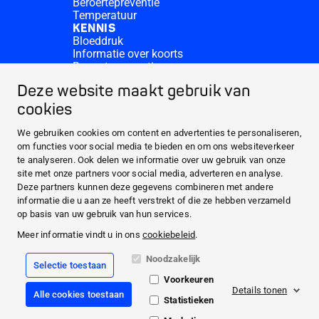
Beroertepreventie
Temperatuur
KENNIS
Bloeddruk
Informatie over koorts
Beroertepreventie
CONTACT & MORE
Deze website maakt gebruik van
Medi.connect Inloggen
Contacteer ons
cookies
Veelgestelde vragen
ABOUT HARTMANN
We gebruiken cookies om content en advertenties te personaliseren,
om functies voor social media te bieden en om ons websiteverkeer
PRODUCTEN
te analyseren. Ook delen we informatie over uw gebruik van onze
KENNIS
site met onze partners voor social media, adverteren en analyse.
Deze partners kunnen deze gegevens combineren met andere
CONTACT & MORE
informatie die u aan ze heeft verstrekt of die ze hebben verzameld
Facebook
op basis van uw gebruik van hun services.
Meer informatie vindt u in ons
cookiebeleid
.
YouTube
Noodzakelijk
Selectie toestaan
Legale info's en disclaimer
Voorkeuren
Cookiebeleid
Details tonen
Alle cookies toestaan
Privacyverklaring
Statistieken
Algemene Verkoopsvoorwaarden