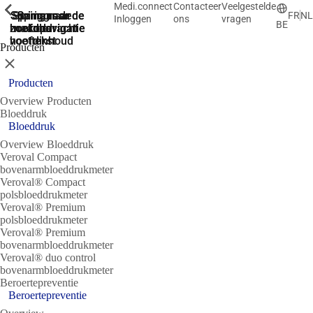
Medi.connect
Contacteer
Veelgestelde
ShowPrevious
ShowPrevious
ShowPrevious
ShowPrevious
ShowPrevious
ShowPrevious
ShowPrevious
ShowPrevious
Spring naar de
Spring naar de
Spring naar
Ga naar de
Spring
FR
NL
Inloggen
ons
vragen
BE
zoekopdracht
hoofdnavigatie
hoofdnavigatie
naar de
de
hoofdinhoud
voettekst
Producten
Sluit
Producten
Overview Producten
Bloeddruk
Bloeddruk
Overview Bloeddruk
Veroval Compact
bovenarmbloeddrukmeter
Veroval® Compact
polsbloeddrukmeter
Veroval® Premium
polsbloeddrukmeter
Veroval® Premium
bovenarmbloeddrukmeter
Veroval® duo control
bovenarmbloeddrukmeter
Beroertepreventie
Beroertepreventie