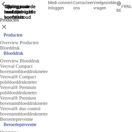
Medi.connect
Contacteer
Veelgestelde
ShowPrevious
ShowPrevious
ShowPrevious
ShowPrevious
ShowPrevious
ShowPrevious
ShowPrevious
ShowPrevious
Spring naar de
Spring naar de
Spring naar
Ga naar de
Spring
FR
NL
Inloggen
ons
vragen
BE
zoekopdracht
hoofdnavigatie
hoofdnavigatie
naar de
de
hoofdinhoud
voettekst
Producten
Sluit
Producten
Overview Producten
Bloeddruk
Bloeddruk
Overview Bloeddruk
Veroval Compact
bovenarmbloeddrukmeter
Veroval® Compact
polsbloeddrukmeter
Veroval® Premium
polsbloeddrukmeter
Veroval® Premium
bovenarmbloeddrukmeter
Veroval® duo control
bovenarmbloeddrukmeter
Beroertepreventie
Beroertepreventie