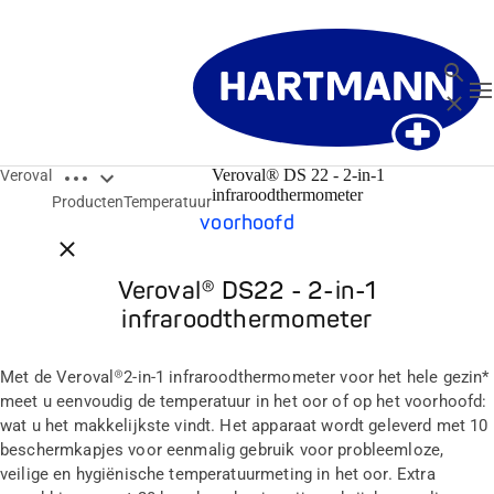
Zoeken
T
Sluit
Open breadcrumbs
Veroval® DS 22 - 2-in-1
Veroval
Voor snelle temperatuurmeting in het oor of op het
infraroodthermometer
Producten
Temperatuur
voorhoofd
Close breadcrumbs
Veroval® DS22 - 2-in-1
infraroodthermometer
Met de Veroval®2-in-1 infraroodthermometer voor het hele gezin*
meet u eenvoudig de temperatuur in het oor of op het voorhoofd:
wat u het makkelijkste vindt. Het apparaat wordt geleverd met 10
beschermkapjes voor eenmalig gebruik voor probleemloze,
veilige en hygiënische temperatuurmeting in het oor. Extra