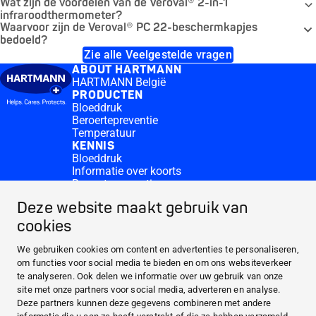
Wat zijn de voordelen van de Veroval® 2-in-1
infraroodthermometer?
Waarvoor zijn de Veroval® PC 22-beschermkapjes
bedoeld?
Zie alle Veelgestelde vragen
ABOUT HARTMANN
HARTMANN België
PRODUCTEN
Bloeddruk
Beroertepreventie
Temperatuur
KENNIS
Bloeddruk
Informatie over koorts
Beroertepreventie
CONTACT & MORE
Deze website maakt gebruik van
Medi.connect Inloggen
Contacteer ons
cookies
Veelgestelde vragen
ABOUT HARTMANN
We gebruiken cookies om content en advertenties te personaliseren,
om functies voor social media te bieden en om ons websiteverkeer
PRODUCTEN
te analyseren. Ook delen we informatie over uw gebruik van onze
KENNIS
site met onze partners voor social media, adverteren en analyse.
Deze partners kunnen deze gegevens combineren met andere
CONTACT & MORE