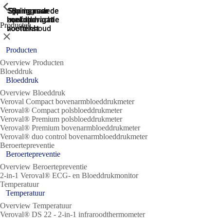
ShowPrevious
ShowPrevious
ShowPrevious
ShowPrevious
ShowPrevious
ShowPrevious
ShowPrevious
ShowPrevious
Spring naar de
Spring naar de
Spring naar
Ga naar de
Spring
zoekopdracht
hoofdnavigatie
hoofdnavigatie
naar de
de
Producten
hoofdinhoud
voettekst
Sluit
Producten
Overview Producten
Bloeddruk
Bloeddruk
Overview Bloeddruk
Veroval Compact bovenarmbloeddrukmeter
Veroval® Compact polsbloeddrukmeter
Veroval® Premium polsbloeddrukmeter
Veroval® Premium bovenarmbloeddrukmeter
Veroval® duo control bovenarmbloeddrukmeter
Beroertepreventie
Beroertepreventie
Overview Beroertepreventie
2-in-1 Veroval® ECG- en Bloeddrukmonitor
Temperatuur
Temperatuur
Overview Temperatuur
Veroval® DS 22 - 2-in-1 infraroodthermometer