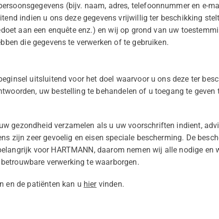
ersoonsgegevens (bijv. naam, adres, telefoonnummer en e-mai
tend indien u ons deze gegevens vrijwillig ter beschikking stelt
meedoet aan een enquête enz.) en wij op grond van uw toestemm
hebben die gegevens te verwerken of te gebruiken.
eginsel uitsluitend voor het doel waarvoor u ons deze ter besc
ntwoorden, uw bestelling te behandelen of u toegang te geven 
w gezondheid verzamelen als u uw voorschriften indient, advi
ens zijn zeer gevoelig en eisen speciale bescherming. De bes
belangrijk voor HARTMANN, daarom nemen wij alle nodige en w
betrouwbare verwerking te waarborgen.
en en de patiënten kan u
hier
vinden.