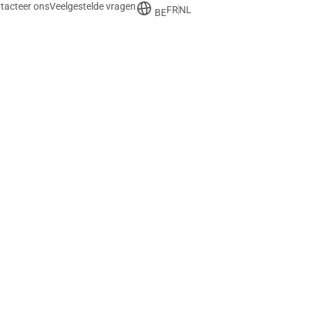
tacteer ons
Veelgestelde vragen
FR
NL
BE