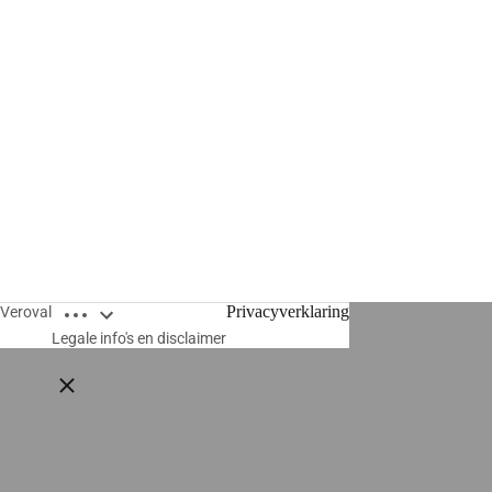
Open breadcrumbs
Privacyverklaring
Veroval
Legale info's en disclaimer
Close breadcrumbs