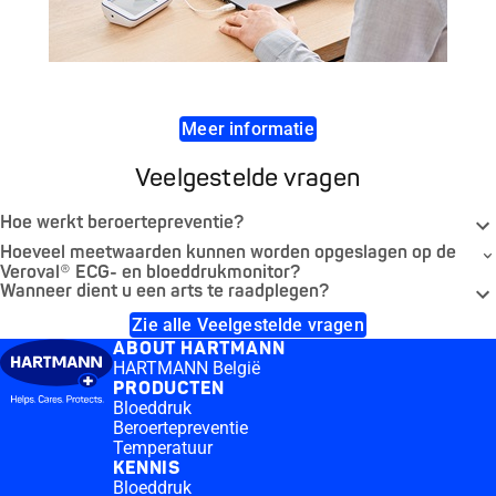
Meer informatie
Veelgestelde vragen
Hoe werkt beroertepreventie?
Hoeveel meetwaarden kunnen worden opgeslagen op de
Veroval® ECG- en bloeddrukmonitor?
Wanneer dient u een arts te raadplegen?
Zie alle Veelgestelde vragen
ABOUT HARTMANN
HARTMANN België
PRODUCTEN
Bloeddruk
Beroertepreventie
Temperatuur
KENNIS
Bloeddruk