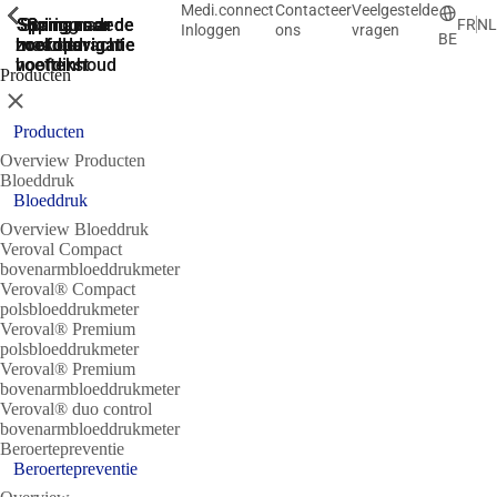
Medi.connect
Contacteer
Veelgestelde
ShowPrevious
ShowPrevious
ShowPrevious
ShowPrevious
ShowPrevious
ShowPrevious
ShowPrevious
ShowPrevious
Spring naar de
Spring naar de
Spring naar
Ga naar de
Spring
FR
NL
Inloggen
ons
vragen
BE
zoekopdracht
hoofdnavigatie
hoofdnavigatie
naar de
de
hoofdinhoud
voettekst
Producten
Sluit
Producten
Overview Producten
Bloeddruk
Bloeddruk
Overview Bloeddruk
Veroval Compact
bovenarmbloeddrukmeter
Veroval® Compact
polsbloeddrukmeter
Veroval® Premium
polsbloeddrukmeter
Veroval® Premium
bovenarmbloeddrukmeter
Veroval® duo control
bovenarmbloeddrukmeter
Beroertepreventie
Beroertepreventie