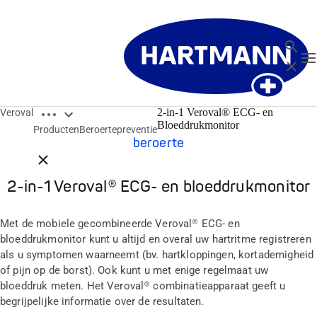
Zoeken
T
Sluit
Open breadcrumbs
2-in-1 Veroval® ECG- en
Veroval
Dubbele waarschuwing voor het voorkomen van een
Bloeddrukmonitor
Producten
Beroertepreventie
beroerte
Close breadcrumbs
2-in-1 Veroval® ECG- en bloeddrukmonitor
Met de mobiele gecombineerde Veroval® ECG- en
bloeddrukmonitor kunt u altijd en overal uw hartritme registreren
als u symptomen waarneemt (bv. hartkloppingen, kortademigheid
of pijn op de borst). Ook kunt u met enige regelmaat uw
bloeddruk meten. Het Veroval® combinatieapparaat geeft u
begrijpelijke informatie over de resultaten.