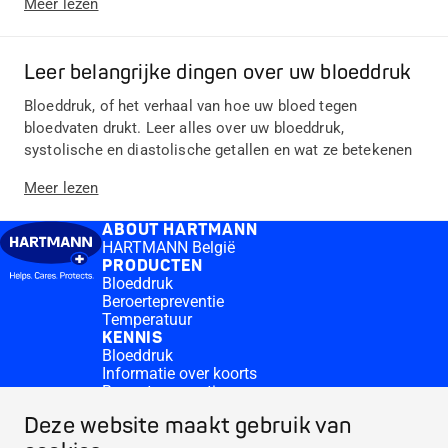
Meer lezen
Leer belangrijke dingen over uw bloeddruk
Bloeddruk, of het verhaal van hoe uw bloed tegen
bloedvaten drukt. Leer alles over uw bloeddruk,
systolische en diastolische getallen en wat ze betekenen
Meer lezen
ABOUT HARTMANN
HARTMANN België
PRODUCTEN
Bloeddruk
Beroertepreventie
Temperatuur
KENNIS
Bloeddruk
Informatie over koorts
Beroertepreventie
CONTACT & MORE
Deze website maakt gebruik van
Medi.connect Inloggen
Contacteer ons