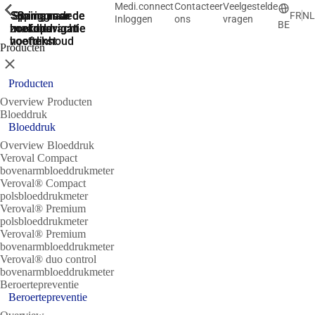
Medi.connect
Contacteer
Veelgestelde
ShowPrevious
ShowPrevious
ShowPrevious
ShowPrevious
ShowPrevious
ShowPrevious
ShowPrevious
ShowPrevious
Spring naar de
Spring naar de
Spring naar
Ga naar de
Spring
FR
NL
Inloggen
ons
vragen
BE
zoekopdracht
hoofdnavigatie
hoofdnavigatie
naar de
de
hoofdinhoud
voettekst
Producten
Sluit
Producten
Overview Producten
Bloeddruk
Bloeddruk
Overview Bloeddruk
Veroval Compact
bovenarmbloeddrukmeter
Veroval® Compact
polsbloeddrukmeter
Veroval® Premium
polsbloeddrukmeter
Veroval® Premium
bovenarmbloeddrukmeter
Veroval® duo control
bovenarmbloeddrukmeter
Beroertepreventie
Beroertepreventie