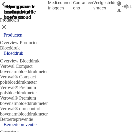
Medi.connect
Contacteer
Veelgestelde
ShowPrevious
ShowPrevious
ShowPrevious
ShowPrevious
ShowPrevious
ShowPrevious
ShowPrevious
ShowPrevious
Spring naar de
Spring naar de
Spring naar
Ga naar de
Spring
FR
NL
Inloggen
ons
vragen
BE
zoekopdracht
hoofdnavigatie
hoofdnavigatie
naar de
de
hoofdinhoud
voettekst
Producten
Sluit
Producten
Overview Producten
Bloeddruk
Bloeddruk
Overview Bloeddruk
Veroval Compact
bovenarmbloeddrukmeter
Veroval® Compact
polsbloeddrukmeter
Veroval® Premium
polsbloeddrukmeter
Veroval® Premium
bovenarmbloeddrukmeter
Veroval® duo control
bovenarmbloeddrukmeter
Beroertepreventie
Beroertepreventie