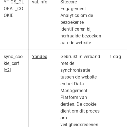
YTICS_GL
val.info
Sitecore
OBAL_CO
Engagement
OKIE
Analytics om de
bezoeker te
identificeren bij
herhaalde bezoeken
aan de website.
sync_coo
Yandex
Gebruikt in verband
1 dag
kie_csrf
met de
[x2]
synchronisatie
tussen de website
en het Data
Management
Platform van
derden. De cookie
dient om dit proces
om
veiligheidsredenen