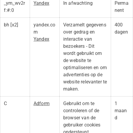
_ym_wv2r
Yandex
In afwachting
Perma
f:#:0
nent
bh [x2]
yandex.co
Verzamelt gegevens
400
m
over gedrag en
dagen
Yandex
interactie van
bezoekers - Dit
wordt gebruikt om
de website te
optimaliseren en om
advertenties op de
website relevanter te
maken.
C
Adform
Gebruikt om te
1
controleren of de
maan
browser van de
d
gebruiker cookies
ondersteunt.