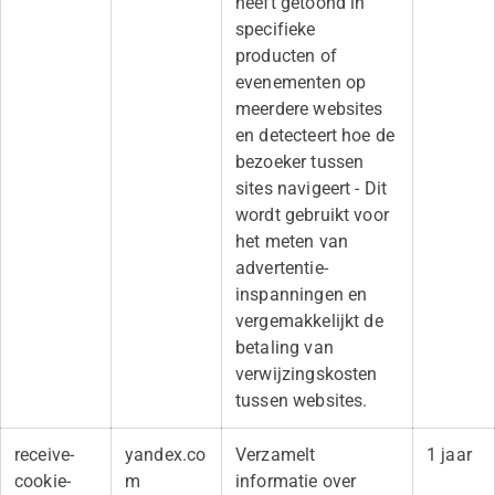
heeft getoond in
specifieke
producten of
evenementen op
meerdere websites
en detecteert hoe de
bezoeker tussen
sites navigeert - Dit
wordt gebruikt voor
het meten van
advertentie-
inspanningen en
vergemakkelijkt de
betaling van
verwijzingskosten
tussen websites.
receive-
yandex.co
Verzamelt
1 jaar
cookie-
m
informatie over