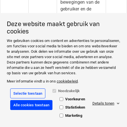
bewegingen van de
gebruiker en de
biedingen van
verschillende
Deze website maakt gebruik van
advertentieproviders
cookies
voor het weergeven
We gebruiken cookies om content en advertenties te personaliseren,
van
om functies voor social media te bieden en om ons websiteverkeer
gebruikersadvertenti
te analyseren. Ook delen we informatie over uw gebruik van onze
es.
site met onze partners voor social media, adverteren en analyse.
Deze partners kunnen deze gegevens combineren met andere
informatie die u aan ze heeft verstrekt of die ze hebben verzameld
yabs-sid
Yandex
Registreert
Sessie
op basis van uw gebruik van hun services.
gegevens over
Meer informatie vindt u in ons
cookiebeleid
.
bezoekers die
meerdere bezoeken
Noodzakelijk
Selectie toestaan
brengen en op
Voorkeuren
Details tonen
meerdere websites.
Alle cookies toestaan
Statistieken
Deze informatie
Marketing
wordt gebruikt om
de efficiëntie van