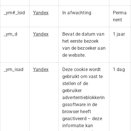
_ym#_lsid
Yandex
In afwachting
Perma
nent
_ym_d
Yandex
Bevat de datum van
1 jaar
het eerste bezoek
van de bezoeker aan
de website.
_ym_isad
Yandex
Deze cookie wordt
1 dag
gebruikt om vast te
stellen of de
gebruiker
advertentieblokkerin
gssoftware in de
browser heeft
geactiveerd – deze
informatie kan