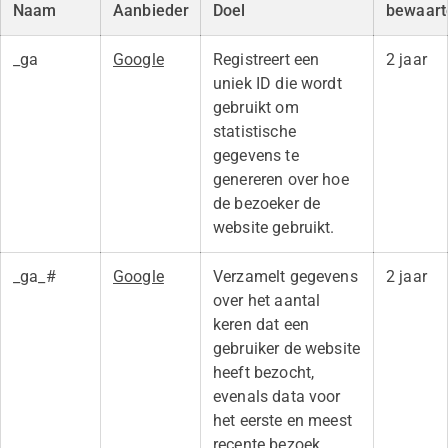
Naam
Aanbieder
Doel
bewaart
_ga
Google
Registreert een
2 jaar
uniek ID die wordt
gebruikt om
statistische
gegevens te
genereren over hoe
de bezoeker de
website gebruikt.
_ga_#
Google
Verzamelt gegevens
2 jaar
over het aantal
keren dat een
gebruiker de website
heeft bezocht,
evenals data voor
het eerste en meest
recente bezoek.