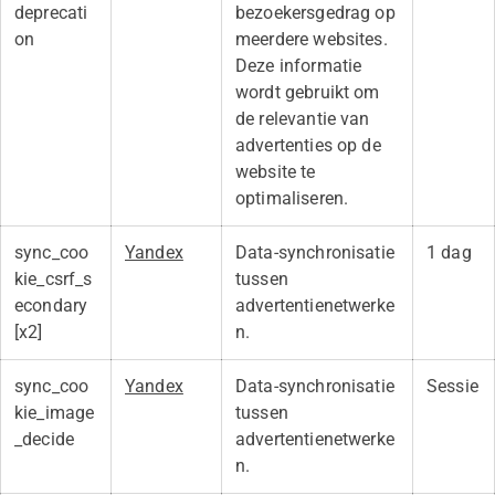
deprecati
bezoekersgedrag op
on
meerdere websites.
Deze informatie
wordt gebruikt om
de relevantie van
advertenties op de
website te
optimaliseren.
sync_coo
Yandex
Data-synchronisatie
1 dag
kie_csrf_s
tussen
econdary
advertentienetwerke
[x2]
n.
sync_coo
Yandex
Data-synchronisatie
Sessie
kie_image
tussen
_decide
advertentienetwerke
n.