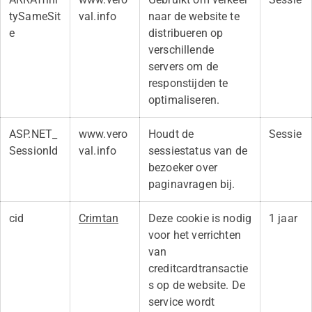
tySameSit
val.info
naar de website te
e
distribueren op
verschillende
servers om de
responstijden te
optimaliseren.
ASP.NET_
www.vero
Houdt de
Sessie
SessionId
val.info
sessiestatus van de
bezoeker over
paginavragen bij.
cid
Crimtan
Deze cookie is nodig
1 jaar
voor het verrichten
van
creditcardtransactie
s op de website. De
service wordt