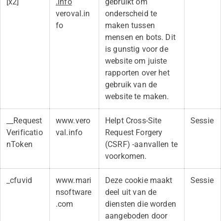
[x2]
.info
gebruikt om
veroval.in
onderscheid te
fo
maken tussen
mensen en bots. Dit
is gunstig voor de
website om juiste
rapporten over het
gebruik van de
website te maken.
__Request
www.vero
Helpt Cross-Site
Sessie
Verificatio
val.info
Request Forgery
nToken
(CSRF) -aanvallen te
voorkomen.
_cfuvid
www.mari
Deze cookie maakt
Sessie
nsoftware
deel uit van de
.com
diensten die worden
aangeboden door