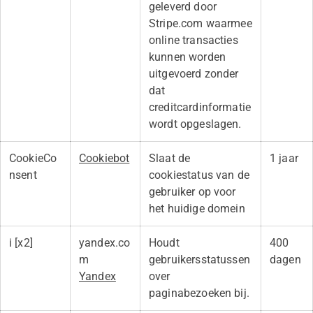
geleverd door
Stripe.com waarmee
online transacties
kunnen worden
uitgevoerd zonder
dat
creditcardinformatie
wordt opgeslagen.
CookieCo
Cookiebot
Slaat de
1 jaar
nsent
cookiestatus van de
gebruiker op voor
het huidige domein
i [x2]
yandex.co
Houdt
400
m
gebruikersstatussen
dagen
Yandex
over
paginabezoeken bij.