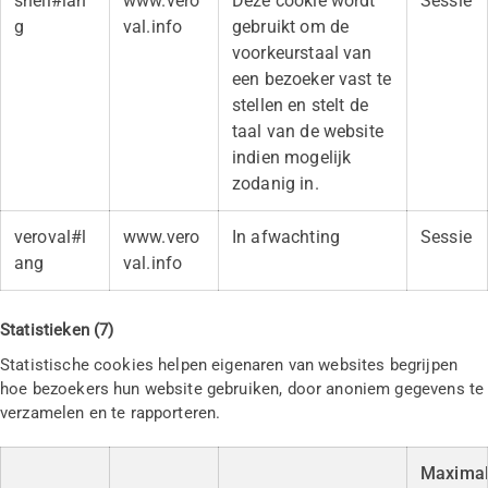
shell#lan
www.vero
Deze cookie wordt
Sessie
g
val.info
gebruikt om de
voorkeurstaal van
een bezoeker vast te
stellen en stelt de
taal van de website
indien mogelijk
zodanig in.
veroval#l
www.vero
In afwachting
Sessie
ang
val.info
Statistieken (7)
Statistische cookies helpen eigenaren van websites begrijpen
hoe bezoekers hun website gebruiken, door anoniem gegevens te
verzamelen en te rapporteren.
Maxima