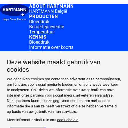
ABOUT HARTMANN
HARTMANN België
PRODUCTEN
Bloeddruk
Beroertepreventie
Temperatuur
KENNIS
Bloeddruk
Informatie over koorts
Beroertepreventie
CONTACT & MORE
Deze website maakt gebruik van
Medi.connect Inloggen
Contacteer ons
cookies
Veelgestelde vragen
ABOUT HARTMANN
We gebruiken cookies om content en advertenties te personaliseren,
om functies voor social media te bieden en om ons websiteverkeer
PRODUCTEN
te analyseren. Ook delen we informatie over uw gebruik van onze
KENNIS
site met onze partners voor social media, adverteren en analyse.
Deze partners kunnen deze gegevens combineren met andere
CONTACT & MORE
informatie die u aan ze heeft verstrekt of die ze hebben verzameld
Facebook
op basis van uw gebruik van hun services.
Meer informatie vindt u in ons
cookiebeleid
.
YouTube