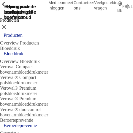
Medi.connect
Contacteer
Veelgestelde
ShowPrevious
ShowPrevious
ShowPrevious
ShowPrevious
ShowPrevious
ShowPrevious
ShowPrevious
ShowPrevious
Spring naar de
Spring naar de
Spring naar
Ga naar de
Spring
FR
NL
Inloggen
ons
vragen
BE
zoekopdracht
hoofdnavigatie
hoofdnavigatie
naar de
de
hoofdinhoud
voettekst
Producten
Sluit
Producten
Overview Producten
Bloeddruk
Bloeddruk
Overview Bloeddruk
Veroval Compact
bovenarmbloeddrukmeter
Veroval® Compact
polsbloeddrukmeter
Veroval® Premium
polsbloeddrukmeter
Veroval® Premium
bovenarmbloeddrukmeter
Veroval® duo control
bovenarmbloeddrukmeter
Beroertepreventie
Beroertepreventie