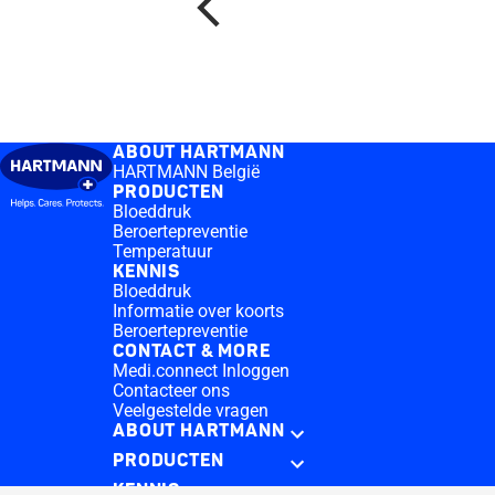
Vorige
ABOUT HARTMANN
HARTMANN België
PRODUCTEN
Bloeddruk
Beroertepreventie
Temperatuur
KENNIS
Bloeddruk
Informatie over koorts
Beroertepreventie
CONTACT & MORE
Medi.connect Inloggen
Contacteer ons
Veelgestelde vragen
ABOUT HARTMANN
PRODUCTEN
KENNIS