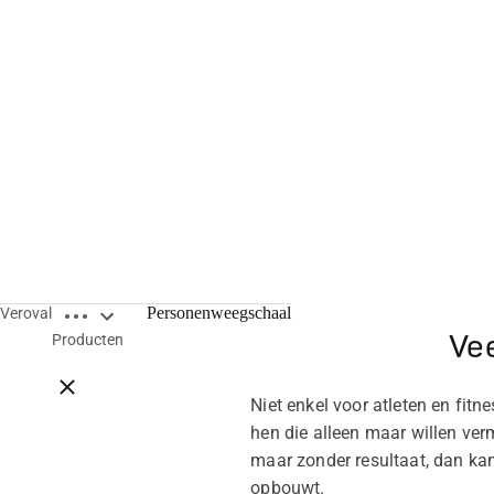
Open breadcrumbs
Personenweegschaal
Veroval
Ve
Producten
Close breadcrumbs
Niet enkel voor atleten en fit
hen die alleen maar willen ver
maar zonder resultaat, dan kan
opbouwt.