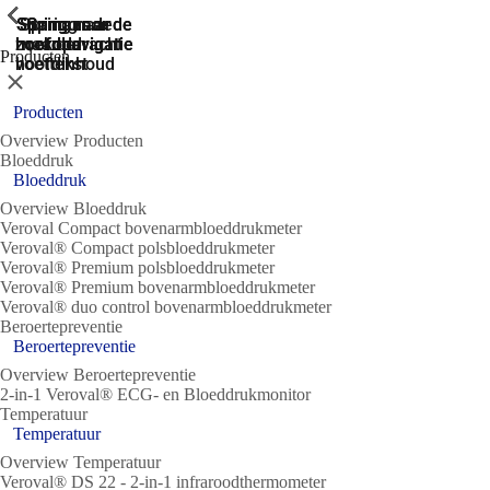
ShowPrevious
ShowPrevious
ShowPrevious
ShowPrevious
ShowPrevious
ShowPrevious
ShowPrevious
ShowPrevious
Spring naar de
Spring naar de
Spring naar
Ga naar de
Spring
zoekopdracht
hoofdnavigatie
hoofdnavigatie
naar de
de
Producten
hoofdinhoud
voettekst
Sluit
Producten
Overview Producten
Bloeddruk
Bloeddruk
Overview Bloeddruk
Veroval Compact bovenarmbloeddrukmeter
Veroval® Compact polsbloeddrukmeter
Veroval® Premium polsbloeddrukmeter
Veroval® Premium bovenarmbloeddrukmeter
Veroval® duo control bovenarmbloeddrukmeter
Beroertepreventie
Beroertepreventie
Overview Beroertepreventie
2-in-1 Veroval® ECG- en Bloeddrukmonitor
Temperatuur
Temperatuur
Overview Temperatuur
Veroval® DS 22 - 2-in-1 infraroodthermometer