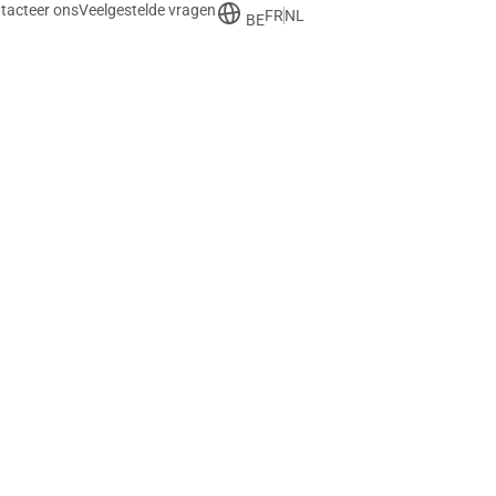
tacteer ons
Veelgestelde vragen
FR
NL
BE