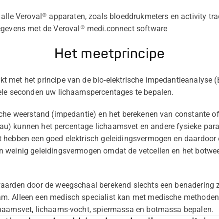
lle Veroval® apparaten, zoals bloeddrukmeters en activity tra
gevens met de Veroval® medi.connect software
Het meetprincipe
 met het principe van de bio-elektrische impedantieanalyse (B
ele seconden uw lichaamspercentages te bepalen.
che weerstand (impedantie) en het berekenen van constante of i
iveau) kunnen het percentage lichaamsvet en andere fysieke pa
 hebben een goed elektrisch geleidingsvermogen en daardoor 
n weinig geleidingsvermogen omdat de vetcellen en het botwe
.
aarden door de weegschaal berekend slechts een benadering z
m. Alleen een medisch specialist kan met medische methoden
chaamsvet, lichaams-vocht, spiermassa en botmassa bepalen.