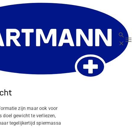
Zoeken
T
Sluit
cht
formatie zijn maar ook voor
 doel gewicht te verliezen,
aar tegelijkertijd spiermassa