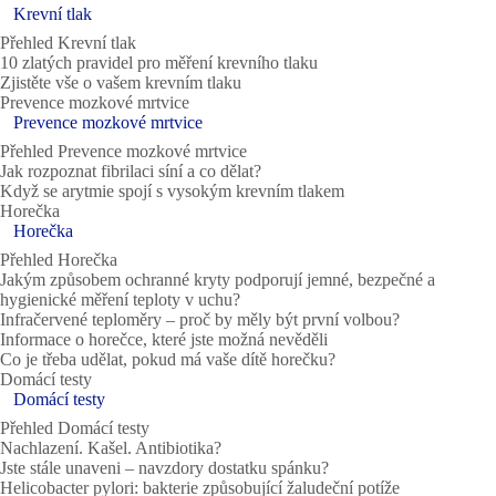
Krevní tlak
Přehled Krevní tlak
10 zlatých pravidel pro měření krevního tlaku
Zjistěte vše o vašem krevním tlaku
Prevence mozkové mrtvice
Prevence mozkové mrtvice
Přehled Prevence mozkové mrtvice
Jak rozpoznat fibrilaci síní a co dělat?
Když se arytmie spojí s vysokým krevním tlakem
Horečka
Horečka
Přehled Horečka
Jakým způsobem ochranné kryty podporují jemné, bezpečné a
hygienické měření teploty v uchu?
Infračervené teploměry – proč by měly být první volbou?
Informace o horečce, které jste možná nevěděli
Co je třeba udělat, pokud má vaše dítě horečku?
Domácí testy
Domácí testy
Přehled Domácí testy
Nachlazení. Kašel. Antibiotika?
Jste stále unaveni – navzdory dostatku spánku?
Helicobacter pylori: bakterie způsobující žaludeční potíže