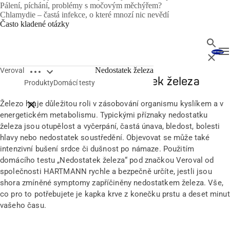
Pálení, píchání, problémy s močovým měchýřem?
Chlamydie – častá infekce, o které mnozí nic nevědí
Často kladené otázky
Hledat
T
Zavřít
Open breadcrumbs
Nedostatek železa
Veroval
Veroval® test Nedostatek železa
Produkty
Domácí testy
Železo hraje důležitou roli v zásobování organismu kyslíkem a v
Close breadcrumbs
energetickém metabolismu. Typickými příznaky nedostatku
železa jsou otupělost a vyčerpání, častá únava, bledost, bolesti
hlavy nebo nedostatek soustředění. Objevovat se může také
intenzivní bušení srdce či dušnost po námaze. Použitím
domácího testu „Nedostatek železa“ pod značkou Veroval od
společnosti HARTMANN rychle a bezpečně určíte, jestli jsou
shora zmíněné symptomy zapříčiněny nedostatkem železa. Vše,
co pro to potřebujete je kapka krve z konečku prstu a deset minut
vašeho času.