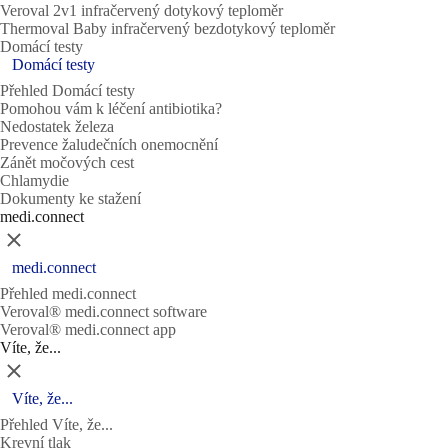
Veroval 2v1 infračervený dotykový teploměr
Thermoval Baby infračervený bezdotykový teploměr
Domácí testy
Domácí testy
Přehled Domácí testy
Pomohou vám k léčení antibiotika?
Nedostatek železa
Prevence žaludečních onemocnění
Zánět močových cest
Chlamydie
Dokumenty ke stažení
medi.connect
Zavřít
medi.connect
Přehled medi.connect
Veroval® medi.connect software
Veroval® medi.connect app
Víte, že...
Zavřít
Víte, že...
Přehled Víte, že...
Krevní tlak