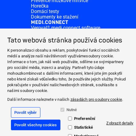
Prevence mozkové mrtvice
Horečka
Domácí testy
Dokumenty ke stažení
MEDI.CONNECT
Veroval® medi.connect software
Veroval® medi.connect app
VÍTE, ŽE...
Tato webová stránka používá cookies
Krevní tlak
Prevence mozkové mrtvice
K personalizaci obsahu a reklam, poskytování funkcí sociálních
Horečka
médií a analýze naší návštěvnosti využívámesoubory cookie.
Domácí testy
Informace o tom, jak náš web používáte, sdílíme se svýmipartnery
O SPOLEČNOSTI HARTMANN
pro sociální média, inzerci a analýzy. Partneři tyto údaje
mohouzkombinovat s dalšími informacemi, které jste jim poskytli
PRODUKTY
nebo které získali vdůsledku toho, že používáte jejich služby. Pokud
MEDI.CONNECT
pokračujete v používání našichwebových stránek, souhlasíte s
VÍTE, ŽE...
našimi soubory cookie.
Další informace naleznete v našich
zásadách pro soubory cookie
.
Facebook
Nutné
Povolit výběr
YouTube
Preferenční
Zobrazit detaily
Povolit všechny cookies
Zásady používání cookies
Statistické
Zásady zpracování osobních údajů