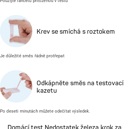
Použijte lancetu přiloženou v testu
Krev se smíchá s roztokem
Je důležité směs řádně protřepat
Odkápněte směs na testovací
kazetu
Po deseti minutách můžete odečítat výsledek.
Domácí test Nedostatek železa krok za