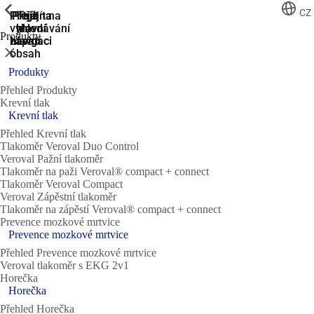
ShowPrevious
ShowPrevious
ShowPrevious
ShowPrevious
ShowPrevious
ShowPrevious
ShowPrevious
ShowPrevious
ShowPrevious
ShowPrevious
ShowPrevious
CZ
Přejít na
Přejít na
Přejít
Přejít
Přejít na
vyhledávání
hlavní
hlavní
na
na
Produkty
navigaci
navigaci
zápatí
hlavní
Zavřít
obsah
Produkty
Přehled Produkty
Krevní tlak
Krevní tlak
Přehled Krevní tlak
Tlakoměr Veroval Duo Control
Veroval Pažní tlakoměr
Tlakoměr na paži Veroval® compact + connect
Tlakoměr Veroval Compact
Veroval Zápěstní tlakoměr
Tlakoměr na zápěstí Veroval® compact + connect
Prevence mozkové mrtvice
Prevence mozkové mrtvice
Přehled Prevence mozkové mrtvice
Veroval tlakoměr s EKG 2v1
Horečka
Horečka
Přehled Horečka