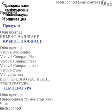
Medi.connect Login
Контакт
ShowPrevious
ShowPrevious
ShowPrevious
ShowPrevious
ShowPrevious
ShowPrevious
ShowPrevious
ShowPrevious
BG
Преминаване
Преминаване
Преминаване
Преминаване
Jump
към търсене
to the
към
към
към
Продукти
колонтитула
main
основната
основната
Затвори
content
навигация
навигация
Продукти
Общ преглед
КРЪВНО НАЛЯГАНЕ
КРЪВНО НАЛЯГАНЕ
Общ преглед
Veroval duo control
Veroval Compact Plus
Veroval Compact ръка
Veroval Compact китка
Veroval ръка
Veroval китка
ЕКГ / КРЪВНО НАЛЯГАНЕ
ТЕМПЕРАТУРА
ТЕМПЕРАТУРА
Общ преглед
Инфрачервен термометър Ухо /
Чело
medi.connect