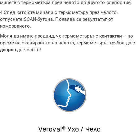
минете с термометъра през челото до другото слепоочие.
4.
След като сте минали с термометъра през челото,
отпуснете
SCAN-
бутона. Появява се резултатът от
измерването.
Моля да имате предвид, че термометърът е
контактен
– по
време на сканирането на челото, термометърът трябва да е
допрян
до челото!
Veroval® Ухо / Чело