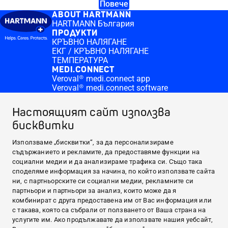
Повече
ABOUT HARTMANN
HARTMANN България
ПРОДУКТИ
КРЪВНО НАЛЯГАНЕ
ЕКГ / КРЪВНО НАЛЯГАНЕ
ТЕМПЕРАТУРА
MEDI.CONNECT
Veroval® medi.connect app
Veroval® medi.connect software
КЪДЕ ДА ЗАКУПЯ
Online pharmacies Veroval duo control
Настоящият сайт използва
ПОЛЕЗНО
бисквитки
Кръвно налягане
Висока телесна температура
CONTACT & MORE
Използваме „бисквитки“, за да персонализираме
Medi.connect Login
съдържанието и рекламите, да предоставяме функции на
Контакт
социални медии и да анализираме трафика си. Също така
ABOUT HARTMANN
споделяме информация за начина, по който използвате сайта
ни, с партньорските си социални медии, рекламните си
ПРОДУКТИ
партньори и партньори за анализ, които може да я
MEDI.CONNECT
комбинират с друга предоставена им от Вас информация или
с такава, която са събрали от ползването от Ваша страна на
КЪДЕ ДА ЗАКУПЯ
услугите им. Ако продължавате да използвате нашия уебсайт,
ПОЛЕЗНО