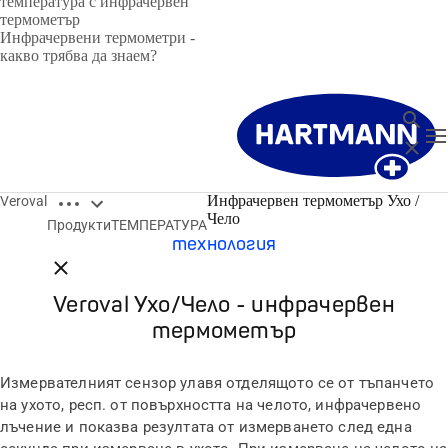
температура с инфрачервен
термометър
Инфрачервени термометри -
какво трябва да знаем?
търсен
T
Затвор
Open breadcrumbs
Инфрачервен термометър Ухо /
Veroval
Бързо измерване благодарение на инфрачервена
Чело
Продукти
ТЕМПЕРАТУРА
технология
Close breadcrumbs
Veroval Ухо/Чело - инфрачервен
термометър
Измервателният сензор улавя отделящото се от тъпанчето
на ухото, респ. от повърхността на челото, инфрачервено
лъчение и показва резултата от измерването след една