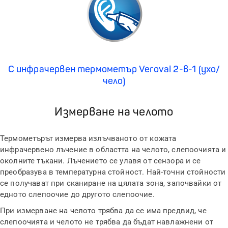
С инфрачервен термометър Veroval 2-в-1 (ухо/
чело)
Измерване на челото
Термометърът измерва излъчваното от кожата
инфрачервено лъчение в областта на челото, слепоочията и
околните тъкани. Лъчението се улавя от сензора и се
преобразува в температурна стойност. Най-точни стойности
се получават при сканиране на цялата зона, започвайки от
едното слепоочие до другото слепоочие.
При измерване на челото трябва да се има предвид, че
слепоочията и челото не трябва да бъдат навлажнени от