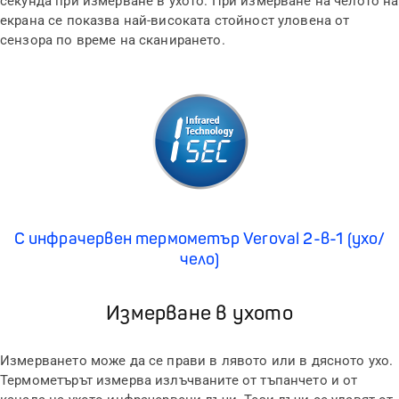
секунда при измерване в ухото. При измерване на челото на
екрана се показва най-високата стойност уловена от
сензора по време на сканирането.
С инфрачервен термометър Veroval 2-в-1 (ухо/
чело)
Измерване в ухото
Измерването може да се прави в лявото или в дясното ухо.
Термометърът измерва излъчваните от тъпанчето и от