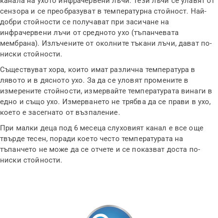
канала на ухото инфрачервени лъчи. Тези лъчи се улавят от
сензора и се преобразуват в температурна стойност. Най-
добри стойности се получават при засичане на
инфрачервени лъчи от средното ухо (тъпанчевата
мембрана). Излъчените от околните тъкани лъчи, дават по-
ниски стойности.
Съществуват хора, които имат различна температура в
лявото и в дясното ухо. За да се уловят промените в
измерените стойности, измервайте температурата винаги в
едно и също ухо. Измерването не трябва да се прави в ухо,
което е засегнато от възпаление.
При малки деца под 6 месеца слуховият канал е все още
твърде тесен, поради което често температурата на
тъпанчето не може да се отчете и се показват доста по-
ниски стойности.