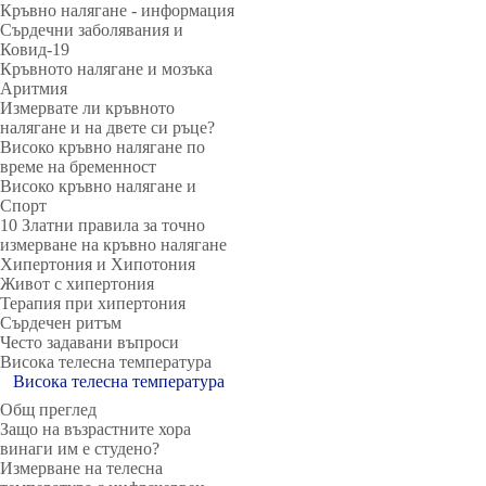
Кръвно налягане - информация
Сърдечни заболявания и
Ковид-19
Кръвното налягане и мозъка
Аритмия
Измервате ли кръвното
налягане и на двете си ръце?
Високо кръвно налягане по
време на бременност
Високо кръвно налягане и
Спорт
10 Златни правила за точно
измерване на кръвно налягане
Хипертония и Хипотония
Живот с хипертония
Терапия при хипертония
Сърдечен ритъм
Често задавани въпроси
Висока телесна температура
Висока телесна температура
Общ преглед
Защо на възрастните хора
винаги им е студено?
Измерване на телесна