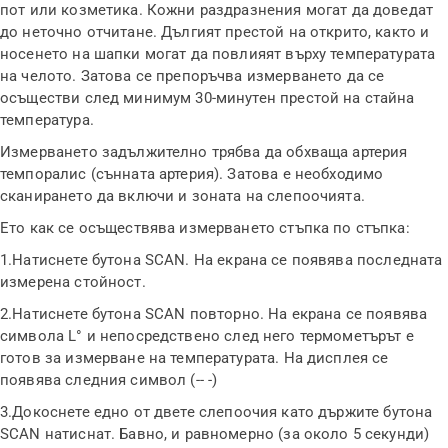
пот или козметика. Кожни раздразнения могат да доведат
до неточно отчитане. Дългият престой на открито, както и
носенето на шапки могат да повлияят върху температурата
на челото. Затова се препоръчва измерването да се
осъществи след минимум 30-минутен престой на стайна
температура.
Измерването задължително трябва да обхваща артерия
темпоралис (сънната артерия). Затова е необходимо
сканирането да включи и зоната на слепоочията.
Ето как се осъществява измерването стъпка по стъпка:
1.
Натиснете бутона
SCAN
. На екрана се появява последната
измерена стойност.
2.
Натиснете бутона
SCAN
повторно. На екрана се появява
символа
L
°
и непосредствено след него термометърът е
готов за измерване на температурата. На дисплея се
появява следния символ (-- -)
3.
Докоснете едно от двете слепоочия като държите бутона
SCAN
натиснат. Бавно, и равномерно (за около 5 секунди)