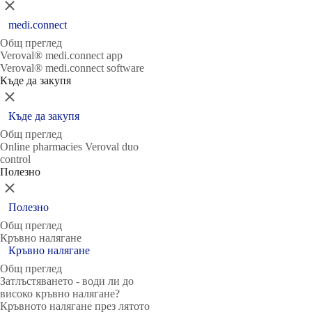
Затвори
medi.connect
Общ преглед
Veroval® medi.connect app
Veroval® medi.connect software
Къде да закупя
Затвори
Къде да закупя
Общ преглед
Online pharmacies Veroval duo
control
Полезно
Затвори
Полезно
Общ преглед
Кръвно налягане
Кръвно налягане
Общ преглед
Затлъстяването - води ли до
високо кръвно налягане?
Кръвното налягане през лятото