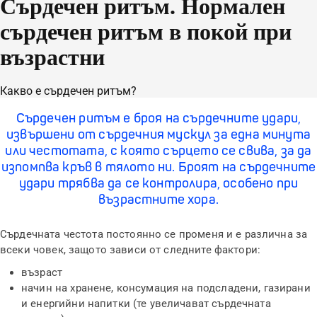
Сърдечен ритъм. Нормален
сърдечен ритъм в покой при
възрастни
Какво е сърдечен ритъм?
Сърдечен ритъм е броя на сърдечните удари,
извършени от сърдечния мускул за една минута
или честотата, с която сърцето се свива, за да
изпомпва кръв в тялото ни. Броят на сърдечните
удари трябва да се контролира, особено при
възрастните хора.
Сърдечната честота постоянно се променя и е различна за
всеки човек, защото зависи от следните фактори:
възраст
начин на хранене, консумация на подсладени, газирани
и енергийни напитки (те увеличават сърдечната