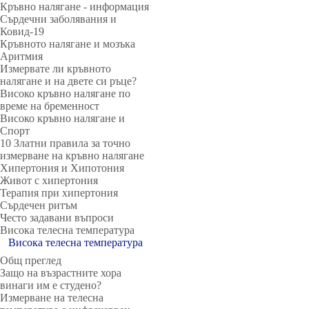
Кръвно налягане - информация
Сърдечни заболявания и
Ковид-19
Кръвното налягане и мозъка
Аритмия
Измервате ли кръвното
налягане и на двете си ръце?
Високо кръвно налягане по
време на бременност
Високо кръвно налягане и
Спорт
10 Златни правила за точно
измерване на кръвно налягане
Хипертония и Хипотония
Живот с хипертония
Терапия при хипертония
Сърдечен ритъм
Често задавани въпроси
Висока телесна температура
Висока телесна температура
Общ преглед
Защо на възрастните хора
винаги им е студено?
Измерване на телесна