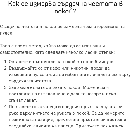
Как се измерва сърдечна честота в
покой?
Сърдечна честота в покой се измерва чрез отброяване на
пулса.
Това е прост метод, който може да се извърши и
самостоятелно, като следвате няколко лесни стъпки:
Останете в състояние на покой за поне 5 минути.
Въздържайте се от кафе или никотин, преди да
измервате пулса си, за да избегнете влиянието им върху
сърдечната честота.
Задръжте едната си ръка в покой. Можете да я
поставите на възглавница с дланта нагоре и леко
сгънат лакът.
Поставете показалеца и средния пръст на другата си
ръка върху китката на ръката в покой. За да намерите
правилната позиция, преместете пръстите си настрани,
следвайки линията на палеца. Приложете лек натиск