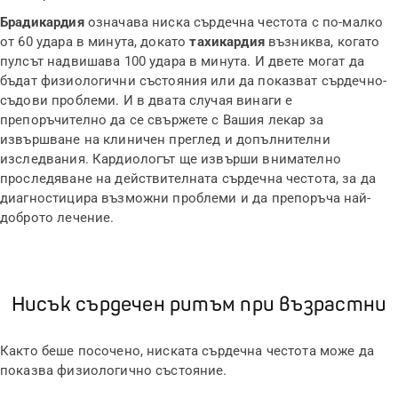
Брадикардия
означава ниска сърдечна честота с по-малко
от 60 удара в минута, докато
тахикардия
възниква, когато
пулсът надвишава 100 удара в минута. И двете могат да
бъдат физиологични състояния или да показват сърдечно-
съдови проблеми. И в двата случая винаги е
препоръчително да се свържете с Вашия лекар за
извършване на клиничен преглед и допълнителни
изследвания. Кардиологът ще извърши внимателно
проследяване на действителната сърдечна честота, за да
диагностицира възможни проблеми и да препоръча най-
доброто лечение.
Нисък сърдечен ритъм при възрастни
Както беше посочено, ниската сърдечна честота може да
показва физиологично състояние.