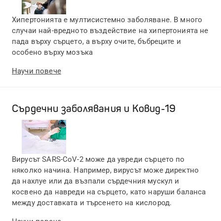
Хипертонията е мултисистемно заболяване. В много
случаи най-вредното въздействие на хипертонията не
пада върху сърцето, а върху очите, бъбреците и
особено върху мозъка
Научи повече
Сърдечни заболявания и Ковид-19
Вирусът SARS-CoV-2 може да увреди сърцето по
няколко начина. Например, вирусът може директно
да нахлуе или да възпали сърдечния мускул и
косвено да навреди на сърцето, като наруши баланса
между доставката и търсенето на кислород.