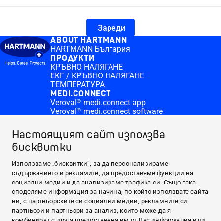
Зареди
ABOUT HARTMANN
HARTMANN България
ПРОДУКТИ
КРЪВНО НАЛЯГАНЕ
ЕКГ / КРЪВНО НАЛЯГАНЕ
ТЕМПЕРАТУРА
MEDI.CONNECT
Veroval® medi.connect app
Veroval® medi.connect software
КЪДЕ ДА ЗАКУПЯ
Online pharmacies Veroval duo control
Настоящият сайт използва
ПОЛЕЗНО
бисквитки
Кръвно налягане
Висока телесна температура
CONTACT & MORE
Използваме „бисквитки“, за да персонализираме
Medi.connect Login
съдържанието и рекламите, да предоставяме функции на
Контакт
социални медии и да анализираме трафика си. Също така
ABOUT HARTMANN
споделяме информация за начина, по който използвате сайта
ни, с партньорските си социални медии, рекламните си
ПРОДУКТИ
партньори и партньори за анализ, които може да я
MEDI.CONNECT
комбинират с друга предоставена им от Вас информация или