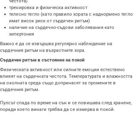
честота)
тренировка и физическа активност
телесно тегло (като правило хората с наднормено тегло
имат висок риск от сърдечен ритъм)
наличие на сърдечно-съдови заболявания като
хипертония
Важно е да се извършва регулярно наблюдение на
сърдечния ритъм на възрастните хора.
Сърдечен ритъм в състояние на покой
Физическата активност или силните емоции естествено
влияят на сърдечната честота. Температурата и влажността
на околната среда също допринасят за промените в
сърдечния ритъм.
Пулсът спада по време на сън и се повишава след хранене,
поради което винаги трябва да се измерва в покой.