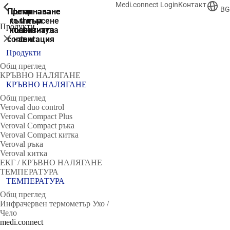
Medi.connect Login
Контакт
ShowPrevious
ShowPrevious
ShowPrevious
ShowPrevious
ShowPrevious
ShowPrevious
ShowPrevious
ShowPrevious
BG
Преминаване
Преминаване
Преминаване
Преминаване
Jump
към търсене
to the
към
към
към
Продукти
колонтитула
main
основната
основната
Затвори
content
навигация
навигация
Продукти
Общ преглед
КРЪВНО НАЛЯГАНЕ
КРЪВНО НАЛЯГАНЕ
Общ преглед
Veroval duo control
Veroval Compact Plus
Veroval Compact ръка
Veroval Compact китка
Veroval ръка
Veroval китка
ЕКГ / КРЪВНО НАЛЯГАНЕ
ТЕМПЕРАТУРА
ТЕМПЕРАТУРА
Общ преглед
Инфрачервен термометър Ухо /
Чело
medi.connect