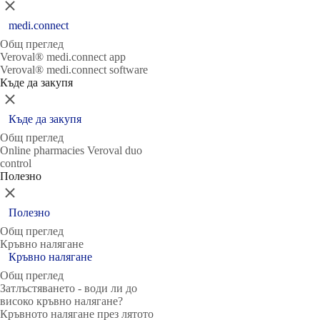
Затвори
medi.connect
Общ преглед
Veroval® medi.connect app
Veroval® medi.connect software
Къде да закупя
Затвори
Къде да закупя
Общ преглед
Online pharmacies Veroval duo
control
Полезно
Затвори
Полезно
Общ преглед
Кръвно налягане
Кръвно налягане
Общ преглед
Затлъстяването - води ли до
високо кръвно налягане?
Кръвното налягане през лятото