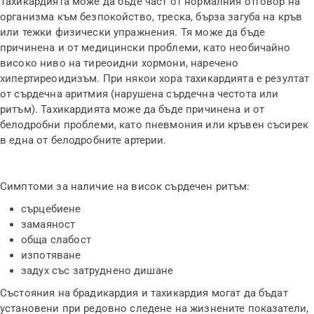
Тахикардията може да бъде част от нормалния отговор на
организма към безпокойство, треска, бърза загуба на кръв
или тежки физически упражнения. Тя може да бъде
причинена и от медицински проблеми, като необичайно
високо ниво на тиреоидни хормони, наречено
хипертиреоидизъм. При някои хора тахикардията е резултат
от сърдечна аритмия (нарушена сърдечна честота или
ритъм). Тахикардията може да бъде причинена и от
белодробни проблеми, като пневмония или кръвен съсирек
в една от белодробните артерии.
Симптоми за наличие на висок сърдечен ритъм:
сърцебиене
замаяност
обща слабост
изпотяване
задух със затруднено дишане
Състояния на брадикардия и тахикардия могат да бъдат
установени при редовно следене на жизнените показатели,