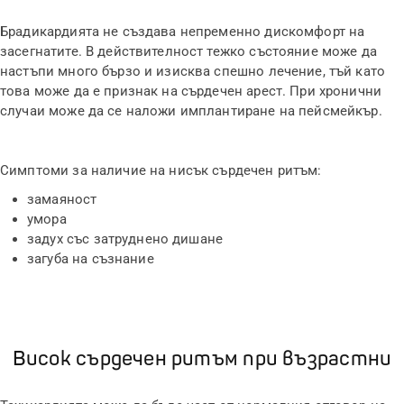
Брадикардията не създава непременно дискомфорт на
засегнатите. В действителност тежко състояние може да
настъпи много бързо и изисква спешно лечение, тъй като
това може да е признак на сърдечен арест. При хронични
случаи може да се наложи имплантиране на пейсмейкър.
Симптоми за наличие на нисък сърдечен ритъм:
замаяност
умора
задух със затруднено дишане
загуба на съзнание
Висок сърдечен ритъм при възрастни