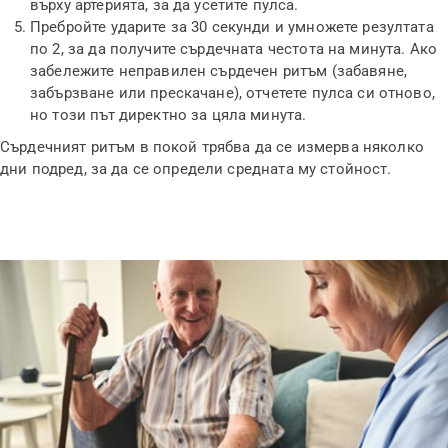
върху артерията, за да усетите пулса.
Пребройте ударите за 30 секунди и умножете резултата
по 2, за да получите сърдечната честота на минута. Ако
забележите неправилен сърдечен ритъм (забавяне,
забързване или прескачане), отчетете пулса си отново,
но този път директно за цяла минута.
Сърдечният ритъм в покой трябва да се измерва няколко
дни подред, за да се определи средната му стойност.