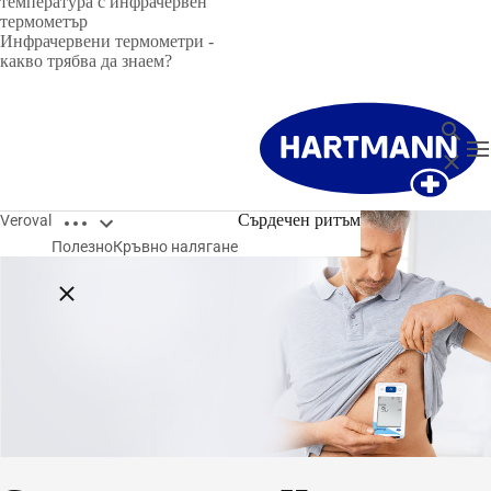
температура с инфрачервен
термометър
Инфрачервени термометри -
какво трябва да знаем?
търсен
T
Затвор
Open breadcrumbs
Сърдечен ритъм
Veroval
Полезно
Кръвно налягане
Close breadcrumbs