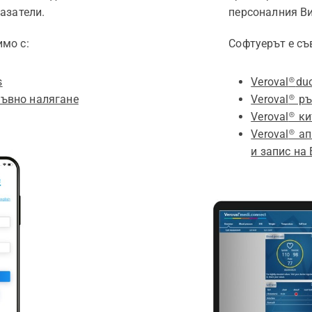
азатели.
персоналния В
мо с:
Софтуерът е съ
s
Veroval
®
duo
ръвно налягане
Veroval
® р
Veroval
® к
Veroval
® ап
и запис на