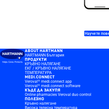
Научете пов
ABOUT HARTMANN
HARTMANN България
ПРОДУКТИ
КРЪВНО НАЛЯГАНЕ
ЕКГ / КРЪВНО НАЛЯГАНЕ
ТЕМПЕРАТУРА
MEDI.CONNECT
Veroval® medi.connect app
Veroval® medi.connect software
КЪДЕ ДА ЗАКУПЯ
Online pharmacies Veroval duo control
ПОЛЕЗНО
Кръвно налягане
Висока телесна температура