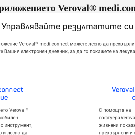
приложението Veroval® medi.co
Управлявайте резултатите си
ложение Veroval® medi.connect можете лесно да прехвърли
те Вашия електронен дневник, за да го покажете на лекув
connect
Verova
ие
ето Veroval®
С помощта на
мобилен
софтуера
Verova
 с инструмент,
жизнени показа
о и лесно да
прехвърлени и 