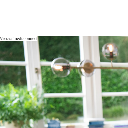
medi.connect
Veroval