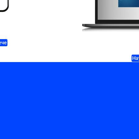
ече
На