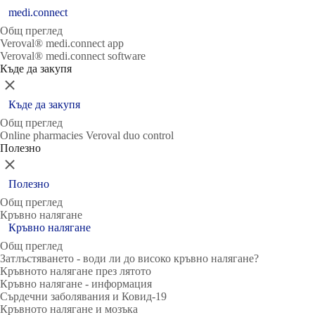
medi.connect
Общ преглед
Veroval® medi.connect app
Veroval® medi.connect software
Къде да закупя
Затвори
Къде да закупя
Общ преглед
Online pharmacies Veroval duo control
Полезно
Затвори
Полезно
Общ преглед
Кръвно налягане
Кръвно налягане
Общ преглед
Затлъстяването - води ли до високо кръвно налягане?
Кръвното налягане през лятото
Кръвно налягане - информация
Сърдечни заболявания и Ковид-19
Кръвното налягане и мозъка