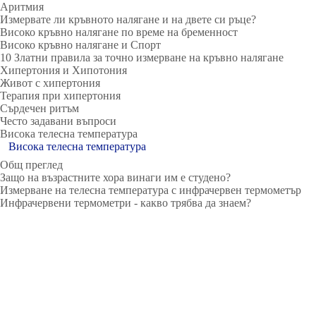
Аритмия
Измервате ли кръвното налягане и на двете си ръце?
Високо кръвно налягане по време на бременност
Високо кръвно налягане и Спорт
10 Златни правила за точно измерване на кръвно налягане
Хипертония и Хипотония
Живот с хипертония
Терапия при хипертония
Сърдечен ритъм
Често задавани въпроси
Висока телесна температура
Висока телесна температура
Общ преглед
Защо на възрастните хора винаги им е студено?
Измерване на телесна температура с инфрачервен термометър
Инфрачервени термометри - какво трябва да знаем?