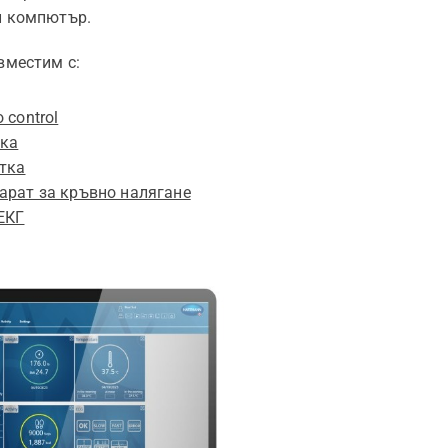
и компютър.
вместим с:
 control
ъка
итка
арат за кръвно налягане
 ЕКГ