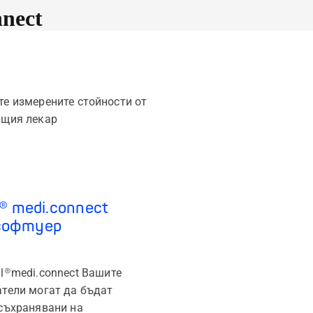
nnect
те измерените стойности от
ащия лекар
l® medi.connect
софтуер
l
®
medi.connect Вашите
тели могат да бъдат
съхранявани на