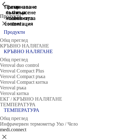
ShowPrevious
ShowPrevious
ShowPrevious
ShowPrevious
ShowPrevious
ShowPrevious
ShowPrevious
ShowPrevious
Преминаване
Преминаване
Преминаване
Преминаване
Jump
към търсене
to the
към
към
към
Продукти
колонтитула
main
основната
основната
Затвори
content
навигация
навигация
Продукти
Общ преглед
КРЪВНО НАЛЯГАНЕ
КРЪВНО НАЛЯГАНЕ
Общ преглед
Veroval duo control
Veroval Compact Plus
Veroval Compact ръка
Veroval Compact китка
Veroval ръка
Veroval китка
ЕКГ / КРЪВНО НАЛЯГАНЕ
ТЕМПЕРАТУРА
ТЕМПЕРАТУРА
Общ преглед
Инфрачервен термометър Ухо / Чело
medi.connect
Затвори