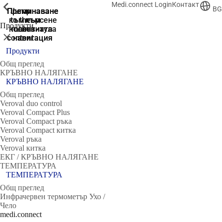
Medi.connect Login
Контакт
ShowPrevious
ShowPrevious
ShowPrevious
ShowPrevious
ShowPrevious
ShowPrevious
ShowPrevious
ShowPrevious
BG
Преминаване
Преминаване
Преминаване
Преминаване
Jump
към търсене
to the
към
към
към
Продукти
колонтитула
main
основната
основната
Затвори
content
навигация
навигация
Продукти
Общ преглед
КРЪВНО НАЛЯГАНЕ
КРЪВНО НАЛЯГАНЕ
Общ преглед
Veroval duo control
Veroval Compact Plus
Veroval Compact ръка
Veroval Compact китка
Veroval ръка
Veroval китка
ЕКГ / КРЪВНО НАЛЯГАНЕ
ТЕМПЕРАТУРА
ТЕМПЕРАТУРА
Общ преглед
Инфрачервен термометър Ухо /
Чело
medi.connect