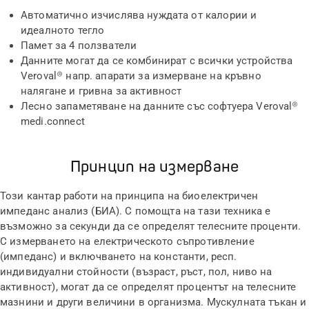
Автоматично изчислява нуждата от калории и
идеалното тегло
Памет за 4 ползватели
Данните могат да се комбинират с всички устройства
Veroval® напр. апарати за измерване на кръвно
налягане и гривна за активност
Лесно запаметяване на данните със софтуера Veroval®
medi.connect
Принцип на измерване
Този кантар работи на принципа на биоелектричен
импеданс анализ (БИА). С помощта на тази техника е
възможно за секунди да се определят телесните проценти.
С измерването на електрическото съпротивление
(импеданс) и включването на константи, респ.
индивидуални стойности (възраст, ръст, пол, ниво на
активност), могат да се определят процентът на телесните
мазнини и други величини в организма. Мускулната тъкан и