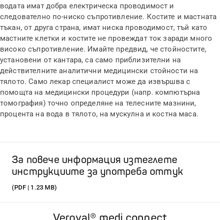
водата имат добра електрическа проводимост и
следователно по-ниско съпротивление. Костите и мастната
тъкан, от друга страна, имат ниска проводимост, тъй като
мастните клетки и костите не провеждат ток заради много
високо съпротивление. Имайте предвид, че стойностите,
установени от кантара, са само приблизителни на
действителните аналитични медицински стойности на
тялото. Само лекар специалист може да извършва с
помощта на медицински процедури (напр. компютърна
томография) точно определяне на телесните мазнини,
процента на вода в тялото, на мускулна и костна маса.
За повече информация изтеглете
инструкциите за употреба оттук
(PDF | 1.23 MB)
Veroval® medi.connect