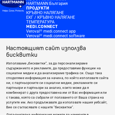
HARTMANN България
ПРОДУКТИ
КРЪВНО НАЛЯГАНЕ
ЕКГ / КРЪВНО НАЛЯГАНЕ
ТЕМПЕРАТУРА
MEDI.CONNECT
Veroval® medi.connect app
Veroval® medi.connect software
КЪДЕ ДА ЗАКУПЯ
Online pharmacies Veroval duo control
Настоящият сайт използва
ПОЛЕЗНО
бисквитки
Кръвно налягане
Висока телесна температура
CONTACT & MORE
Използваме „бисквитки“, за да персонализираме
Medi.connect Login
съдържанието и рекламите, да предоставяме функции на
Контакт
социални медии и да анализираме трафика си. Също така
ABOUT HARTMANN
споделяме информация за начина, по който използвате сайта
ни, с партньорските си социални медии, рекламните си
ПРОДУКТИ
партньори и партньори за анализ, които може да я
MEDI.CONNECT
комбинират с друга предоставена им от Вас информация или
с такава, която са събрали от ползването от Ваша страна на
КЪДЕ ДА ЗАКУПЯ
услугите им. Ако продължавате да използвате нашия уебсайт,
ПОЛЕЗНО
Вие се съгласявате с нашите "бисквитки".
CONTACT & MORE
Допълнителна информация можете да намерите в