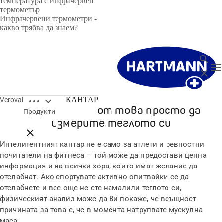
температура с инфрачервен
термометър
Инфрачервени термометри -
какво трябва да знаем?
търсен
T
Затвор
Open breadcrumbs
КАНТАР
Veroval
Много повече от това просто да
Продукти
измерите теглото си
Close breadcrumbs
Интелигентният кантар не е само за атлети и ревностни
почитатели на фитнеса – той може да предостави ценна
информация и на всички хора, които имат желание да
отслабнат. Ако спортувате активно опитвайки се да
отслабнете и все още не сте намалили теглото си,
физическият анализ може да Ви покаже, че всъщност
причината за това е, че в момента натрупвате мускулна
маса.