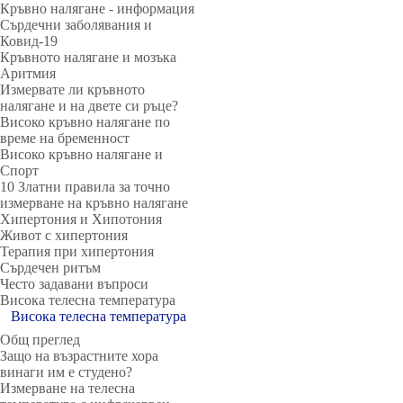
Кръвно налягане - информация
Сърдечни заболявания и
Ковид-19
Кръвното налягане и мозъка
Аритмия
Измервате ли кръвното
налягане и на двете си ръце?
Високо кръвно налягане по
време на бременност
Високо кръвно налягане и
Спорт
10 Златни правила за точно
измерване на кръвно налягане
Хипертония и Хипотония
Живот с хипертония
Терапия при хипертония
Сърдечен ритъм
Често задавани въпроси
Висока телесна температура
Висока телесна температура
Общ преглед
Защо на възрастните хора
винаги им е студено?
Измерване на телесна