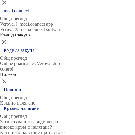
Затвори
medi.connect
Общ преглед
Veroval® medi.connect app
Veroval® medi.connect software
Къде да закупя
Затвори
Къде да закупя
Общ преглед
Online pharmacies Veroval duo
control
Полезно
Затвори
Полезно
Общ преглед
Кръвно налягане
Кръвно налягане
Общ преглед
Затлъстяването - води ли до
високо кръвно налягане?
Кръвното налягане през лятото