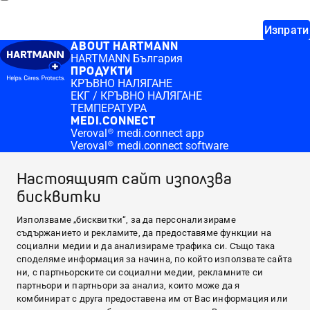
Изпрати
ABOUT HARTMANN
HARTMANN България
ПРОДУКТИ
КРЪВНО НАЛЯГАНЕ
ЕКГ / КРЪВНО НАЛЯГАНЕ
ТЕМПЕРАТУРА
MEDI.CONNECT
Veroval® medi.connect app
Veroval® medi.connect software
КЪДЕ ДА ЗАКУПЯ
Online pharmacies Veroval duo control
Настоящият сайт използва
ПОЛЕЗНО
бисквитки
Кръвно налягане
Висока телесна температура
CONTACT & MORE
Използваме „бисквитки“, за да персонализираме
Medi.connect Login
съдържанието и рекламите, да предоставяме функции на
Контакт
социални медии и да анализираме трафика си. Също така
ABOUT HARTMANN
споделяме информация за начина, по който използвате сайта
ни, с партньорските си социални медии, рекламните си
ПРОДУКТИ
партньори и партньори за анализ, които може да я
MEDI.CONNECT
комбинират с друга предоставена им от Вас информация или