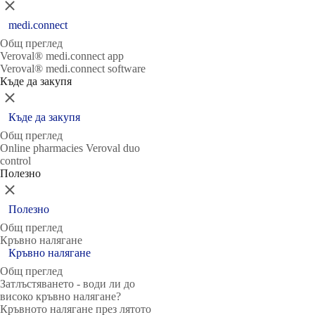
Затвори
medi.connect
Общ преглед
Veroval® medi.connect app
Veroval® medi.connect software
Къде да закупя
Затвори
Къде да закупя
Общ преглед
Online pharmacies Veroval duo
control
Полезно
Затвори
Полезно
Общ преглед
Кръвно налягане
Кръвно налягане
Общ преглед
Затлъстяването - води ли до
високо кръвно налягане?
Кръвното налягане през лятото