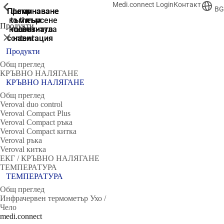
Medi.connect Login
Контакт
ShowPrevious
ShowPrevious
ShowPrevious
ShowPrevious
ShowPrevious
ShowPrevious
ShowPrevious
ShowPrevious
BG
Преминаване
Преминаване
Преминаване
Преминаване
Jump
към търсене
to the
към
към
към
Продукти
колонтитула
main
основната
основната
Затвори
content
навигация
навигация
Продукти
Общ преглед
КРЪВНО НАЛЯГАНЕ
КРЪВНО НАЛЯГАНЕ
Общ преглед
Veroval duo control
Veroval Compact Plus
Veroval Compact ръка
Veroval Compact китка
Veroval ръка
Veroval китка
ЕКГ / КРЪВНО НАЛЯГАНЕ
ТЕМПЕРАТУРА
ТЕМПЕРАТУРА
Общ преглед
Инфрачервен термометър Ухо /
Чело
medi.connect