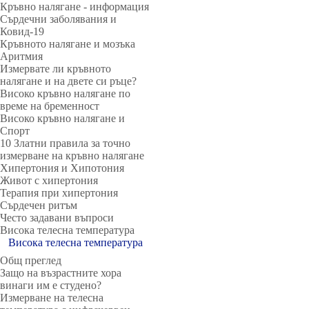
Кръвно налягане - информация
Сърдечни заболявания и
Ковид-19
Кръвното налягане и мозъка
Аритмия
Измервате ли кръвното
налягане и на двете си ръце?
Високо кръвно налягане по
време на бременност
Високо кръвно налягане и
Спорт
10 Златни правила за точно
измерване на кръвно налягане
Хипертония и Хипотония
Живот с хипертония
Терапия при хипертония
Сърдечен ритъм
Често задавани въпроси
Висока телесна температура
Висока телесна температура
Общ преглед
Защо на възрастните хора
винаги им е студено?
Измерване на телесна