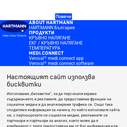
Повече
ABOUT HARTMANN
HARTMANN България
ПРОДУКТИ
КРЪВНО НАЛЯГАНЕ
ЕКГ / КРЪВНО НАЛЯГАНЕ
ТЕМПЕРАТУРА
MEDI.CONNECT
Veroval® medi.connect app
Veroval® medi.connect software
КЪДЕ ДА ЗАКУПЯ
Online pharmacies Veroval duo control
Настоящият сайт използва
ПОЛЕЗНО
бисквитки
Кръвно налягане
Висока телесна температура
CONTACT & MORE
Използваме „бисквитки“, за да персонализираме
Medi.connect Login
съдържанието и рекламите, да предоставяме функции на
Контакт
социални медии и да анализираме трафика си. Също така
ABOUT HARTMANN
споделяме информация за начина, по който използвате сайта
ни, с партньорските си социални медии, рекламните си
ПРОДУКТИ
партньори и партньори за анализ, които може да я
MEDI.CONNECT
комбинират с друга предоставена им от Вас информация или