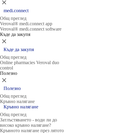
Затвори
medi.connect
Общ преглед
Veroval® medi.connect app
Veroval® medi.connect software
Къде да закупя
Затвори
Къде да закупя
Общ преглед
Online pharmacies Veroval duo
control
Полезно
Затвори
Полезно
Общ преглед
Кръвно налягане
Кръвно налягане
Общ преглед
Затлъстяването - води ли до
високо кръвно налягане?
Кръвното налягане през лятото