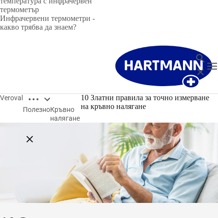
температура с инфрачервен
термометър
Инфрачервени термометри -
какво трябва да знаем?
търсен
T
Затвор
Open breadcrumbs
10 Златни правила за точно измерване
Veroval
на кръвно налягане
Полезно
Кръвно
налягане
Close breadcrumbs