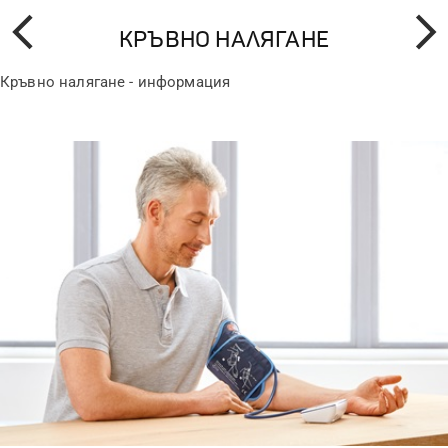
КРЪВНО НАЛЯГАНЕ
Назад
Напре
Кръвно налягане - информация