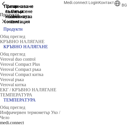
Medi.connect Login
Контакт
ShowPrevious
ShowPrevious
ShowPrevious
ShowPrevious
ShowPrevious
ShowPrevious
ShowPrevious
ShowPrevious
BG
Преминаване
Преминаване
Преминаване
Преминаване
Jump
към търсене
to the
към
към
към
Продукти
колонтитула
main
основната
основната
Затвори
content
навигация
навигация
Продукти
Общ преглед
КРЪВНО НАЛЯГАНЕ
КРЪВНО НАЛЯГАНЕ
Общ преглед
Veroval duo control
Veroval Compact Plus
Veroval Compact ръка
Veroval Compact китка
Veroval ръка
Veroval китка
ЕКГ / КРЪВНО НАЛЯГАНЕ
ТЕМПЕРАТУРА
ТЕМПЕРАТУРА
Общ преглед
Инфрачервен термометър Ухо /
Чело
medi.connect