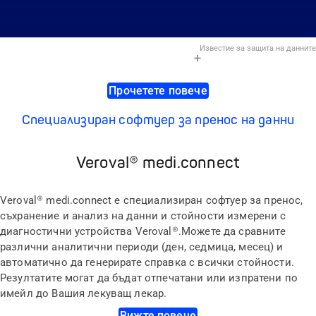
Известие за защита на данните
Прочетете повече
Специализиран софтуер за пренос на данни
Veroval® medi.connect
Veroval® medi.connect
е специализиран софтуер за пренос,
съхранение и анализ на данни и стойности измерени с
диагностични устройства Veroval®
.
Можете да сравните
различни аналитични периоди (ден, седмица, месец) и
автоматично да генерирате справка с всички стойности.
Резултатите могат да бъдат отпечатани или изпратени по
имейл до Вашия лекуващ лекар.
Вижте повече