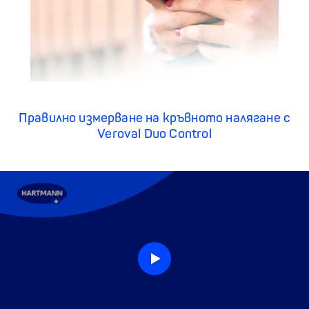
Правилно измерване на кръвното налягане с
Veroval Duo Control