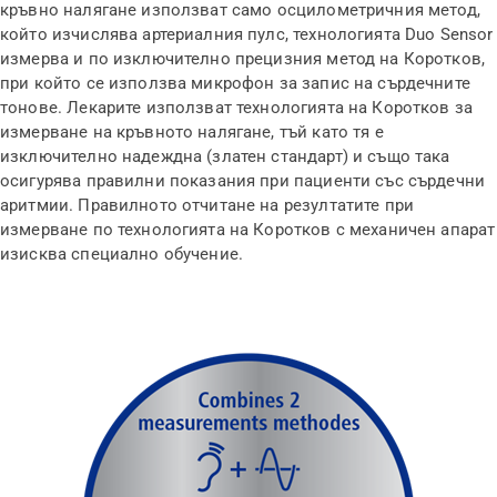
кръвно налягане използват само осцилометричния метод,
който изчислява артериалния пулс, технологията Duo Sensor
измерва и по изключително прецизния метод на Коротков,
при който се използва микрофон за запис на сърдечните
тонове. Лекарите използват технологията на Коротков за
измерване на кръвното налягане, тъй като тя е
изключително надеждна (златен стандарт) и също така
осигурява правилни показания при пациенти със сърдечни
аритмии. Правилното отчитане на резултатите при
измерване по технологията на Коротков с механичен апарат
изисква специално обучение.