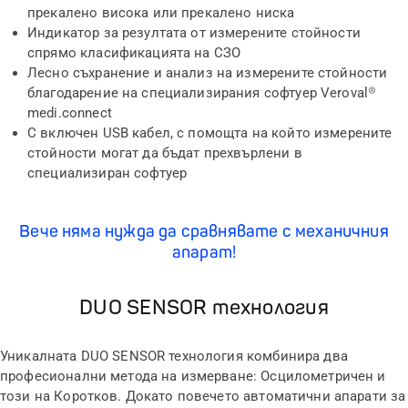
прекалено висока или прекалено ниска
Индикатор за резултата от измерените стойности
спрямо класификацията на СЗО
Лесно съхранение и анализ на измерените стойности
благодарение на специализирания софтуер Veroval®
medi.connect
С включен USB кабел, с помощта на който измерените
стойности могат да бъдат прехвърлени в
специализиран софтуер
Вече няма нужда да сравнявате с механичния
апарат!
DUO SENSOR технология
Уникалната DUO SENSOR технология комбинира два
професионални метода на измерване: Осцилометричен и
този на Коротков. Докато повечето автоматични апарати за