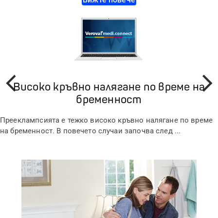
Високо кръвно налягане по време на
Назад
Напре
бременност
Прееклампсията е тежко високо кръвно налягане по време
на бременност. В повечето случаи започва след ...