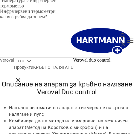
температура с инфрачервен
термометър
Инфрачервени термометри -
какво трябва да знаем?
търсен
T
Затвор
Open breadcrumbs
Veroval duo control
Veroval
Veroval Duo control е:
Продукти
КРЪВНО НАЛЯГАНЕ
Close breadcrumbs
Описание на апарат за кръвно налягане
Veroval Duo control
Напълно автоматичен апарат за измерване на кръвно
налягане и пулс
Комбинира двата метода на измерване: на механичен
апарат (Метод на Коротков с микрофон) и на