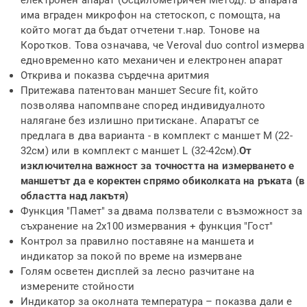
електронен апарат (Осцилометричен Метод). В апарата
има вграден микрофон на стетоскоп, с помощта, на
който могат да бъдат отчетени т.нар. Тонове на
Коротков. Това означава, че
Veroval duo control измерва
едновременно като механичен и електронен апарат
Открива и показва сърдечна аритмия
Притежава патентован маншет Secure fit, който
позволява напомпване според индивидуалното
налягане без излишно притискане. Апаратът се
предлага в два варианта - в комплект с маншет М (22-
32см) или в комплект с маншет L (32-42см).
От
изключителна важност за точността на измерването е
маншетът да е коректен спрямо обиколката на ръката (в
областта над лакътя)
Функция "Памет" за двама ползватели с възможност за
съхранение на 2х100 измервания + функция "Гост"
Контрол за правилно поставяне на маншета и
индикатор за покой по време на измерване
Голям осветен дисплей за лесно разчитане на
измерените стойности
Индикатор за околната температура – показва дали е