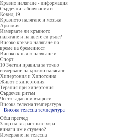
Кръвно налягане - информация
Сърдечни заболявания и
Ковид-19
Кръвното налягане и мозъка
Аритмия
Измервате ли кръвното
налягане и на двете си ръце?
Високо кръвно налягане по
време на бременност
Високо кръвно налягане и
Спорт
10 Златни правила за точно
измерване на кръвно налягане
Хипертония и Хипотония
Живот с хипертония
Терапия при хипертония
Сърдечен ритъм
Често задавани въпроси
Висока телесна температура
Висока телесна температура
Общ преглед
Защо на възрастните хора
винаги им е студено?
Измерване на телесна