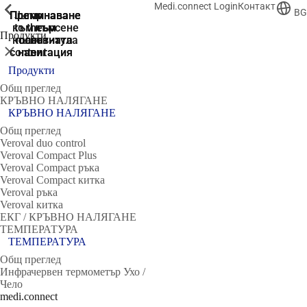
Medi.connect Login
Контакт
ShowPrevious
ShowPrevious
ShowPrevious
ShowPrevious
ShowPrevious
ShowPrevious
ShowPrevious
ShowPrevious
BG
Преминаване
Преминаване
Преминаване
Преминаване
Jump
към търсене
to the
към
към
към
Продукти
колонтитула
main
основната
основната
Затвори
content
навигация
навигация
Продукти
Общ преглед
КРЪВНО НАЛЯГАНЕ
КРЪВНО НАЛЯГАНЕ
Общ преглед
Veroval duo control
Veroval Compact Plus
Veroval Compact ръка
Veroval Compact китка
Veroval ръка
Veroval китка
ЕКГ / КРЪВНО НАЛЯГАНЕ
ТЕМПЕРАТУРА
ТЕМПЕРАТУРА
Общ преглед
Инфрачервен термометър Ухо /
Чело
medi.connect