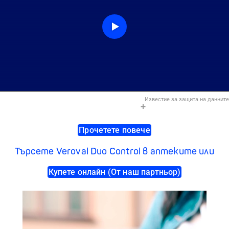
Известие за защита на данните
Прочетете повече
Търсете Veroval Duo Control в аптеките или
Купете онлайн (От наш партньор)