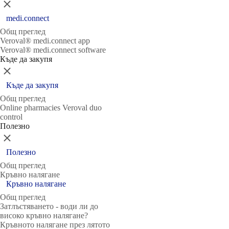
Затвори
medi.connect
Общ преглед
Veroval® medi.connect app
Veroval® medi.connect software
Къде да закупя
Затвори
Къде да закупя
Общ преглед
Online pharmacies Veroval duo
control
Полезно
Затвори
Полезно
Общ преглед
Кръвно налягане
Кръвно налягане
Общ преглед
Затлъстяването - води ли до
високо кръвно налягане?
Кръвното налягане през лятото