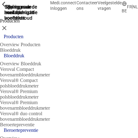
Medi.connect
Contacteer
Veelgestelde
ShowPrevious
ShowPrevious
ShowPrevious
ShowPrevious
ShowPrevious
ShowPrevious
ShowPrevious
ShowPrevious
Spring naar de
Spring naar de
Spring naar
Ga naar de
Spring
FR
NL
Inloggen
ons
vragen
BE
zoekopdracht
hoofdnavigatie
hoofdnavigatie
naar de
de
hoofdinhoud
voettekst
Producten
Sluit
Producten
Overview Producten
Bloeddruk
Bloeddruk
Overview Bloeddruk
Veroval Compact
bovenarmbloeddrukmeter
Veroval® Compact
polsbloeddrukmeter
Veroval® Premium
polsbloeddrukmeter
Veroval® Premium
bovenarmbloeddrukmeter
Veroval® duo control
bovenarmbloeddrukmeter
Beroertepreventie
Beroertepreventie