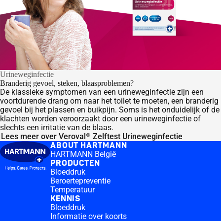
Urineweginfectie
Branderig gevoel, steken, blaasproblemen?
De klassieke symptomen van een urineweginfectie zijn een
voortdurende drang om naar het toilet te moeten, een branderig
gevoel bij het plassen en buikpijn. Soms is het onduidelijk of de
klachten worden veroorzaakt door een urineweginfectie of
slechts een irritatie van de blaas.
Lees meer over Veroval® Zelftest Urineweginfectie
ABOUT HARTMANN
HARTMANN België
PRODUCTEN
Bloeddruk
Beroertepreventie
Temperatuur
KENNIS
Bloeddruk
Informatie over koorts