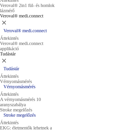
Áttekintés
Veroval® 2in1 fül- és homlok
lázmérő
Veroval® medi.connect
Bezárás
Veroval® medi.connect
Áttekintés
Veroval® medi.connect
applikáció
Tudástár
Bezárás
Tudástár
Áttekintés
Vérnyomásmérés
Vérnyomásmérés
Áttekintés
A vérnyomásmérés 10
aranyszabálya
Stroke megelőzés
Stroke megelőzés
Áttekintés
EKG: életmentők lehetnek a