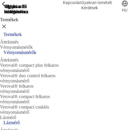
Kapcsolat
Gyakran Ismételt
ShowPrevious
ShowPrevious
ShowPrevious
ShowPrevious
ShowPrevious
ShowPrevious
ShowPrevious
ShowPrevious
Ugrás a fő
Ugrás a
Ugrás a fő
Ugrás a fő
Ugrás a
Kérdések
HU
kereséshez
navigációra
navigációra
tartalomra
láblécre
Termékek
Bezárás
Termékek
Áttekintés
Vérnyomásmérők
Vérnyomásmérők
Áttekintés
Veroval® compact plus felkaros
vérnyomásmérő
Veroval® duo control felkaros
vérnyomásmérő
Veroval® felkaros
vérnyomásmérő
Veroval® compact felkaros
vérnyomásmérő
Veroval® compact csuklós
vérnyomásmérő
Lázmérő
Lázmérő