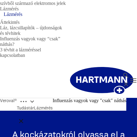
szívből származó elektromos jelek
Lázmérés
Lázmérés
Áttekintés
Láz, lázcsillapítók – újdonságok
és tévhitek
Influenzás vagyok vagy “csak”
náthás?
3 tévhit a lázméréssel
kapcsolatban
Keresé
T
Bezárá
Open breadcrumbs
Influenzás vagyok vagy "csak" náthás
Veroval®
Tudástár
Lázmérés
Close breadcrumbs
A kockázatokról olvassa el a