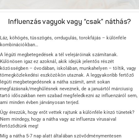
Influenzás vagyok vagy “csak” náthás?
Láz, köhögés, tüsszögés, orrdugulás, torokfájás – különféle
kombinációkban…
A légúti megbetegedések a tél velejáróinak számítanak.
Különösen igaz ez azoknál, akik idejük jelentős részét
közösségben – óvodában, iskolában, munkahelyen – töltik, vagy
tömegközlekedési eszközökön utaznak. A leggyakoribb fertőző
légúti megbetegedésnek a nátha számít, amit sokan
megfázásnak/meghűlésnek neveznek, de a januártól márciusig
tartó időszakban nem szabad megfeledkezni az influenzáról sem,
ami minden évben járványosan terjed.
Úgy érezzük, hogy erőt vettek rajtunk a különféle kínzó tünetek?
Nem mindegy, hogy a nátha vagy az influenza vírusaival
fertőződtünk meg!
Míg a nátha 5-7 nap alatt általában szövődménymentesen