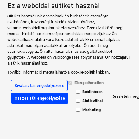
Ez a weboldal sütiket használ
Sütiket használunk a tartalmak és hirdetések személyre
A HARTMANN-RÓL
szabásához, közösségi funkciók biztosításához,
HARTMANN-RICO Hungária Kft.
valamintweboldalforgalmunk elemzéséhez. Ezenkívül közösségi
TERMÉKEK
média-, hirdető- és elemezőpartnereinkkel megosztjuk az Ön
Vérnyomásmérők
weboldalhasználatra vonatkozó adatait, akikkombinálhatják az
Lázmérő
adatokat más olyan adatokkal, amelyeket Ön adott meg
VEROVAL® MEDI.CONNECT
számukravagy az Ön által használt más szolgáltatásokból
Veroval® medi.connect applikáció
gyűjtöttek. A weboldalon valóböngészés folytatásával Ön hozzájárul
TUDÁSTÁR
Vérnyomásmérés
a sütik használatához.
Stroke megelőzés
További információ megtalálható a
cookie-politikánkban
.
Lázmérés
KAPCSOLAT & EGYÉB
Elengedhetetlen
Kapcsolat
Kiválasztás engedélyezése
Gyakran Ismételt Kérdések
Beállítások
Részletek megj
A HARTMANN-RÓL
Összes süti engedélyezése
Statisztikai
TERMÉKEK
Marketing
VEROVAL® MEDI.CONNECT
TUDÁSTÁR
KAPCSOLAT & EGYÉB