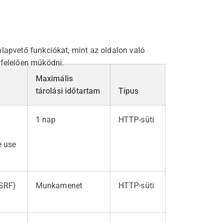
lapvető funkciókat, mint az oldalon való
gfelelően működni.
Maximális
tárolási időtartam
Típus
1 nap
HTTP-süti
e use
CSRF)
Munkamenet
HTTP-süti