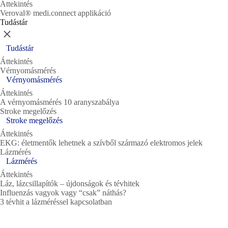
Áttekintés
Veroval® medi.connect applikáció
Tudástár
Bezárás
Tudástár
Áttekintés
Vérnyomásmérés
Vérnyomásmérés
Áttekintés
A vérnyomásmérés 10 aranyszabálya
Stroke megelőzés
Stroke megelőzés
Áttekintés
EKG: életmentők lehetnek a szívből származó elektromos jelek
Lázmérés
Lázmérés
Áttekintés
Láz, lázcsillapítók – újdonságok és tévhitek
Influenzás vagyok vagy “csak” náthás?
3 tévhit a lázméréssel kapcsolatban