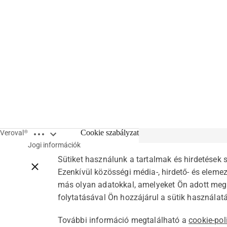
Open breadcrumbs
Cookie szabályzat
Veroval®
Jogi információk
Sütiket használunk a tartalmak és hirdetések
Close breadcrumbs
Ezenkívül közösségi média-, hirdető- és elem
más olyan adatokkal, amelyeket Ön adott meg
folytatásával Ön hozzájárul a sütik használat
További információ megtalálható a
cookie-pol