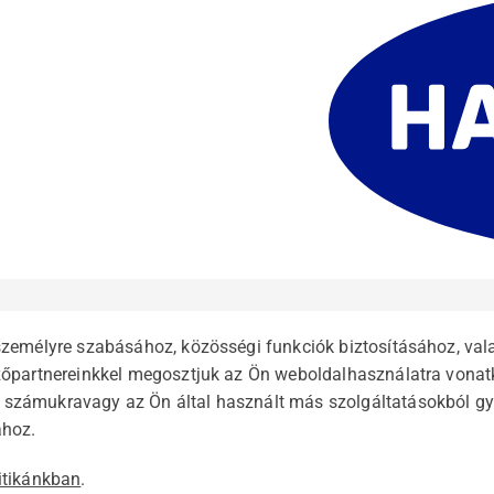
 személyre szabásához, közösségi funkciók biztosításához, v
ezőpartnereinkkel megosztjuk az Ön weboldalhasználatra vonat
 számukravagy az Ön által használt más szolgáltatásokból gy
ához.
itikánkban
.