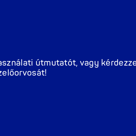
Kapcsolat
Gyakran Isméte
használati útmutatót, vagy kérdez
zelőorvosát!