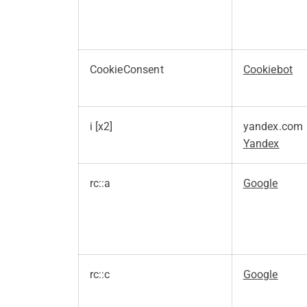
CookieConsent
Cookiebot
i [x2]
yandex.com
Yandex
rc::a
Google
rc::c
Google