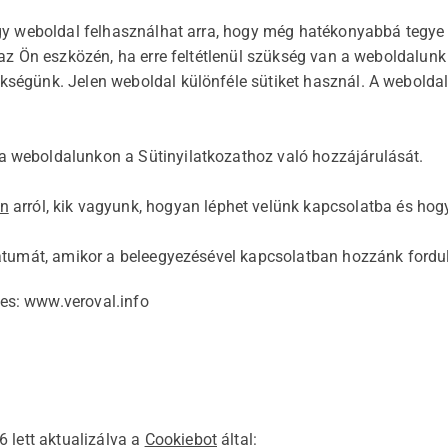
egy weboldal felhasználhat arra, hogy még hatékonyabbá tegye
k az Ön eszközén, ha erre feltétlenül szükség van a weboldal
kségünk. Jelen weboldal különféle sütiket használ. A webolda
 weboldalunkon a Sütinyilatkozathoz való hozzájárulását.
en
arról, kik vagyunk, hogyan léphet velünk kapcsolatba és ho
dátumát, amikor a beleegyezésével kapcsolatban hozzánk fordul
es: www.veroval.info
6 lett aktualizálva a
Cookiebot
által: