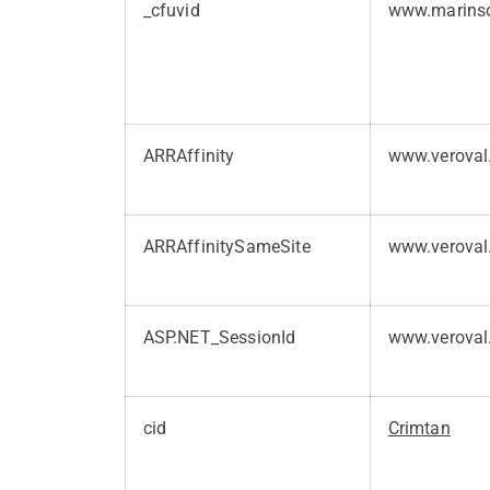
_cfuvid
www.marins
ARRAffinity
www.veroval
ARRAffinitySameSite
www.veroval
ASP.NET_SessionId
www.veroval
cid
Crimtan