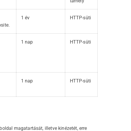
tárhely
1 év
HTTP-süti
site.
1 nap
HTTP-süti
o
1 nap
HTTP-süti
ldal magatartását, illetve kinézetét, erre