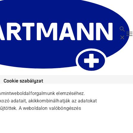
Keresé
T
Bezárá
Cookie szabályzat
alamintweboldalforgalmunk elemzéséhez.
kozó adatait, akikkombinálhatják az adatokat
űjtöttek. A weboldalon valóböngészés