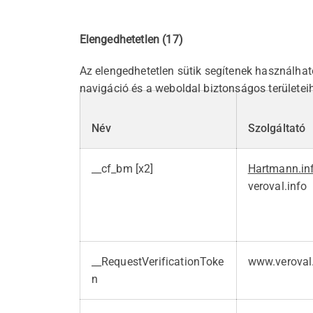
Elengedhetetlen (17)
Az elengedhetetlen sütik segítenek használhat
navigáció és a weboldal biztonságos területei
Név
Szolgáltató
__cf_bm [x2]
Hartmann.in
veroval.info
__RequestVerificationToke
www.veroval
n