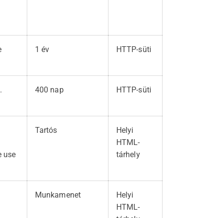
e
1 év
HTTP-süti
.
400 nap
HTTP-süti
Tartós
Helyi
HTML-
e use
tárhely
Munkamenet
Helyi
HTML-