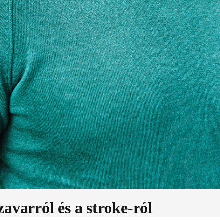
avarról és a stroke-ról