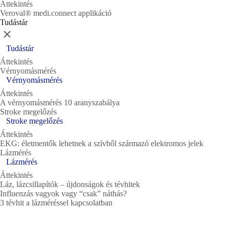
Áttekintés
Veroval® medi.connect applikáció
Tudástár
Bezárás
Tudástár
Áttekintés
Vérnyomásmérés
Vérnyomásmérés
Áttekintés
A vérnyomásmérés 10 aranyszabálya
Stroke megelőzés
Stroke megelőzés
Áttekintés
EKG: életmentők lehetnek a szívből származó elektromos jelek
Lázmérés
Lázmérés
Áttekintés
Láz, lázcsillapítók – újdonságok és tévhitek
Influenzás vagyok vagy “csak” náthás?
3 tévhit a lázméréssel kapcsolatban