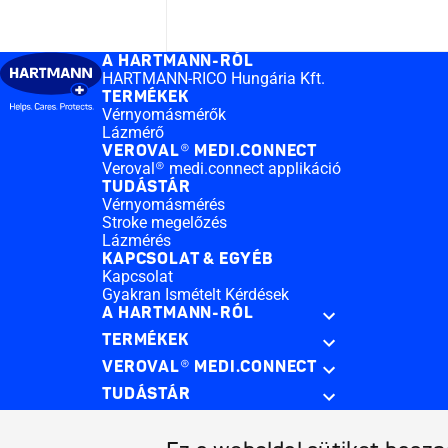
A HARTMANN-RÓL
HARTMANN-RICO Hungária Kft.
TERMÉKEK
Vérnyomásmérők
Lázmérő
VEROVAL® MEDI.CONNECT
Veroval® medi.connect applikáció
TUDÁSTÁR
Vérnyomásmérés
Stroke megelőzés
Lázmérés
KAPCSOLAT & EGYÉB
Kapcsolat
Gyakran Ismételt Kérdések
A HARTMANN-RÓL
TERMÉKEK
VEROVAL® MEDI.CONNECT
TUDÁSTÁR
KAPCSOLAT & EGYÉB