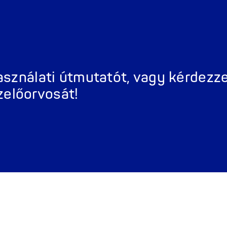
Kapcsolat
Gyakran Isméte
használati útmutatót, vagy kérdez
zelőorvosát!