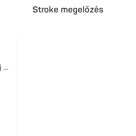
Stroke megelőzés
j …