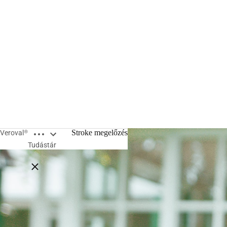
Open breadcrumbs
Stroke megelőzés
Veroval®
Tudástár
Close breadcrumbs