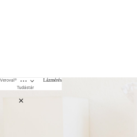
Open breadcrumbs
Lázmérés
Veroval®
Tudástár
Close breadcrumbs