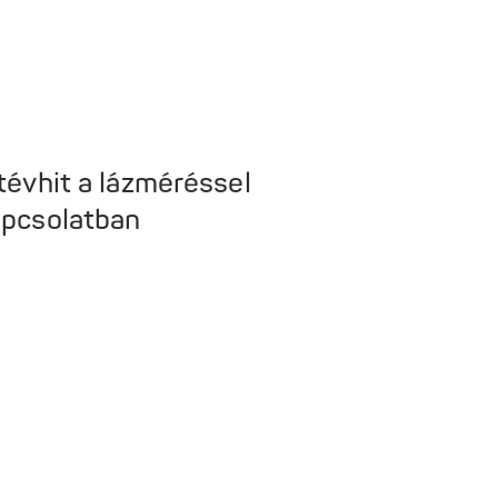
tévhit a lázméréssel
apcsolatban