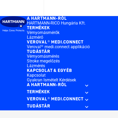
A HARTMANN-RÓL
HARTMANN-RICO Hungária Kft.
TERMÉKEK
Vérnyomásmérők
Lázmérő
VEROVAL® MEDI.CONNECT
Veroval® medi.connect applikáció
TUDÁSTÁR
Vérnyomásmérés
Stroke megelőzés
Lázmérés
KAPCSOLAT & EGYÉB
Kapcsolat
Gyakran Ismételt Kérdések
A HARTMANN-RÓL
TERMÉKEK
VEROVAL® MEDI.CONNECT
TUDÁSTÁR
KAPCSOLAT & EGYÉB