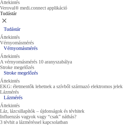
Áttekintés
Veroval® medi.connect applikáció
Tudástár
Bezárás
Tudástár
Áttekintés
Vérnyomásmérés
Vérnyomásmérés
Áttekintés
A vérnyomásmérés 10 aranyszabálya
Stroke megelőzés
Stroke megelőzés
Áttekintés
EKG: életmentők lehetnek a szívből származó elektromos jelek
Lázmérés
Lázmérés
Áttekintés
Láz, lázcsillapítók – újdonságok és tévhitek
Influenzás vagyok vagy “csak” náthás?
3 tévhit a lázméréssel kapcsolatban