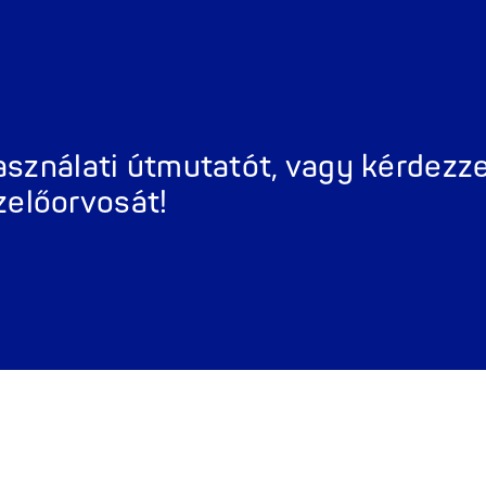
Kapcsolat
Gyakran Isméte
használati útmutatót, vagy kérdez
zelőorvosát!