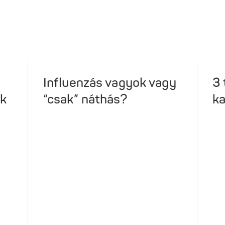
Influenzás vagyok vagy
3 
ek
“csak” náthás?
k