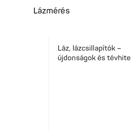
Lázmérés
Láz, lázcsillapítók –
újdonságok és tévhit