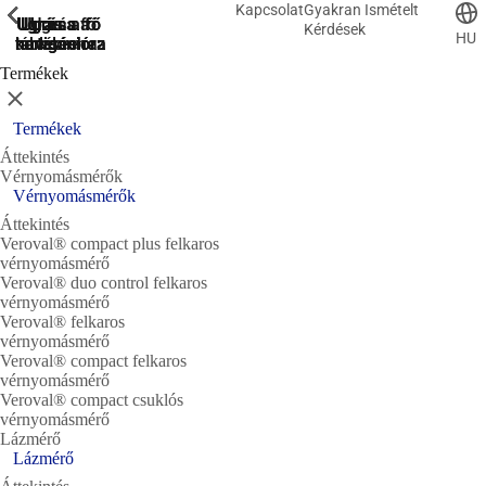
Kapcsolat
Gyakran Ismételt
ShowPrevious
ShowPrevious
ShowPrevious
ShowPrevious
ShowPrevious
ShowPrevious
ShowPrevious
ShowPrevious
Ugrás a fő
Ugrás a
Ugrás a fő
Ugrás a fő
Ugrás a
Kérdések
HU
kereséshez
navigációra
navigációra
tartalomra
láblécre
Termékek
Bezárás
Termékek
Áttekintés
Vérnyomásmérők
Vérnyomásmérők
Áttekintés
Veroval® compact plus felkaros
vérnyomásmérő
Veroval® duo control felkaros
vérnyomásmérő
Veroval® felkaros
vérnyomásmérő
Veroval® compact felkaros
vérnyomásmérő
Veroval® compact csuklós
vérnyomásmérő
Lázmérő
Lázmérő