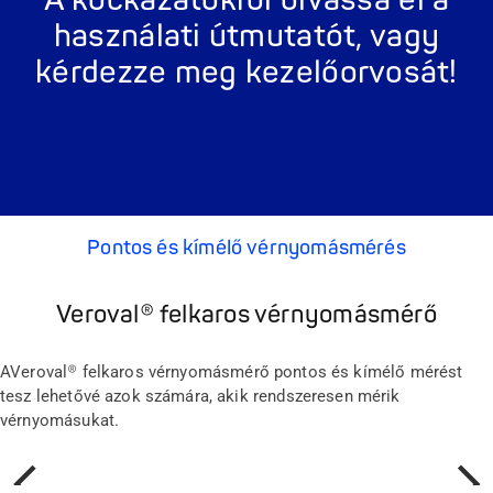
A kockázatokról olvassa el a
használati útmutatót, vagy
kérdezze meg kezelőorvosát!
Pontos és kímélő vérnyomásmérés
Veroval® felkaros vérnyomásmérő
A
Veroval
® felkaros vérnyomásmérő pontos és kímélő mérést
tesz lehetővé azok számára, akik rendszeresen mérik
vérnyomásukat.
Előző
Követk