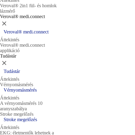
Áttekintés
Veroval® 2in1 fül- és homlok
lázmérő
Veroval® medi.connect
Bezárás
Veroval® medi.connect
Áttekintés
Veroval® medi.connect
applikáció
Tudástár
Bezárás
Tudástár
Áttekintés
Vérnyomásmérés
Vérnyomásmérés
Áttekintés
A vérnyomásmérés 10
aranyszabálya
Stroke megelőzés
Stroke megelőzés
Áttekintés
EKG: életmentők lehetnek a