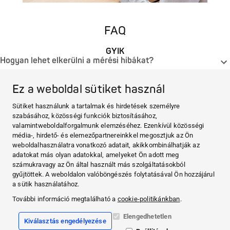
FAQ
GYIK
Hogyan lehet elkerülni a mérési hibákat?
Hány mérést tárol a Veroval® felkaros vérnyomásmérő?
Ez a weboldal sütiket használ
Hogyan jeleníti meg a készülék a kijelzőn a
szívritmuszavart?
Sütiket használunk a tartalmak és hirdetések személyre
See all FAQ
szabásához, közösségi funkciók biztosításához,
A HARTMANN-RÓL
valamintweboldalforgalmunk elemzéséhez. Ezenkívül közösségi
HARTMANN-RICO Hungária Kft.
média-, hirdető- és elemezőpartnereinkkel megosztjuk az Ön
TERMÉKEK
weboldalhasználatra vonatkozó adatait, akikkombinálhatják az
Vérnyomásmérők
adatokat más olyan adatokkal, amelyeket Ön adott meg
Lázmérő
VEROVAL® MEDI.CONNECT
számukravagy az Ön által használt más szolgáltatásokból
Veroval® medi.connect applikáció
gyűjtöttek. A weboldalon valóböngészés folytatásával Ön hozzájárul
TUDÁSTÁR
a sütik használatához.
Vérnyomásmérés
További információ megtalálható a
cookie-politikánkban
.
Stroke megelőzés
Lázmérés
Elengedhetetlen
KAPCSOLAT & EGYÉB
Kiválasztás engedélyezése
Kapcsolat