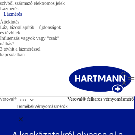
szívből származó elektromos jelek
Lázmérés
Lázmérés
Áttekintés
Láz, lázcsillapítók – újdonságok
és tévhitek
Influenzás vagyok vagy “csak”
náthás?
3 tévhit a lázméréssel
kapcsolatban
Keresé
T
Bezárá
Open breadcrumbs
Veroval® felkaros vérnyomásmérő
Veroval®
Termékek
Vérnyomásmérők
Close breadcrumbs