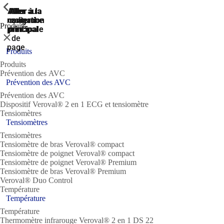
ShowPrevious
ShowPrevious
ShowPrevious
ShowPrevious
ShowPrevious
ShowPrevious
ShowPrevious
Aller
Aller au
Aller à la
Aller à la
Aller à la
recherche
navigation
navigation
contenu
au
Produits
principal
principale
principale
pied
Fermer
de
page
Produits
Produits
Prévention des AVC
Prévention des AVC
Prévention des AVC
Dispositif Veroval® 2 en 1 ECG et tensiomètre
Tensiomètres
Tensiomètres
Tensiomètres
Tensiomètre de bras Veroval® compact
Tensiomètre de poignet Veroval® compact
Tensiomètre de poignet Veroval® Premium
Tensiomètre de bras Veroval® Premium
Veroval® Duo Control
Température
Température
Température
Thermomètre infrarouge Veroval® 2 en 1 DS 22