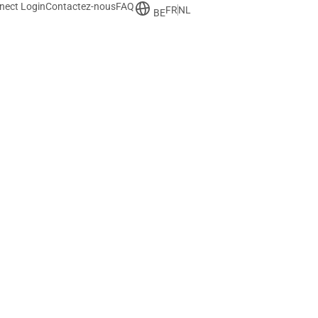
nect Login
Contactez-nous
FAQ
FR
NL
BE