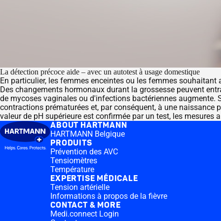
La détection précoce aide – avec un autotest à usage domestique
En particulier, les femmes enceintes ou les femmes souhaitant av
Des changements hormonaux durant la grossesse peuvent entraî
de mycoses vaginales ou d'infections bactériennes augmente. Si l'
contractions prématurées et, par conséquent, à une naissance pr
valeur de pH supérieure est confirmée par un test, les mesures 
ABOUT HARTMANN
HARTMANN Belgique
PRODUITS
Prévention des AVC
Tensiomètres
Température
EXPERTISE MÉDICALE
Tension artérielle
Informations à propos de la fièvre
CONTACT & MORE
Medi.connect Login