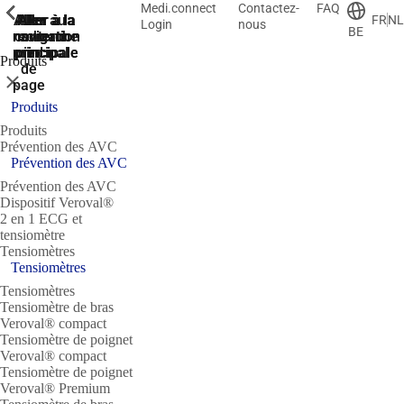
Medi.connect
Contactez-
FAQ
ShowPrevious
ShowPrevious
ShowPrevious
ShowPrevious
ShowPrevious
ShowPrevious
ShowPrevious
Aller
Aller au
Aller à la
Aller à la
Aller à la
FR
NL
Login
nous
BE
recherche
navigation
navigation
contenu
au
principal
principale
principale
pied
Produits
de
Fermer
page
Produits
Produits
Prévention des AVC
Prévention des AVC
Prévention des AVC
Dispositif Veroval®
2 en 1 ECG et
tensiomètre
Tensiomètres
Tensiomètres
Tensiomètres
Tensiomètre de bras
Veroval® compact
Tensiomètre de poignet
Veroval® compact
Tensiomètre de poignet
Veroval® Premium