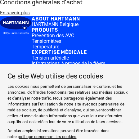
Conditions générales d'achat
En savoir plus
ABOUT HARTMANN
HARTMANN Belgique
PRODUITS
Prévention des AVC
Tensiomètres
Température
EXPERTISE MÉDICALE
Tension artérielle
Informations à propos de la fièvre
CONTACT & MORE
Medi.connect Login
Ce site Web utilise des cookies
Contactez-nous
FAQ
Les cookies nous permettent de personnaliser le contenu et les
ABOUT HARTMANN
annonces, d'offrirdes fonctionnalités relatives aux médias sociaux
et d'analyser notre trafic. Nous partageons également des
PRODUITS
informations sur l'utilisation de notre site avecnos partenaires de
EXPERTISE MÉDICALE
médias sociaux, de publicité et d'analyse, qui peuventcombiner
celles-ci avec d'autres informations que vous leur avez fournies
CONTACT & MORE
ouqu'ils ont collectées lors de votre utilisation de leurs services.
Facebook
De plus amples informations peuvent être trouvées dans
notre
politique concernant les cookies
.