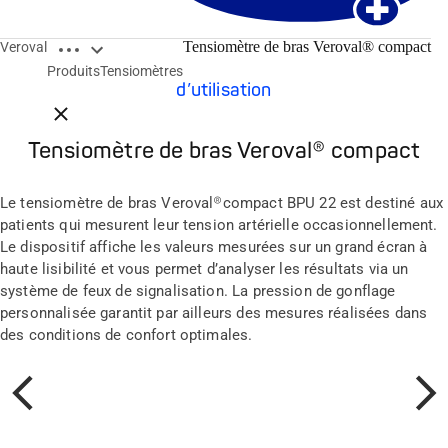
Open breadcrumbs
Tensiomètre de bras Veroval® compact
Veroval
Tensiomètre de bras 100 % automatique et simple
Produits
Tensiomètres
d’utilisation
Close breadcrumbs
Tensiomètre de bras Veroval® compact
Le tensiomètre de bras Veroval®compact BPU 22 est destiné aux
patients qui mesurent leur tension artérielle occasionnellement.
Le dispositif affiche les valeurs mesurées sur un grand écran à
haute lisibilité et vous permet d’analyser les résultats via un
système de feux de signalisation. La pression de gonflage
personnalisée garantit par ailleurs des mesures réalisées dans
des conditions de confort optimales.
Précédent
Suivan