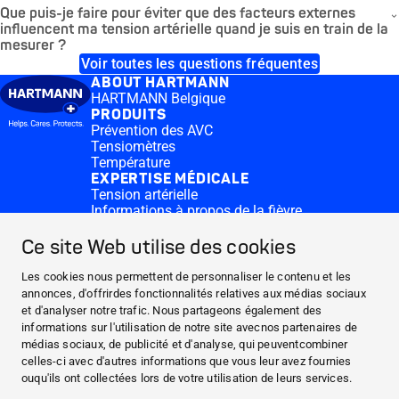
Que puis-je faire pour éviter que des facteurs externes
influencent ma tension artérielle quand je suis en train de la
mesurer ?
Voir toutes les questions fréquentes
ABOUT HARTMANN
HARTMANN Belgique
PRODUITS
Prévention des AVC
Tensiomètres
Température
EXPERTISE MÉDICALE
Tension artérielle
Informations à propos de la fièvre
CONTACT & MORE
Medi.connect Login
Ce site Web utilise des cookies
Contactez-nous
FAQ
Les cookies nous permettent de personnaliser le contenu et les
ABOUT HARTMANN
annonces, d'offrirdes fonctionnalités relatives aux médias sociaux
et d'analyser notre trafic. Nous partageons également des
PRODUITS
informations sur l'utilisation de notre site avecnos partenaires de
EXPERTISE MÉDICALE
médias sociaux, de publicité et d'analyse, qui peuventcombiner
celles-ci avec d'autres informations que vous leur avez fournies
CONTACT & MORE
ouqu'ils ont collectées lors de votre utilisation de leurs services.
Facebook