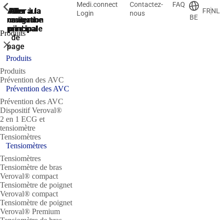
Medi.connect
Contactez-
FAQ
ShowPrevious
ShowPrevious
ShowPrevious
ShowPrevious
ShowPrevious
ShowPrevious
ShowPrevious
Aller
Aller au
Aller à la
Aller à la
Aller à la
FR
NL
Login
nous
BE
recherche
navigation
navigation
contenu
au
principal
principale
principale
pied
Produits
de
Fermer
page
Produits
Produits
Prévention des AVC
Prévention des AVC
Prévention des AVC
Dispositif Veroval®
2 en 1 ECG et
tensiomètre
Tensiomètres
Tensiomètres
Tensiomètres
Tensiomètre de bras
Veroval® compact
Tensiomètre de poignet
Veroval® compact
Tensiomètre de poignet
Veroval® Premium