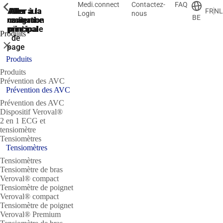
Medi.connect
Contactez-
FAQ
ShowPrevious
ShowPrevious
ShowPrevious
ShowPrevious
ShowPrevious
ShowPrevious
ShowPrevious
Aller
Aller au
Aller à la
Aller à la
Aller à la
FR
NL
Login
nous
BE
recherche
navigation
navigation
contenu
au
principal
principale
principale
pied
Produits
de
Fermer
page
Produits
Produits
Prévention des AVC
Prévention des AVC
Prévention des AVC
Dispositif Veroval®
2 en 1 ECG et
tensiomètre
Tensiomètres
Tensiomètres
Tensiomètres
Tensiomètre de bras
Veroval® compact
Tensiomètre de poignet
Veroval® compact
Tensiomètre de poignet
Veroval® Premium