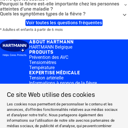
Pourquoi la fièvre est-elle importante chez les personnes
atteintes d’une maladie ?
Quels les symptômes types de la fièvre ?
Voir toutes les questions fréquentes
* Adultes et enfants à partir de 6 mois
ABOUT HARTMANN
HARTMANN Belgique
PRODUITS
Prévention des AVC
Tensiomètres
Température
EXPERTISE MÉDICALE
Tension artérielle
Informations à propos de la fièvre
CONTACT & MORE
Medi.connect Login
Ce site Web utilise des cookies
Contactez-nous
FAQ
Les cookies nous permettent de personnaliser le contenu et les
ABOUT HARTMANN
annonces, d'offrirdes fonctionnalités relatives aux médias sociaux
et d'analyser notre trafic. Nous partageons également des
PRODUITS
informations sur l'utilisation de notre site avecnos partenaires de
EXPERTISE MÉDICALE
médias sociaux, de publicité et d'analyse, qui peuventcombiner