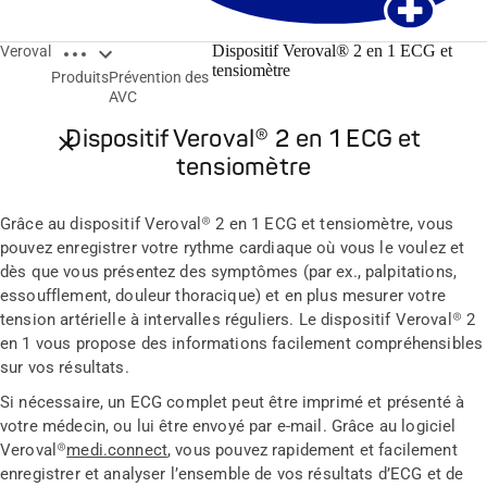
Open breadcrumbs
Dispositif Veroval® 2 en 1 ECG et
Veroval
Double sécurité pour la prévention des AVC
tensiomètre
Produits
Prévention des
AVC
Dispositif Veroval® 2 en 1 ECG et
Close breadcrumbs
tensiomètre
Grâce au dispositif Veroval® 2 en 1 ECG et tensiomètre, vous
pouvez enregistrer votre rythme cardiaque où vous le voulez et
dès que vous présentez des symptômes (par ex., palpitations,
essoufflement, douleur thoracique) et en plus mesurer votre
tension artérielle à intervalles réguliers. Le dispositif Veroval® 2
en 1 vous propose des informations facilement compréhensibles
sur vos résultats.
Si nécessaire, un ECG complet peut être imprimé et présenté à
votre médecin, ou lui être envoyé par e-mail. Grâce au logiciel
Veroval®
medi.connect
, vous pouvez rapidement et facilement
enregistrer et analyser l’ensemble de vos résultats d’ECG et de