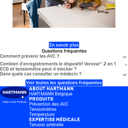
En savoir plus
Questions fréquentes
Comment prévenir les AVC ?
Combien d’enregistrements le dispositif Veroval® 2 en 1
ECG et tensiomètre peut-il stocker ?
Dans quels cas consulter un médecin ?
Voir toutes les questions fréquentes
ABOUT HARTMANN
HARTMANN Belgique
PRODUITS
Prévention des AVC
Tensiomètres
Température
EXPERTISE MÉDICALE
Tension artérielle