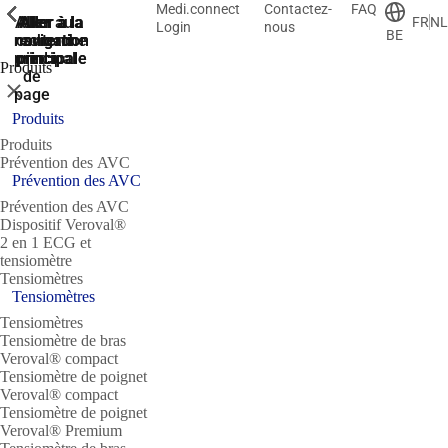
Medi.connect
Contactez-
FAQ
ShowPrevious
ShowPrevious
ShowPrevious
ShowPrevious
ShowPrevious
ShowPrevious
ShowPrevious
Aller
Aller au
Aller à la
Aller à la
Aller à la
FR
NL
Login
nous
BE
recherche
navigation
navigation
contenu
au
principal
principale
principale
pied
Produits
de
Fermer
page
Produits
Produits
Prévention des AVC
Prévention des AVC
Prévention des AVC
Dispositif Veroval®
2 en 1 ECG et
tensiomètre
Tensiomètres
Tensiomètres
Tensiomètres
Tensiomètre de bras
Veroval® compact
Tensiomètre de poignet
Veroval® compact
Tensiomètre de poignet
Veroval® Premium