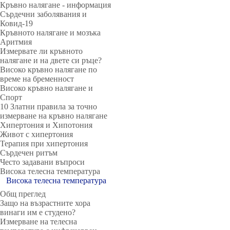
Кръвно налягане - информация
Сърдечни заболявания и
Ковид-19
Кръвното налягане и мозъка
Аритмия
Измервате ли кръвното
налягане и на двете си ръце?
Високо кръвно налягане по
време на бременност
Високо кръвно налягане и
Спорт
10 Златни правила за точно
измерване на кръвно налягане
Хипертония и Хипотония
Живот с хипертония
Терапия при хипертония
Сърдечен ритъм
Често задавани въпроси
Висока телесна температура
Висока телесна температура
Общ преглед
Защо на възрастните хора
винаги им е студено?
Измерване на телесна