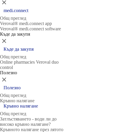
Затвори
medi.connect
Общ преглед
Veroval® medi.connect app
Veroval® medi.connect software
Къде да закупя
Затвори
Къде да закупя
Общ преглед
Online pharmacies Veroval duo
control
Полезно
Затвори
Полезно
Общ преглед
Кръвно налягане
Кръвно налягане
Общ преглед
Затлъстяването - води ли до
високо кръвно налягане?
Кръвното налягане през лятото