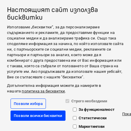
КЪДЕ ДА ЗАКУПЯ
Online pharmacies Veroval duo control
Настоящият сайт използва
ПОЛЕЗНО
бисквитки
Кръвно налягане
Висока телесна температура
CONTACT & MORE
Използваме „бисквитки“, за да персонализираме
Medi.connect Login
съдържанието и рекламите, да предоставяме функции на
Контакт
социални медии и да анализираме трафика си. Също така
ABOUT HARTMANN
споделяме информация за начина, по който използвате сайта
ни, с партньорските си социални медии, рекламните си
ПРОДУКТИ
партньори и партньори за анализ, които може да я
MEDI.CONNECT
комбинират с друга предоставена им от Вас информация или
с такава, която са събрали от ползването от Ваша страна на
КЪДЕ ДА ЗАКУПЯ
услугите им. Ако продължавате да използвате нашия уебсайт,
ПОЛЕЗНО
Вие се съгласявате с нашите "бисквитки".
CONTACT & MORE
Допълнителна информация можете да намерите в
нашата
политика за бисквитки
.
Facebook
Строго необходими
Позволи избора
YouTube
За функционалност
Пок
Позволи всички бисквитки
Публикуване и авторски права
Статистически
ЗАЩИТА НА ДАННИТЕ
Политика за използване на бисквитки
Маркетингови