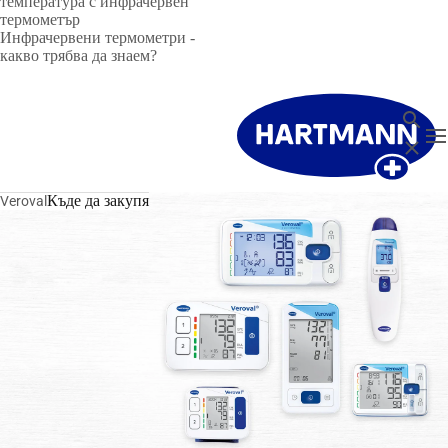
температура с инфрачервен
термометър
Инфрачервени термометри -
какво трябва да знаем?
търсен
T
Затвор
Къде да закупя
Veroval