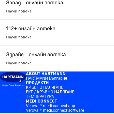
Запад - онлайн аптека
Научи повече
112+ онлайн аптека
Научи повече
Здраве - онлайн аптека
Научи повече
ABOUT HARTMANN
HARTMANN България
ПРОДУКТИ
КРЪВНО НАЛЯГАНЕ
ЕКГ / КРЪВНО НАЛЯГАНЕ
ТЕМПЕРАТУРА
MEDI.CONNECT
Veroval® medi.connect app
Veroval® medi.connect software