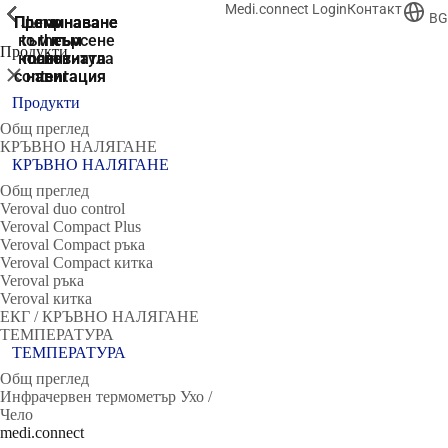
Medi.connect Login
Контакт
ShowPrevious
ShowPrevious
ShowPrevious
ShowPrevious
ShowPrevious
ShowPrevious
ShowPrevious
ShowPrevious
BG
Преминаване
Преминаване
Преминаване
Преминаване
Jump
към търсене
to the
към
към
към
Продукти
колонтитула
main
основната
основната
Затвори
content
навигация
навигация
Продукти
Общ преглед
КРЪВНО НАЛЯГАНЕ
КРЪВНО НАЛЯГАНЕ
Общ преглед
Veroval duo control
Veroval Compact Plus
Veroval Compact ръка
Veroval Compact китка
Veroval ръка
Veroval китка
ЕКГ / КРЪВНО НАЛЯГАНЕ
ТЕМПЕРАТУРА
ТЕМПЕРАТУРА
Общ преглед
Инфрачервен термометър Ухо /
Чело
medi.connect