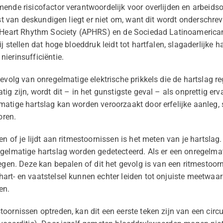
ende risicofactor verantwoordelijk voor overlijden en arbeidso
ijst van deskundigen liegt er niet om, want dit wordt onderschr
c Heart Rhythm Society (APHRS) en de Sociedad Latinoamerica
 stellen dat hoge bloeddruk leidt tot hartfalen, slagaderlijke ha
ierinsufficiëntie.
evolg van onregelmatige elektrische prikkels die de hartslag re
g zijn, wordt dit – in het gunstigste geval – als onprettig ervar
atige hartslag kan worden veroorzaakt door erfelijke aanleg, st
oren.
en of je lijdt aan ritmestoornissen is het meten van je hartsla
gelmatige hartslag worden gedetecteerd. Als er een onregelma
legen. Deze kan bepalen of dit het gevolg is van een ritmestoor
art- en vaatstelsel kunnen echter leiden tot onjuiste meetwaa
en.
oornissen optreden, kan dit een eerste teken zijn van een circu