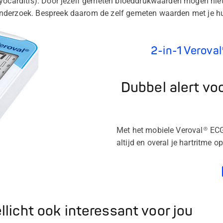
myocarditis). Door jezelf gemeten bloeddrukwaarden mogen ni
nderzoek. Bespreek daarom de zelf gemeten waarden met je hu
2-in-1 Verova
Dubbel alert vo
Met het mobiele Veroval® ECG
altijd en overal je hartritme
licht ook interessant voor jou