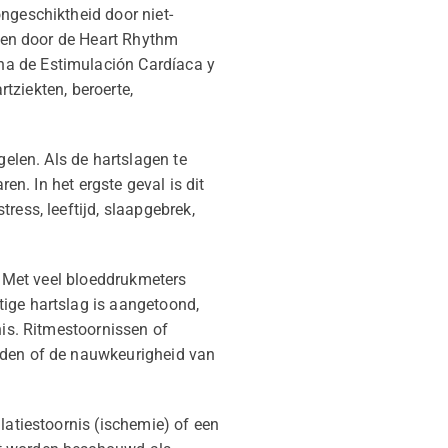
ngeschiktheid door niet-
even door de Heart Rhythm
na de Estimulación Cardíaca y
rtziekten, beroerte,
gelen. Als de hartslagen te
en. In het ergste geval is dit
ress, leeftijd, slaapgebrek,
g. Met veel bloeddrukmeters
tige hartslag is aangetoond,
nis. Ritmestoornissen of
rden of de nauwkeurigheid van
latiestoornis (ischemie) of een