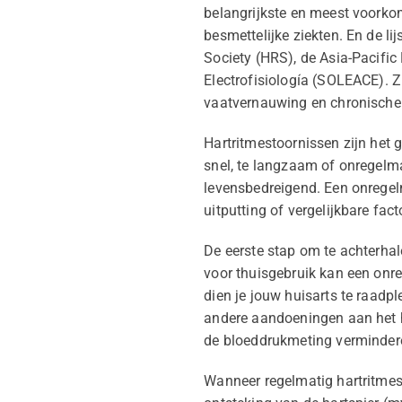
belangrijkste en meest voorkom
besmettelijke ziekten. En de l
Society (HRS), de Asia-Pacifi
Electrofisiología (SOLEACE). Zij
vaatvernauwing en chronische n
Hartritmestoornissen zijn het g
snel, te langzaam of onregelmati
levensbedreigend. Een onregelm
uitputting of vergelijkbare fact
De eerste stap om te achterhal
voor thuisgebruik kan een onre
dien je jouw huisarts te raadp
andere aandoeningen aan het h
de bloeddrukmeting verminder
Wanneer regelmatig hartritmest