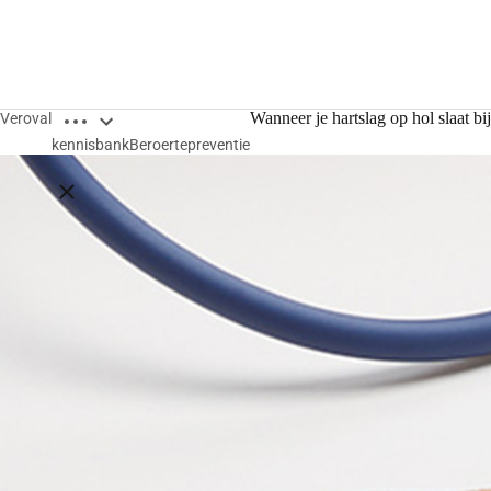
Open breadcrumbs
Wanneer je hartslag op hol slaat b
Veroval
kennisbank
Beroertepreventie
Close breadcrumbs