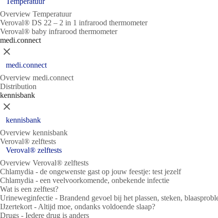
Temperatuur
Overview Temperatuur
Veroval® DS 22 – 2 in 1 infrarood thermometer
Veroval® baby infrarood thermometer
medi.connect
Sluit
medi.connect
Overview medi.connect
Distribution
kennisbank
Sluit
kennisbank
Overview kennisbank
Veroval® zelftests
Veroval® zelftests
Overview Veroval® zelftests
Chlamydia - de ongewenste gast op jouw feestje: test jezelf
Chlamydia - een veelvoorkomende, onbekende infectie
Wat is een zelftest?
Urineweginfectie - Brandend gevoel bij het plassen, steken, blaasprob
IJzertekort - Altijd moe, ondanks voldoende slaap?
Drugs - Iedere drug is anders