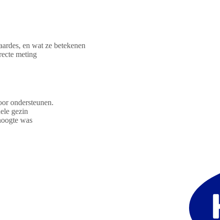
waardes, en wat ze betekenen
recte meting
oor ondersteunen.
ele gezin
 hoogte was