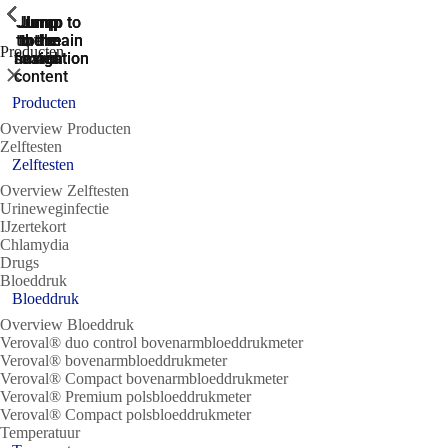
ShowPrevious
ShowPrevious
ShowPrevious
ShowPrevious
ShowPrevious
ShowPrevious
ShowPrevious
ShowPrevious
ShowPrevious
Jump
Jump
Jump
Jump to
Jump to
to the
to the
the main
the main
to the
Producten
search
navigation
navigation
footer
main
Sluit
content
Producten
Overview Producten
Zelftesten
Zelftesten
Overview Zelftesten
Urineweginfectie
IJzertekort
Chlamydia
Drugs
Bloeddruk
Bloeddruk
Overview Bloeddruk
Veroval® duo control bovenarmbloeddrukmeter
Veroval® bovenarmbloeddrukmeter
Veroval® Compact bovenarmbloeddrukmeter
Veroval® Premium polsbloeddrukmeter
Veroval® Compact polsbloeddrukmeter
Temperatuur