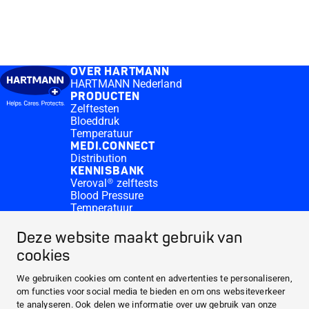
OVER HARTMANN
HARTMANN Nederland
PRODUCTEN
Zelftesten
Bloeddruk
Temperatuur
MEDI.CONNECT
Distribution
KENNISBANK
Veroval® zelftests
Blood Pressure
Temperatuur
Medi.connect Inloggen
Contact
Deze website maakt gebruik van
Waar te koop?
cookies
OVER HARTMANN
PRODUCTEN
We gebruiken cookies om content en advertenties te personaliseren,
om functies voor social media te bieden en om ons websiteverkeer
MEDI.CONNECT
te analyseren. Ook delen we informatie over uw gebruik van onze