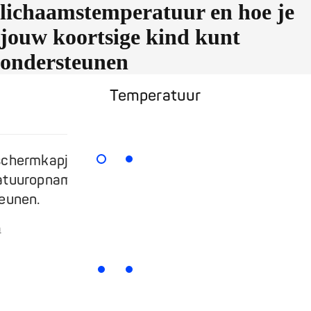
lichaamstemperatuur en hoe je
jouw koortsige kind kunt
ondersteunen
Temperatuur
schermkapjes de
Wat moe
tuuropname in het oor
Meer leze
eunen.
n