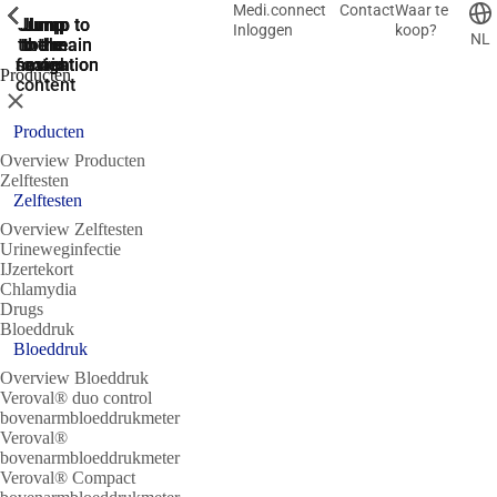
Medi.connect
Contact
Waar te
ShowPrevious
ShowPrevious
ShowPrevious
ShowPrevious
ShowPrevious
ShowPrevious
ShowPrevious
ShowPrevious
ShowPrevious
Jump
Jump
Jump
Jump to
Jump to
Inloggen
koop?
NL
to the
to the
the main
the main
to the
search
navigation
navigation
footer
main
Producten
content
Sluit
Producten
Overview Producten
Zelftesten
Zelftesten
Overview Zelftesten
Urineweginfectie
IJzertekort
Chlamydia
Drugs
Bloeddruk
Bloeddruk
Overview Bloeddruk
Veroval® duo control
bovenarmbloeddrukmeter
Veroval®
bovenarmbloeddrukmeter
Veroval® Compact