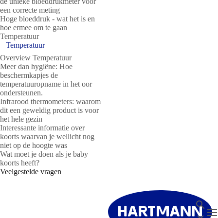
de unieke bloeddrukmeter voor
een correcte meting
Hoge bloeddruk - wat het is en
hoe ermee om te gaan
Temperatuur
Temperatuur
Overview Temperatuur
Meer dan hygiëne: Hoe
beschermkapjes de
temperatuuropname in het oor
ondersteunen.
Infrarood thermometers: waarom
dit een geweldig product is voor
het hele gezin
Interessante informatie over
koorts waarvan je wellicht nog
niet op de hoogte was
Wat moet je doen als je baby
koorts heeft?
Veelgestelde vragen
Zoeken
T
Sluit