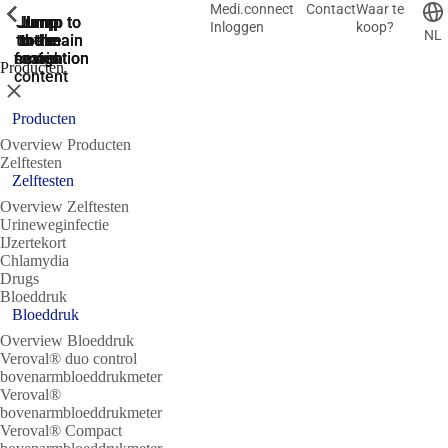
Medi.connect
Contact
Waar te
ShowPrevious
ShowPrevious
ShowPrevious
ShowPrevious
ShowPrevious
ShowPrevious
ShowPrevious
ShowPrevious
ShowPrevious
Jump
Jump
Jump
Jump to
Jump to
Inloggen
koop?
NL
to the
to the
the main
the main
to the
search
navigation
navigation
footer
main
Producten
content
Sluit
Producten
Overview Producten
Zelftesten
Zelftesten
Overview Zelftesten
Urineweginfectie
IJzertekort
Chlamydia
Drugs
Bloeddruk
Bloeddruk
Overview Bloeddruk
Veroval® duo control
bovenarmbloeddrukmeter
Veroval®
bovenarmbloeddrukmeter
Veroval® Compact