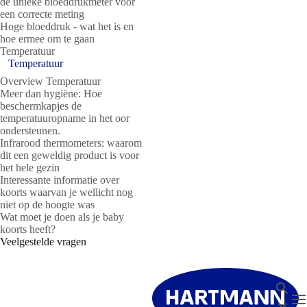
de unieke bloeddrukmeter voor
een correcte meting
Hoge bloeddruk - wat het is en
hoe ermee om te gaan
Temperatuur
Temperatuur
Overview Temperatuur
Meer dan hygiëne: Hoe
beschermkapjes de
temperatuuropname in het oor
ondersteunen.
Infrarood thermometers: waarom
dit een geweldig product is voor
het hele gezin
Interessante informatie over
koorts waarvan je wellicht nog
niet op de hoogte was
Wat moet je doen als je baby
koorts heeft?
Veelgestelde vragen
Zoeken
T
Sluit