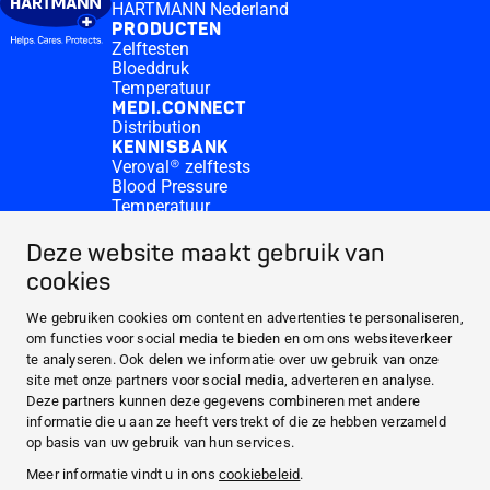
HARTMANN Nederland
PRODUCTEN
Zelftesten
Bloeddruk
Temperatuur
MEDI.CONNECT
Distribution
KENNISBANK
Veroval® zelftests
Blood Pressure
Temperatuur
Medi.connect Inloggen
Contact
Deze website maakt gebruik van
Waar te koop?
cookies
OVER HARTMANN
PRODUCTEN
We gebruiken cookies om content en advertenties te personaliseren,
om functies voor social media te bieden en om ons websiteverkeer
MEDI.CONNECT
te analyseren. Ook delen we informatie over uw gebruik van onze
KENNISBANK
site met onze partners voor social media, adverteren en analyse.
Deze partners kunnen deze gegevens combineren met andere
informatie die u aan ze heeft verstrekt of die ze hebben verzameld
Facebook
op basis van uw gebruik van hun services.
Meer informatie vindt u in ons
cookiebeleid
.
YouTube