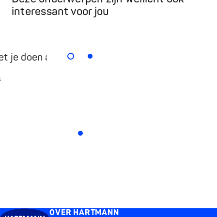
interessant voor jou
t je doen als je baby koorts heeft?
Interes
waarvan
n
was
Meer leze
OVER HARTMANN