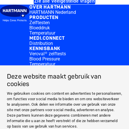
Zie alle Veelgestelde vragen
OVER HARTMANN
HARTMANN Nederland
PRODUCTEN
Zelftesten
Bloeddruk
Temperatuur
MEDI.CONNECT
Distribution
KENNISBANK
Veroval® zelftests
Blood Pressure
Temperatuur
Medi.connect Inloggen
Contact
Deze website maakt gebruik van
Waar te koop?
cookies
OVER HARTMANN
PRODUCTEN
We gebruiken cookies om content en advertenties te personaliseren,
om functies voor social media te bieden en om ons websiteverkeer
MEDI.CONNECT
te analyseren. Ook delen we informatie over uw gebruik van onze
KENNISBANK
site met onze partners voor social media, adverteren en analyse.
Deze partners kunnen deze gegevens combineren met andere
informatie die u aan ze heeft verstrekt of die ze hebben verzameld
Facebook
op basis van uw gebruik van hun services.