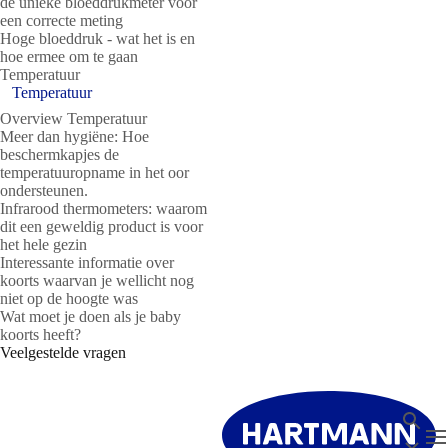
de unieke bloeddrukmeter voor
een correcte meting
Hoge bloeddruk - wat het is en
hoe ermee om te gaan
Temperatuur
Temperatuur
Overview Temperatuur
Meer dan hygiëne: Hoe
beschermkapjes de
temperatuuropname in het oor
ondersteunen.
Infrarood thermometers: waarom
dit een geweldig product is voor
het hele gezin
Interessante informatie over
koorts waarvan je wellicht nog
niet op de hoogte was
Wat moet je doen als je baby
koorts heeft?
Veelgestelde vragen
Zoeken
T
Sluit