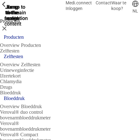
Medi.connect
Contact
Waar te
ShowPrevious
ShowPrevious
ShowPrevious
ShowPrevious
ShowPrevious
ShowPrevious
ShowPrevious
ShowPrevious
ShowPrevious
Jump
Jump
Jump
Jump to
Jump to
Inloggen
koop?
NL
to the
to the
the main
the main
to the
search
navigation
navigation
footer
main
Producten
content
Sluit
Producten
Overview Producten
Zelftesten
Zelftesten
Overview Zelftesten
Urineweginfectie
IJzertekort
Chlamydia
Drugs
Bloeddruk
Bloeddruk
Overview Bloeddruk
Veroval® duo control
bovenarmbloeddrukmeter
Veroval®
bovenarmbloeddrukmeter
Veroval® Compact