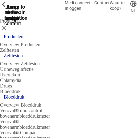
Medi.connect
Contact
Waar te
ShowPrevious
ShowPrevious
ShowPrevious
ShowPrevious
ShowPrevious
ShowPrevious
ShowPrevious
ShowPrevious
ShowPrevious
Jump
Jump
Jump
Jump to
Jump to
Inloggen
koop?
NL
to the
to the
the main
the main
to the
search
navigation
navigation
footer
main
Producten
content
Sluit
Producten
Overview Producten
Zelftesten
Zelftesten
Overview Zelftesten
Urineweginfectie
IJzertekort
Chlamydia
Drugs
Bloeddruk
Bloeddruk
Overview Bloeddruk
Veroval® duo control
bovenarmbloeddrukmeter
Veroval®
bovenarmbloeddrukmeter
Veroval® Compact