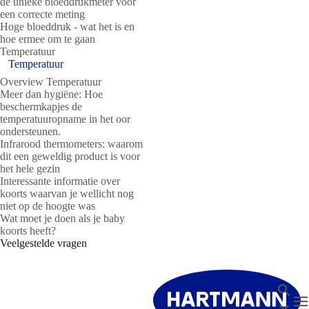
de unieke bloeddrukmeter voor
een correcte meting
Hoge bloeddruk - wat het is en
hoe ermee om te gaan
Temperatuur
Temperatuur
Overview Temperatuur
Meer dan hygiëne: Hoe
beschermkapjes de
temperatuuropname in het oor
ondersteunen.
Infrarood thermometers: waarom
dit een geweldig product is voor
het hele gezin
Interessante informatie over
koorts waarvan je wellicht nog
niet op de hoogte was
Wat moet je doen als je baby
koorts heeft?
Veelgestelde vragen
Zoeken
T
Sluit