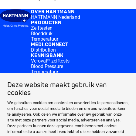
OVER HARTMANN
HARTMANN Nederland
PRODUCTEN
Zelftesten
Bloeddruk
Temperatuur
MEDI.CONNECT
Distribution
KENNISBANK
Veroval® zelftests
Blood Pressure
Temperatuur
Medi.connect Inloggen
Contact
Deze website maakt gebruik van
Waar te koop?
cookies
OVER HARTMANN
PRODUCTEN
We gebruiken cookies om content en advertenties te personaliseren,
om functies voor social media te bieden en om ons websiteverkeer
MEDI.CONNECT
te analyseren. Ook delen we informatie over uw gebruik van onze
KENNISBANK
site met onze partners voor social media, adverteren en analyse.
Deze partners kunnen deze gegevens combineren met andere
informatie die u aan ze heeft verstrekt of die ze hebben verzameld