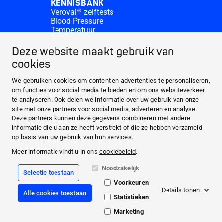
KENNISBANK
Veroval® zelftests
Blood Pressure
Temperatuur
Medi.connect Inloggen
Contact
Deze website maakt gebruik van
Waar te koop?
cookies
OVER HARTMANN
PRODUCTEN
We gebruiken cookies om content en advertenties te personaliseren,
om functies voor social media te bieden en om ons websiteverkeer
MEDI.CONNECT
te analyseren. Ook delen we informatie over uw gebruik van onze
KENNISBANK
site met onze partners voor social media, adverteren en analyse.
Deze partners kunnen deze gegevens combineren met andere
informatie die u aan ze heeft verstrekt of die ze hebben verzameld
Facebook
op basis van uw gebruik van hun services.
Meer informatie vindt u in ons
cookiebeleid
.
YouTube
Noodzakelijk
Selectie toestaan
Juridisch
Voorkeuren
Cookiebeleid
Details tonen
Alle cookies toestaan
Privacyverklaring
Statistieken
Algemene voorwaarden
Marketing
© 2026 PAUL HARTMANN BV · Nederland