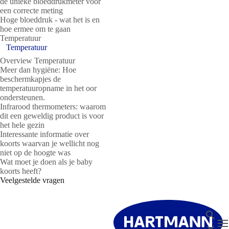
de unieke bloeddrukmeter voor
een correcte meting
Hoge bloeddruk - wat het is en
hoe ermee om te gaan
Temperatuur
Temperatuur
Overview Temperatuur
Meer dan hygiëne: Hoe
beschermkapjes de
temperatuuropname in het oor
ondersteunen.
Infrarood thermometers: waarom
dit een geweldig product is voor
het hele gezin
Interessante informatie over
koorts waarvan je wellicht nog
niet op de hoogte was
Wat moet je doen als je baby
koorts heeft?
Veelgestelde vragen
Zoeken
T
Sluit