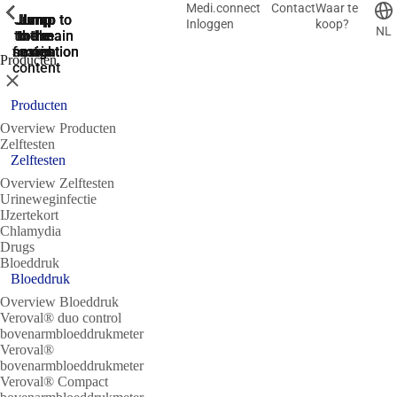
Medi.connect
Contact
Waar te
ShowPrevious
ShowPrevious
ShowPrevious
ShowPrevious
ShowPrevious
ShowPrevious
ShowPrevious
ShowPrevious
ShowPrevious
Jump
Jump
Jump
Jump to
Jump to
Inloggen
koop?
NL
to the
to the
the main
the main
to the
search
navigation
navigation
footer
main
Producten
content
Sluit
Producten
Overview Producten
Zelftesten
Zelftesten
Overview Zelftesten
Urineweginfectie
IJzertekort
Chlamydia
Drugs
Bloeddruk
Bloeddruk
Overview Bloeddruk
Veroval® duo control
bovenarmbloeddrukmeter
Veroval®
bovenarmbloeddrukmeter
Veroval® Compact