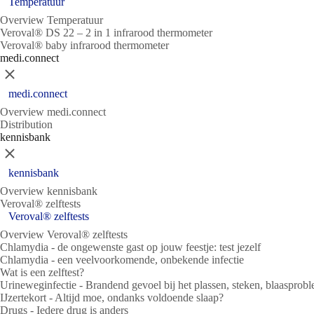
Temperatuur
Overview Temperatuur
Veroval® DS 22 – 2 in 1 infrarood thermometer
Veroval® baby infrarood thermometer
medi.connect
Sluit
medi.connect
Overview medi.connect
Distribution
kennisbank
Sluit
kennisbank
Overview kennisbank
Veroval® zelftests
Veroval® zelftests
Overview Veroval® zelftests
Chlamydia - de ongewenste gast op jouw feestje: test jezelf
Chlamydia - een veelvoorkomende, onbekende infectie
Wat is een zelftest?
Urineweginfectie - Brandend gevoel bij het plassen, steken, blaasprob
IJzertekort - Altijd moe, ondanks voldoende slaap?
Drugs - Iedere drug is anders