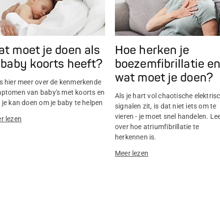
t moet je doen als
Hoe herken je
 baby koorts heeft?
boezemfibrillatie e
wat moet je doen?
s hier meer over de kenmerkende
ptomen van baby's met koorts en
Als je hart vol chaotische elektris
 je kan doen om je baby te helpen
signalen zit, is dat niet iets om te
vieren - je moet snel handelen. Le
r lezen
over hoe atriumfibrillatie te
herkennen is.
Meer lezen