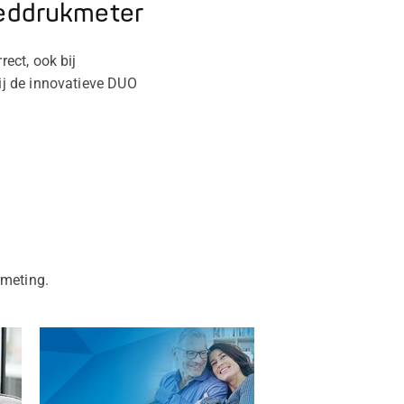
eddrukmeter
ect, ook bij
ij de innovatieve DUO
rmeting.