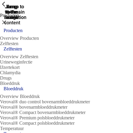
ShowPrevious
ShowPrevious
ShowPrevious
ShowPrevious
ShowPrevious
ShowPrevious
ShowPrevious
ShowPrevious
ShowPrevious
Jump
Jump
Jump
Jump to
Jump to
to the
to the
the main
the main
to the
Producten
search
navigation
navigation
footer
main
Sluit
content
Producten
Overview Producten
Zelftesten
Zelftesten
Overview Zelftesten
Urineweginfectie
IJzertekort
Chlamydia
Drugs
Bloeddruk
Bloeddruk
Overview Bloeddruk
Veroval® duo control bovenarmbloeddrukmeter
Veroval® bovenarmbloeddrukmeter
Veroval® Compact bovenarmbloeddrukmeter
Veroval® Premium polsbloeddrukmeter
Veroval® Compact polsbloeddrukmeter
Temperatuur