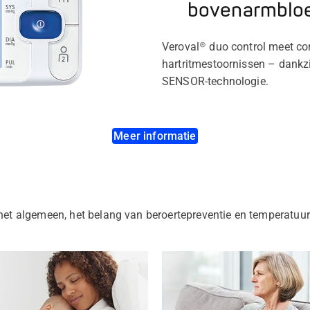
bovenarmblo
Veroval® duo control meet corr
hartritmestoornissen – dankz
SENSOR-technologie.
Meer informatie
n het algemeen, het belang van beroertepreventie en temperatuu