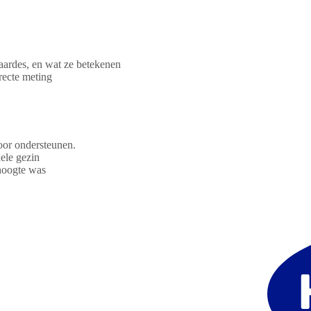
waardes, en wat ze betekenen
recte meting
oor ondersteunen.
ele gezin
 hoogte was