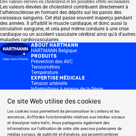
Des valeurs élevées en cholestérol et les possibles effets secondaires
Les valeurs élevées de cholestérol contribuent directement à
l'athérosclérose en formant des dépôts sur les parois des
vaisseaux sanguins. Cet état passe souvent inaperçu pendant
des années. Il affaiblit le muscle cardiaque, et donc aussi la
circulation sanguine, et cela peut même conduire à une crise
cardiaque ou un accident vasculaire cérébral ainsi qu'à d'autres
maladies cardiovasculaires.
ABOUT HARTMANN
HARTMANN Belgique
PRODUITS
Prévention des AVC
Tensiomètres
Température
EXPERTISE MÉDICALE
Tension artérielle
Informations à propos de la fièvre
CONTACT & MORE
Medi.connect Login
Ce site Web utilise des cookies
Contactez-nous
FAQ
Les cookies nous permettent de personnaliser le contenu et les
ABOUT HARTMANN
annonces, d'offrirdes fonctionnalités relatives aux médias sociaux
et d'analyser notre trafic. Nous partageons également des
PRODUITS
informations sur l'utilisation de notre site avecnos partenaires de
EXPERTISE MÉDICALE
médias sociaux, de publicité et d'analyse, qui peuventcombiner