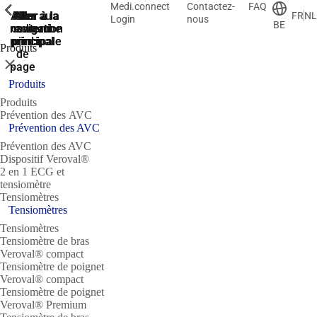
Medi.connect
Contactez-
FAQ
ShowPrevious
ShowPrevious
ShowPrevious
ShowPrevious
ShowPrevious
ShowPrevious
ShowPrevious
Aller
Aller au
Aller à la
Aller à la
Aller à la
FR
NL
Login
nous
BE
recherche
navigation
navigation
contenu
au
principal
principale
principale
pied
Produits
de
Fermer
page
Produits
Produits
Prévention des AVC
Prévention des AVC
Prévention des AVC
Dispositif Veroval®
2 en 1 ECG et
tensiomètre
Tensiomètres
Tensiomètres
Tensiomètres
Tensiomètre de bras
Veroval® compact
Tensiomètre de poignet
Veroval® compact
Tensiomètre de poignet
Veroval® Premium