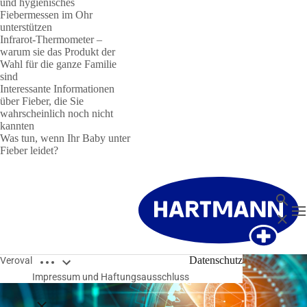
und hygienisches
Fiebermessen im Ohr
unterstützen
Infrarot-Thermometer –
warum sie das Produkt der
Wahl für die ganze Familie
sind
Interessante Informationen
über Fieber, die Sie
wahrscheinlich noch nicht
kannten
Was tun, wenn Ihr Baby unter
Fieber leidet?
Suche
N
Schließ
Breadcrumbs öffnen
Datenschutz
Veroval
Impressum und Haftungsausschluss
Breadcrumbs schließen