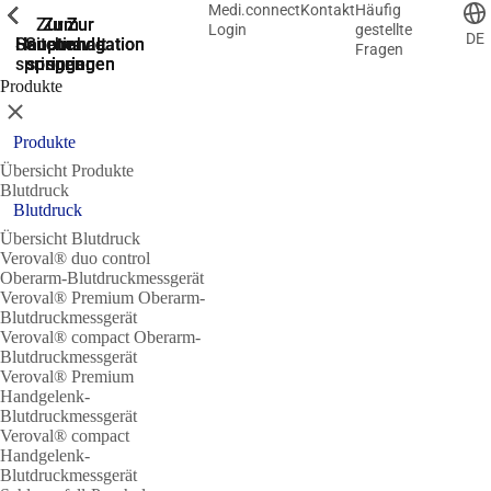
Medi.connect
Kontakt
Häufig
Zeige vorherige
Zeige vorherige
Zeige vorherige
Zeige vorherige
Zeige vorherige
Zeige vorherige
Zeige vorherige
Zeige vorherige
Zeige vorherige
Zur
Zum
Zum
Zur
Zur
Login
gestellte
DE
Hauptnavigation
Hauptnavigation
Hauptinhalt
Seitenende
Suche
Fragen
springen
springen
springen
springen
springen
Produkte
Schließen
Produkte
Übersicht Produkte
Blutdruck
Blutdruck
Übersicht Blutdruck
Veroval® duo control
Oberarm-Blutdruckmessgerät
Veroval® Premium Oberarm-
Blutdruckmessgerät
Veroval® compact Oberarm-
Blutdruckmessgerät
Veroval® Premium
Handgelenk-
Blutdruckmessgerät
Veroval® compact
Handgelenk-
Blutdruckmessgerät