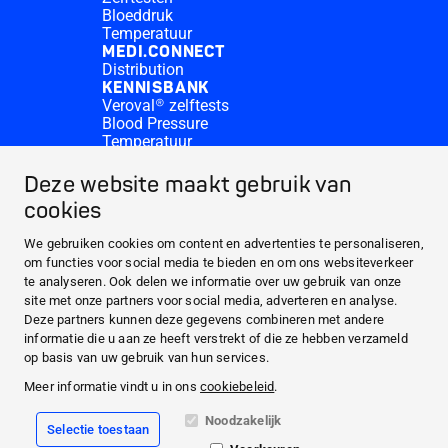
Bloeddruk
Temperatuur
MEDI.CONNECT
Distribution
KENNISBANK
Veroval® zelftests
Blood Pressure
Temperatuur
Medi.connect Inloggen
Contact
Deze website maakt gebruik van
Waar te koop?
cookies
OVER HARTMANN
PRODUCTEN
We gebruiken cookies om content en advertenties te personaliseren,
om functies voor social media te bieden en om ons websiteverkeer
MEDI.CONNECT
te analyseren. Ook delen we informatie over uw gebruik van onze
KENNISBANK
site met onze partners voor social media, adverteren en analyse.
Deze partners kunnen deze gegevens combineren met andere
informatie die u aan ze heeft verstrekt of die ze hebben verzameld
Facebook
op basis van uw gebruik van hun services.
Meer informatie vindt u in ons
cookiebeleid
.
YouTube
Noodzakelijk
Selectie toestaan
Juridisch