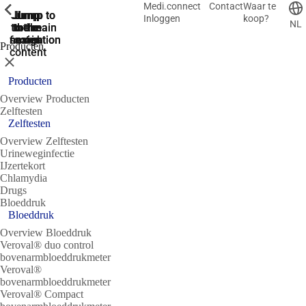
Medi.connect
Contact
Waar te
ShowPrevious
ShowPrevious
ShowPrevious
ShowPrevious
ShowPrevious
ShowPrevious
ShowPrevious
ShowPrevious
ShowPrevious
Jump
Jump
Jump
Jump to
Jump to
Inloggen
koop?
NL
to the
to the
the main
the main
to the
search
navigation
navigation
footer
main
Producten
content
Sluit
Producten
Overview Producten
Zelftesten
Zelftesten
Overview Zelftesten
Urineweginfectie
IJzertekort
Chlamydia
Drugs
Bloeddruk
Bloeddruk
Overview Bloeddruk
Veroval® duo control
bovenarmbloeddrukmeter
Veroval®
bovenarmbloeddrukmeter
Veroval® Compact