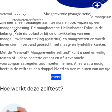
Open breadcrumbs
Maagpreventie (maagbacterie)
Veroval
Symptomen zoals maagpijn, misselijkheid en brandend maagzuur
Producten
Zelftesten
zijn niet alleen onaangenaam, ze kunnen ook wijzen op een
maagaandoening. De maagbacterie Helicobacter Pylori is de
Close breadcrumbs
belangrijkste risicofactor bij de ontwikkeling van een
maagslijmvliesontsteking (gastritis) en maagzweren en wordt
bovendien in verband gebracht met maag- en lymfeklierkanker.
Met de “Veroval® Maagpreventie zelftest” kunt u snel en veilig
testen of u deze bacterie draagt en of u eventuele
voorzorgsmaatregelen zou moeten nemen. Alles wat u nodig
heeft is de zelftest, een druppel bloed en tien minuten van uw tijd.
meer
Hoe werkt deze zelftest?