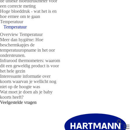
de unieke bloeddrukmeter voor
een correcte meting
Hoge bloeddruk - wat het is en
hoe ermee om te gaan
Temperatuur
Temperatuur
Overview Temperatuur
Meer dan hygiëne: Hoe
beschermkapjes de
temperatuuropname in het oor
ondersteunen.
Infrarood thermometers: waarom
dit een geweldig product is voor
het hele gezin
Interessante informatie over
koorts waarvan je wellicht nog
niet op de hoogte was
Wat moet je doen als je baby
koorts heeft?
Veelgestelde vragen
Zoeken
T
Sluit