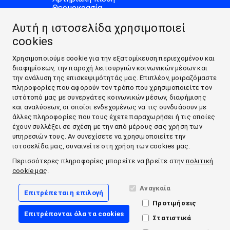
Θερμοκρασία
MEDI.CONNECT
Αυτή η ιστοσελίδα χρησιμοποιεί
Veroval® medi.connect software
Veroval® medi.connect app
cookies
ΠΛΗΡΟΦΟΡΊΕΣ
Αρτηριακή Πιέση
Χρησιμοποιούμε cookie για την εξατομίκευση περιεχομένου και
Περισσότερες πληροφορίες για τον πυρετό
διαφημίσεων, την παροχή λειτουργιών κοινωνικών μέσων και
ΕΠΙΚΟΙΝΩΝΊΑ & ΆΛΛΑ
την ανάλυση της επισκεψιμότητάς μας. Επιπλέον, μοιραζόμαστε
Επικοινωνία
πληροφορίες που αφορούν τον τρόπο που χρησιμοποιείτε τον
ΣΧΕΤΙΚΆ ΜΕ ΤΗΝ HARTMANN
ιστότοπό μας με συνεργάτες κοινωνικών μέσων, διαφήμισης
ΠΡΟΪΌΝΤΑ
και αναλύσεων, οι οποίοι ενδεχομένως να τις συνδυάσουν με
άλλες πληροφορίες που τους έχετε παραχωρήσει ή τις οποίες
MEDI.CONNECT
έχουν συλλέξει σε σχέση με την από μέρους σας χρήση των
ΠΛΗΡΟΦΟΡΊΕΣ
υπηρεσιών τους. Αν συνεχίσετε να χρησιμοποιείτε την
ΕΠΙΚΟΙΝΩΝΊΑ & ΆΛΛΑ
ιστοσελίδα μας, συναινείτε στη χρήση των cookies μας.
Περισσότερες πληροφορίες μπορείτε να βρείτε στην
πολιτική
Facebook
cookie μας
.
YouTube
Αναγκαία
Επιτρέπεται η επιλογή
Προτιμήσεις
Νομικοί όροι
Επιτρέπονται όλα τα cookies
CookiePolicy
Στατιστικά
Δήλωση αποποίησης ευθύνης σχετικά με την προστασία