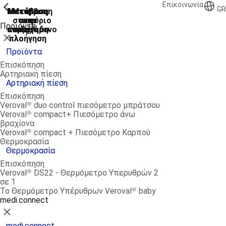
Επικοινωνία
ShowPrevious
ShowPrevious
ShowPrevious
ShowPrevious
ShowPrevious
ShowPrevious
ShowPrevious
GR
Μετάβαση
Μετάβαση
Μετάβαση
Μετάβαση
Μετάβαση
στο κύριο
στην
στην
στην
στο
Προϊόντα
αναζήτηση
περιεχόμενο
υποσέλιδο
κύρια
κύρια
Κλείσιμο
πλοήγηση
πλοήγηση
Προϊόντα
Επισκόπηση
Αρτηριακή πίεση
Αρτηριακή πίεση
Επισκόπηση
Veroval® duo control πιεσόμετρο μπράτσου
Veroval® compact+ Πιεσόμετρο άνω
βραχίονα
Veroval® compact + Πιεσόμετρο Καρπού
Θερμοκρασία
Θερμοκρασία
Επισκόπηση
Veroval® DS22 - Θερμόμετρο Υπερυθρών 2
σε 1
Το Θερμόμετρο Υπέρυθρων Veroval® baby
medi.connect
Κλείσιμο
medi.connect