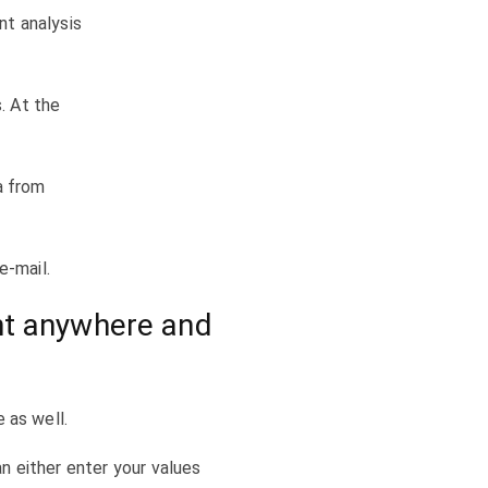
nt analysis
. At the
a from
e-mail.
nt anywhere and
 as well.
an either enter your values