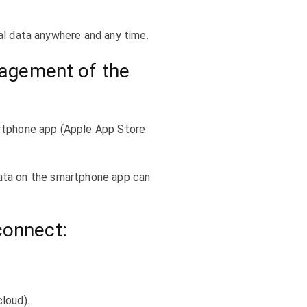
al data anywhere and any time.
agement of the
rtphone app (
Apple App Store
 data on the smartphone app can
connect:
loud).