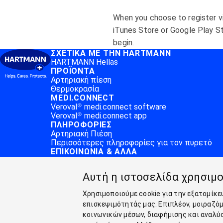
When you choose to register v
iTunes Store or Google Play S
begin.
ΣΧΕΤΙΚΆ ΜΕ ΤΗΝ HARTMANN
HARTMANN Hellas
ΠΡΟΪΌΝΤΑ
Αρτηριακή πίεση
Θερμοκρασία
MEDI.CONNECT
Veroval® medi.connect software
Veroval® medi.connect app
ΠΛΗΡΟΦΟΡΊΕΣ
Αρτηριακή Πιέση
Περισσότερες πληροφορίες για τον πυρετό
ΕΠΙΚΟΙΝΩΝΊΑ & ΆΛΛΑ
Επικοινωνία
ΣΧΕΤΙΚΆ ΜΕ ΤΗΝ HARTMANN
Αυτή η ιστοσελίδα χρησιμο
ΠΡΟΪΌΝΤΑ
Χρησιμοποιούμε cookie για την εξατομίκε
MEDI.CONNECT
επισκεψιμότητάς μας. Επιπλέον, μοιραζό
ΠΛΗΡΟΦΟΡΊΕΣ
κοινωνικών μέσων, διαφήμισης και αναλύσ