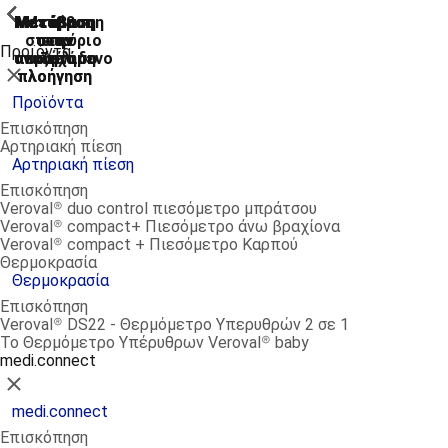
ShowPrevious
ShowPrevious
ShowPrevious
ShowPrevious
ShowPrevious
ShowPrevious
ShowPrevious
Μετάβαση
Μετάβαση
Μετάβαση
Μετάβαση
Μετάβαση
στο κύριο
στην
στην
στην
στο
Προϊόντα
αναζήτηση
περιεχόμενο
υποσέλιδο
κύρια
κύρια
Κλείσιμο
πλοήγηση
πλοήγηση
Προϊόντα
Επισκόπηση
Αρτηριακή πίεση
Αρτηριακή πίεση
Επισκόπηση
Veroval® duo control πιεσόμετρο μπράτσου
Veroval® compact+ Πιεσόμετρο άνω βραχίονα
Veroval® compact + Πιεσόμετρο Καρπού
Θερμοκρασία
Θερμοκρασία
Επισκόπηση
Veroval® DS22 - Θερμόμετρο Υπερυθρών 2 σε 1
Το Θερμόμετρο Υπέρυθρων Veroval® baby
medi.connect
Κλείσιμο
medi.connect
Επισκόπηση