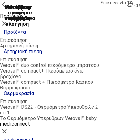
Επικοινωνία
ShowPrevious
ShowPrevious
ShowPrevious
ShowPrevious
ShowPrevious
ShowPrevious
ShowPrevious
GR
Μετάβαση
Μετάβαση
Μετάβαση
Μετάβαση
Μετάβαση
στο κύριο
στην
στην
στην
στο
Προϊόντα
αναζήτηση
περιεχόμενο
υποσέλιδο
κύρια
κύρια
Κλείσιμο
πλοήγηση
πλοήγηση
Προϊόντα
Επισκόπηση
Αρτηριακή πίεση
Αρτηριακή πίεση
Επισκόπηση
Veroval® duo control πιεσόμετρο μπράτσου
Veroval® compact+ Πιεσόμετρο άνω
βραχίονα
Veroval® compact + Πιεσόμετρο Καρπού
Θερμοκρασία
Θερμοκρασία
Επισκόπηση
Veroval® DS22 - Θερμόμετρο Υπερυθρών 2
σε 1
Το Θερμόμετρο Υπέρυθρων Veroval® baby
medi.connect
Κλείσιμο
medi.connect