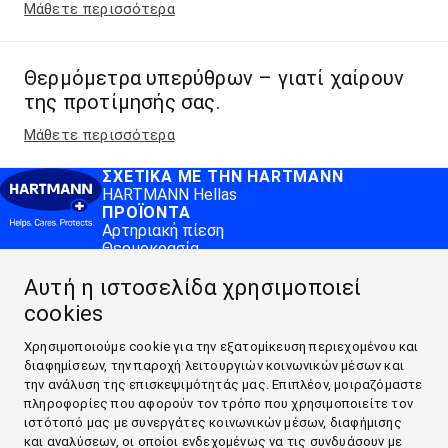
Μάθετε περισσότερα
Θερμόμετρα υπερύθρων – γιατί χαίρουν
της προτίμησής σας.
Μάθετε περισσότερα
ΣΧΕΤΙΚΆ ΜΕ ΤΗΝ HARTMANN
HARTMANN Hellas
ΠΡΟΪΌΝΤΑ
Αρτηριακή πίεση
Θερμοκρασία
MEDI.CONNECT
Αυτή η ιστοσελίδα χρησιμοποιεί
Veroval® medi.connect software
Veroval® medi.connect app
cookies
ΠΛΗΡΟΦΟΡΊΕΣ
Αρτηριακή Πιέση
Χρησιμοποιούμε cookie για την εξατομίκευση περιεχομένου και
Περισσότερες πληροφορίες για τον πυρετό
διαφημίσεων, την παροχή λειτουργιών κοινωνικών μέσων και
ΕΠΙΚΟΙΝΩΝΊΑ & ΆΛΛΑ
την ανάλυση της επισκεψιμότητάς μας. Επιπλέον, μοιραζόμαστε
Επικοινωνία
πληροφορίες που αφορούν τον τρόπο που χρησιμοποιείτε τον
ΣΧΕΤΙΚΆ ΜΕ ΤΗΝ HARTMANN
ιστότοπό μας με συνεργάτες κοινωνικών μέσων, διαφήμισης
ΠΡΟΪΌΝΤΑ
και αναλύσεων, οι οποίοι ενδεχομένως να τις συνδυάσουν με