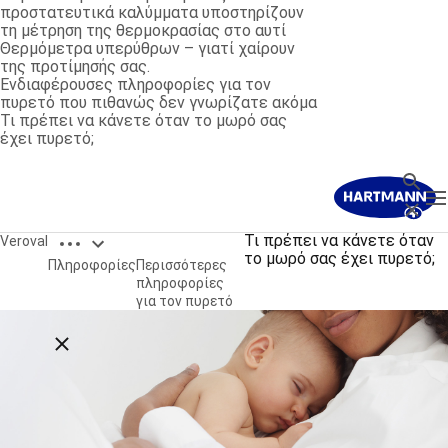
προστατευτικά καλύμματα υποστηρίζουν
τη μέτρηση της θερμοκρασίας στο αυτί
Θερμόμετρα υπερύθρων – γιατί χαίρουν
της προτίμησής σας.
Ενδιαφέρουσες πληροφορίες για τον
πυρετό που πιθανώς δεν γνωρίζατε ακόμα
Τι πρέπει να κάνετε όταν το μωρό σας
έχει πυρετό;
Όρος 
T
Κλείσι
Open breadcrumbs
Τι πρέπει να κάνετε όταν
Veroval
το μωρό σας έχει πυρετό;
Πληροφορίες
Περισσότερες
πληροφορίες
για τον πυρετό
Close breadcrumbs