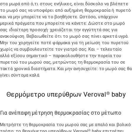
στα μωρά από ό,τι στους ενήλικες, είναι δύσκολο να βλέπετε
το μωρό σας να υποφέρει από αυξημένη θερμοκρασία ή πυρετό
και να μην μπορείτε να το βοηθήσετε. Ωστόσο, υπάρχουν
μερικά πράγματα που μπορείτε να κάνετε: Δώστε στο μωρό
σας ιδιαίτερη προσοχή· χρειάζεται την εγγύτητά σας για
ανακούφιση. Βεβαιωθείτε ότι το μωρό σας πίνει αρκετά υγρά.
Μην του χορηγείτε ποτέ φάρμακα για τη μείωση του πυρετού
χωρίς να συμβουλευτείτε τον γιατρό σας. Και – τελευταίο
αλλά εξίσου σημαντικό – παρακολουθήστε την πορεία του
πυρετού του μωρού σας, μετρώντας τη θερμοκρασία του σε
τακτά χρονικά διαστήματα. Και μην ανησυχείτε: το μωρό σας θα
γίνει σύντομα καλά.
Θερμόμετρο υπερύθρων Veroval® baby
Για ανέπαφη μέτρηση θερμοκρασίας στο μέτωπο
Μετρήστε τη θερμοκρασία του μωρού σας με απαλό και βολικό
τρόπο: το θερμόμετρο υπερύθρων Veroval® baby επιτρέπει