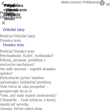
Medi.connect Prihlásenie
ShowPrevious
ShowPrevious
ShowPrevious
ShowPrevious
ShowPrevious
SK
Prejsť na
Prejsť na
Prejsť
Prejsť
Prejsť na
vyhľadávanie
hlavnú
hlavnú
na
na
Produkty
navigáciu
navigáciu
hlavný
pätičku
Dôležité fakty
obsah
Zatvoriť
Dôležité fakty
Prehľad Dôležité fakty
Domáce testy
Domáce testy
Prehľad Domáce testy
Prechladnutie. Kašeľ. Antibiotiká?
Pálenie, pichanie, problémy s
močovým mechúrom?
Ste stále unavení – napriek dostatku
spánku?
Helicobacter pylori: baktérie
spôsobujúce žalúdočné problémy
Vaše črevá sú vám prospešné –
prospievajte im aj vy
Viete, aký máte stupeň cholesterolu?
Chlamýdie – častá infekcia, o ktorej
mnohí nič nevedia
Alergia: Veľmi citlivá téma