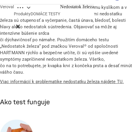
Open breadcrumbs
Nedostatok železa
Veroval
Železo hrá dôležitú úlohu v zásobovaní organizmu kyslíkom a v
energetickom metabolizme.
Typickými príznakmi nedostatku
Produkty
DOMÁCE TESTY
železa sú otupenosť a vyčerpanie, častá únava, bledosť, bolesti
Close breadcrumbs
hlavy alebo nedostatok sústredenia. Objavovať sa môže aj
intenzívne búšenie srdca
či dýchavičnosť po námahe.
Použitím domáceho testu
„Nedostatok železa“ pod značkou Veroval® od spoločnosti
HARTMANN rýchlo a bezpečne určíte, či sú vyššie uvedené
symptómy zapríčinené nedostatkom železa. Všetko,
čo na to potrebujete, je kvapka krvi z končeka prsta a desať minút
vášho času.
Viac informácií
k
problematike
nedostatku
železa
nájdete TU
.
Ako test funguje