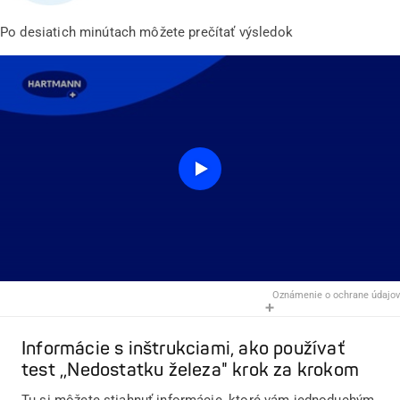
Po desiatich minútach môžete prečítať výsledok
Oznámenie o ochrane údajov
Informácie s inštrukciami, ako používať
test ,,Nedostatku železa" krok za krokom