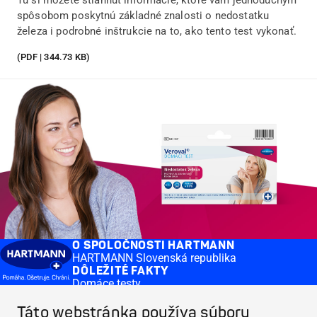
Tu si môžete stiahnuť informácie, ktoré vám jednoduchým
spôsobom poskytnú základné znalosti o nedostatku
železa i podrobné inštrukcie na to, ako tento test vykonať.
(PDF | 344.73 KB)
O SPOLOČNOSTI HARTMANN
HARTMANN Slovenská republika
DÔLEŽITÉ FAKTY
Domáce testy
Krvný tlak
ČASTO KLADENÉ OTÁZKY
Táto webstránka používa súbory