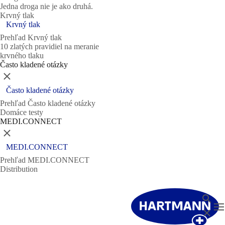
Jedna droga nie je ako druhá.
Krvný tlak
Krvný tlak
Prehľad Krvný tlak
10 zlatých pravidiel na meranie
krvného tlaku
Často kladené otázky
Zatvoriť
Často kladené otázky
Prehľad Často kladené otázky
Domáce testy
MEDI.CONNECT
Zatvoriť
MEDI.CONNECT
Prehľad MEDI.CONNECT
Distribution
Vyhl'ad
T
Zatvori