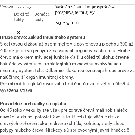
Open breadcrumbs
Vaše črevá sú vám prospešné –
Veroval
Vaše črevá sú vám prospešné – prospievajte
prospievajte im aj vy
Dôležité
Domáce
fakty
testy
aj vy im
Close breadcrumbs
Hrubé črevo: Základ imunitného systému
S celkovou dĺžkou až osem metrov a povrchovou plochou 300 až
400 m² je črevo jedným z najväčších orgánov nášho tela. Hrubé
črevo má okrem tráviacej funkcie ďalšiu dôležitú úlohu: črevné
baktérie vytvárajú mikrobiologickú rovnováhu ovplyvňujúcu
imunitný systém tela. Odborníci dokonca označujú hrubé črevo za
najúčinnejší orgán imunitnej obrany.
Pre mikrobiologickú rovnováhu hrubého čreva je veľmi dôležitá
vyvážená strava.
Pravidelné prehliadky sa oplatia
Od 45 rokov veku by ste však pre zdravé črevá mali robiť niečo
navyše. V druhej polovici života totiž existuje väčšie riziko
črevných ochorení, ako je divertikulitída, kolitída, vredy alebo
polypy hrubého čreva. Niekedy sú sprievodnými javmi hnačka či