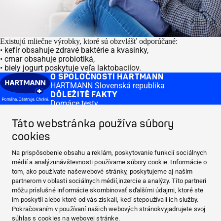
Existujú mliečne výrobky, ktoré sú obzvlášť odporúčané:
• kefír obsahuje zdravé baktérie a kvasinky,
• cmar obsahuje probiotiká,
• biely jogurt poskytuje veľa laktobacilov.
O SPOLOČNOSTI HARTMANN
HARTMANN Slovenská republika
DÔLEŽITÉ FAKTY
Domáce testy
Krvný tlak
ČASTO KLADENÉ OTÁZKY
Táto webstránka používa súbory
Domáce testy
cookies
MEDI.CONNECT
Distribution
Na prispôsobenie obsahu a reklám, poskytovanie funkcií sociálnych
CONTACT & MORE
médií a analýzunávštevnosti používame súbory cookie. Informácie o
Medi.connect Prihlásenie
tom, ako používate našewebové stránky, poskytujeme aj našim
O SPOLOČNOSTI HARTMANN
partnerom v oblasti sociálnych médií,inzercie a analýzy. Títo partneri
DÔLEŽITÉ FAKTY
môžu príslušné informácie skombinovať sďalšími údajmi, ktoré ste
im poskytli alebo ktoré od vás získali, keď stepoužívali ich služby.
ČASTO KLADENÉ OTÁZKY
Pokračovaním v používaní našich webových stránokvyjadrujete svoj
MEDI.CONNECT
súhlas s cookies na webovej stránke.