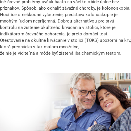
iné črevné problémy, avšak často sa všetko obíde úplne bez
príznakov. Spôsob, ako odhaliť závažné choroby, je kolonoskopia.
Hoci ide o neškodné vyšetrenie, predstava kolonoskopie je
mnohým ľuďom nepríjemná. Dobrou alternatívou pre prvú
kontrolu na zistenie okultného krvácania v stolici, ktoré je
indikátorom črevného ochorenia, je preto
domáci test
.
Otestovanie na okultné krvácanie v stolici (TOKS) upozorní na krv,
ktorá prechádza v tak malom množstve,
že nie je viditeľná a môže byť zistená iba chemickým testom.