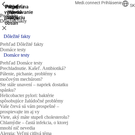
Medi.connect Prihlásenie
ShowPrevious
ShowPrevious
ShowPrevious
ShowPrevious
ShowPrevious
SK
Prejsť na
Prejsť na
Prejsť
Prejsť
Prejsť na
vyhľadávanie
hlavnú
hlavnú
na
na
Produkty
navigáciu
navigáciu
hlavný
pätičku
Dôležité fakty
obsah
Zatvoriť
Dôležité fakty
Prehľad Dôležité fakty
Domáce testy
Domáce testy
Prehľad Domáce testy
Prechladnutie. Kašeľ. Antibiotiká?
Pálenie, pichanie, problémy s
močovým mechúrom?
Ste stále unavení – napriek dostatku
spánku?
Helicobacter pylori: baktérie
spôsobujúce žalúdočné problémy
Vaše črevá sú vám prospešné –
prospievajte im aj vy
Viete, aký máte stupeň cholesterolu?
Chlamýdie – častá infekcia, o ktorej
mnohí nič nevedia
Alergia: Veľmi citlivá téma