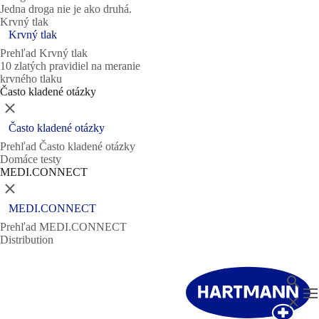
Jedna droga nie je ako druhá.
Krvný tlak
Krvný tlak
Prehľad Krvný tlak
10 zlatých pravidiel na meranie
krvného tlaku
Často kladené otázky
Zatvoriť
Často kladené otázky
Prehľad Často kladené otázky
Domáce testy
MEDI.CONNECT
Zatvoriť
MEDI.CONNECT
Prehľad MEDI.CONNECT
Distribution
Vyhl'ad
T
Zatvori