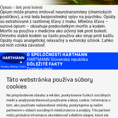
Ópium – liek proti bolesti
Ópium môže priamo imitovať neurotransmitery (chemických
poslíčkov), a má teda bezprostredný vplyv na psychiku. Opiáty
sú extrahované z rastlinnej šťavy z maku. Mliečna šťava –
surové ópium – obsahuje predovšetkým morfín a kodeín.
Morfín sa používa v medicíne ako účinný liek proti bolesti.
Omnoho slabší kodeín sa často používa ako sirup proti kašľu.
Opiáty majú analgetický, relaxačný a euforický účinok. Ľahko
od nich vzniká závislosť.
O SPOLOČNOSTI HARTMANN
HARTMANN Slovenská republika
DÔLEŽITÉ FAKTY
Domáce testy
Krvný tlak
ČASTO KLADENÉ OTÁZKY
Táto webstránka používa súbory
Domáce testy
cookies
MEDI.CONNECT
Distribution
Na prispôsobenie obsahu a reklám, poskytovanie funkcií sociálnych
CONTACT & MORE
médií a analýzunávštevnosti používame súbory cookie. Informácie o
Medi.connect Prihlásenie
tom, ako používate našewebové stránky, poskytujeme aj našim
O SPOLOČNOSTI HARTMANN
partnerom v oblasti sociálnych médií,inzercie a analýzy. Títo partneri
DÔLEŽITÉ FAKTY
môžu príslušné informácie skombinovať sďalšími údajmi, ktoré ste