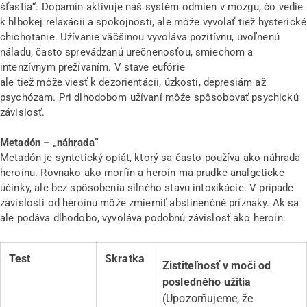
šťastia“. Dopamín aktivuje náš systém odmien v mozgu, čo vedie
k hlbokej relaxácii a spokojnosti, ale môže vyvolať tiež hysterické
chichotanie. Užívanie väčšinou vyvoláva pozitívnu, uvoľnenú
náladu, často sprevádzanú urečnenosťou, smiechom a
intenzívnym prežívaním. V stave eufórie
ale tiež môže viesť k dezorientácii, úzkosti, depresiám až
psychózam. Pri dlhodobom užívaní môže spôsobovať psychickú
závislosť.
Metadón – „náhrada“
Metadón je syntetický opiát, ktorý sa často používa ako náhrada
heroínu. Rovnako ako morfín a heroín má prudké analgetické
účinky, ale bez spôsobenia silného stavu intoxikácie. V prípade
závislosti od heroínu môže zmierniť abstinenčné príznaky. Ak sa
ale podáva dlhodobo, vyvoláva podobnú závislosť ako heroín.
Test
Skratka
Zistiteľnosť v moči od
posledného užitia
(Upozorňujeme, že