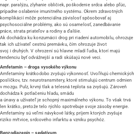
napr. paralýzu, zlyhanie obličiek, poškodenie srdca alebo pľúc,
prípadne oslabenie imunitného systému. Okrem zdravotných
komplikácií môže potenciálna závislosť spôsobovať aj
psychosociálne problémy, ako sú osamelosť, zanedbávanie
práce, strata priateľov a rodiny a ďalšie.
Ak dochádza ku konzumácii drog pri riadení automobilu, ohrozuje
tak ich užívateľ cestnú premávku, čím ohrozuje život
svoj i druhých. V ohrození sú hlavne mladí ľudia, ktorí majú
tendenciu byť odvážnejší a radi skúšajú nové veci.
Amfetamín – droga vysokého výkonu
Amfetamíny krátkodobo zvyšujú výkonnosť. Uvoľňujú chemických
poslíčkov, tzv. neurotransmitery, ktoré stimulujú centrum odmien
v mozgu. Pulz, krvný tlak a telesná teplota sa zvyšujú. Zároveň
dochádza k potlačeniu hladu, smädu
a únavy a užívateľ je schopný maximálneho výkonu. To však trvá
len krátko, pretože telo rýchlo spotrebuje svoje zásoby energie.
Amfetamíny sú veľmi návykové látky, príjem ktorých zvyšuje
riziko mŕtvice, srdcového infarktu a vzniku psychóz.
Benzodiazepín – sedatívum