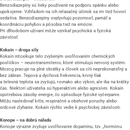
Benzodiazepíny sú lieky používané na podporu spánku alebo
upokojenie. Vzhľadom na ich relaxačný účinok sa im tiež hovorí
sedatíva. Benzodiazepíny ovplyvňujú pozornosť, pamäť a
koordináciu pohybov a pôsobia tiež na emócie.
Pri dlhodobom užívaní môže vznikať psychická a fyzická
závislosť.
Kokaín – droga sily
Kokaín intoxikuje telo zvýšeným uvoľňovaním chemických
poslíčkov – neurotransmiterov, ktoré stimulujú nervový systém.
Mozog pracuje na plné obrátky a človek sa cíti neprekonateľný a
bez zábran. Tepová a dychová frekvencia, krvný tlak
a telesná teplota sa zvyšujú, rovnako ako výkon, ale iba na krátky
čas. Niektorí užívatelia sú hyperaktívni alebo agresívni. Kokaín
spotrebúva zásoby energie, čo spôsobuje fyzické vyčerpanie.
Môžu nasledovať kŕče, respiračné a obehové poruchy alebo
srdcové zlyhanie. Kokaín rýchlo vedie k psychickej závislosti.
Konope – na dobrú náladu
Konope výrazne zvyšuje uvoľňovanie dopamínu, tzv. „hormónu