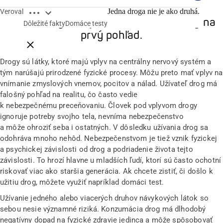
Open breadcrumbs
Jedna droga nie je ako druhá.
Veroval
Jedna droga nie je ako druhá. Rozdiely na
Dôležité fakty
Domáce testy
prvý pohľad.
Close breadcrumbs
Drogy sú látky, ktoré majú vplyv na centrálny nervový systém a
tým narúšajú prirodzené fyzické procesy. Môžu preto mať vplyv na
vnímanie zmyslových vnemov, pocitov a nálad. Užívateľ drog má
falošný pohľad na realitu, čo často vedie
k nebezpečnému preceňovaniu. Človek pod vplyvom drogy
ignoruje potreby svojho tela, nevníma nebezpečenstvo
a môže ohroziť seba i ostatných. V dôsledku užívania drog sa
odohráva mnoho nehôd. Nebezpečenstvom je tiež vznik fyzickej
a psychickej závislosti od drog a podriadenie života tejto
závislosti. To hrozí hlavne u mladších ľudí, ktorí sú často ochotní
riskovať viac ako staršia generácia. Ak chcete zistiť, či došlo k
užitiu drog, môžete využiť napríklad
domáci test
.
Užívanie jedného alebo viacerých druhov návykových látok so
sebou nesie významné riziká. Konzumácia drog má dlhodobý
negatívny dopad na fyzické zdravie jedinca a môže spôsobovať