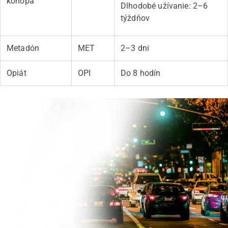
konopa
Dlhodobé užívanie: 2–6
týždňov
Metadón
MET
2–3 dni
Opiát
OPI
Do 8 hodín