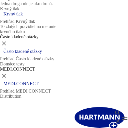
Jedna droga nie je ako druhá.
Krvný tlak
Krvný tlak
Prehľad Krvný tlak
10 zlatých pravidiel na meranie
krvného tlaku
Často kladené otázky
Zatvoriť
Často kladené otázky
Prehľad Často kladené otázky
Domáce testy
MEDI.CONNECT
Zatvoriť
MEDI.CONNECT
Prehľad MEDI.CONNECT
Distribution
Vyhl'ad
T
Zatvori