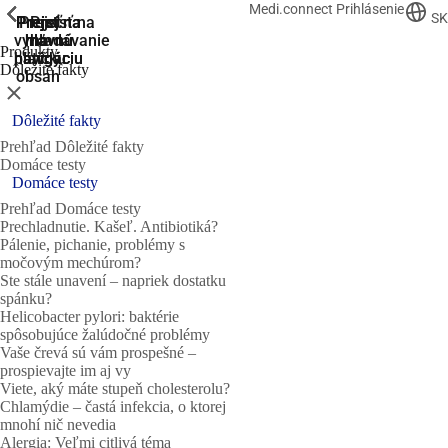
Medi.connect Prihlásenie
ShowPrevious
ShowPrevious
ShowPrevious
ShowPrevious
ShowPrevious
SK
Prejsť na
Prejsť na
Prejsť
Prejsť
Prejsť na
vyhľadávanie
hlavnú
hlavnú
na
na
Produkty
navigáciu
navigáciu
hlavný
pätičku
Dôležité fakty
obsah
Zatvoriť
Dôležité fakty
Prehľad Dôležité fakty
Domáce testy
Domáce testy
Prehľad Domáce testy
Prechladnutie. Kašeľ. Antibiotiká?
Pálenie, pichanie, problémy s
močovým mechúrom?
Ste stále unavení – napriek dostatku
spánku?
Helicobacter pylori: baktérie
spôsobujúce žalúdočné problémy
Vaše črevá sú vám prospešné –
prospievajte im aj vy
Viete, aký máte stupeň cholesterolu?
Chlamýdie – častá infekcia, o ktorej
mnohí nič nevedia
Alergia: Veľmi citlivá téma